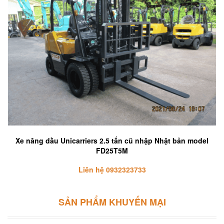
Xe nâng dầu Unicarriers 2.5 tấn cũ nhập Nhật bản model
FD25T5M
Liên hệ 0932323733
SẢN PHẨM KHUYẾN MẠI