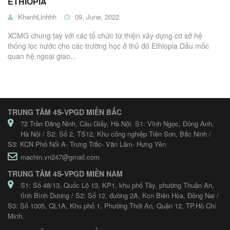
ETHIOPIA
KhanhLinhhh
09, June, 2022
XCMG chung tay với các tổ chức từ thiện xây dựng cơ sở hệ
thống lọc nước cho các trường học ở thủ đô Ethiopia Dấu mốc
quan hệ ngoại giao...
TRUNG TÂM 4S-VPGD MIỀN BẮC
72 Trần Đăng Ninh, Cầu Giấy, Hà Nội. S1: Vĩnh Ngọc, Đông Anh,
Hà Nội / S2: Số 2, TS12, Khu công nghiệp Tiên Sơn, Bắc Ninh /
S3: KCN Phố Nối A- Trưng Trắc- Văn Lâm- Hưng Yên
machin.vn247@gmail.com
TRUNG TÂM 4S-VPGD MIỀN NAM
S1: Số 48/13, Quốc Lộ 13, KP1, khu phố Tây, phường Thuận An,
tỉnh Bình Dương / S2: Số 12, đường 2A, Kcn Biên Hòa, Đồng Nai /
S3: Số 1005, QL1A, Khu phố 1, Phường Thới An, Quận 12, TP.Hồ Chí
Minh.