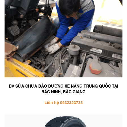
DV SỬA CHỮA BẢO DƯỠNG XE NÂNG TRUNG QUỐC TẠI
BẮC NINH, BẮC GIANG
Liên hệ 0932323733