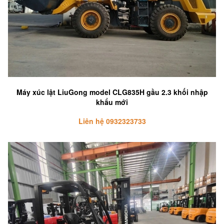
Máy xúc lật LiuGong model CLG835H gầu 2.3 khối nhập
khẩu mới
Liên hệ 0932323733