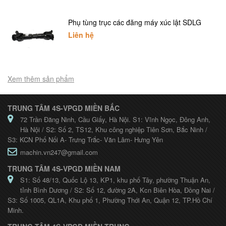
Phụ tùng trục các đăng máy xúc lật SDLG
Liên hệ
Xem thêm sản phẩm
TRUNG TÂM 4S-VPGD MIỀN BẮC
72 Trần Đăng Ninh, Cầu Giấy, Hà Nội. S1: Vĩnh Ngọc, Đông Anh,
Hà Nội / S2: Số 2, TS12, Khu công nghiệp Tiên Sơn, Bắc Ninh /
S3: KCN Phố Nối A- Trưng Trắc- Văn Lâm- Hưng Yên
machin.vn247@gmail.com
TRUNG TÂM 4S-VPGD MIỀN NAM
S1: Số 48/13, Quốc Lộ 13, KP1, khu phố Tây, phường Thuận An,
tỉnh Bình Dương / S2: Số 12, đường 2A, Kcn Biên Hòa, Đồng Nai /
S3: Số 1005, QL1A, Khu phố 1, Phường Thới An, Quận 12, TP.Hồ Chí
Minh.