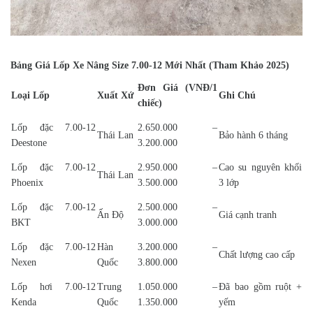
Bảng Giá Lốp Xe Nâng Size 7.00-12 Mới Nhất (Tham Khảo 2025)
Đơn Giá (VNĐ/1
Loại Lốp
Xuất Xứ
Ghi Chú
chiếc)
Lốp đặc 7.00-12
2.650.000 –
Thái Lan
Bảo hành 6 tháng
Deestone
3.200.000
Lốp đặc 7.00-12
2.950.000 –
Cao su nguyên khối
Thái Lan
Phoenix
3.500.000
3 lớp
Lốp đặc 7.00-12
2.500.000 –
Ấn Độ
Giá cạnh tranh
BKT
3.000.000
Lốp đặc 7.00-12
Hàn
3.200.000 –
Chất lượng cao cấp
Nexen
Quốc
3.800.000
Lốp hơi 7.00-12
Trung
1.050.000 –
Đã bao gồm ruột +
Kenda
Quốc
1.350.000
yếm