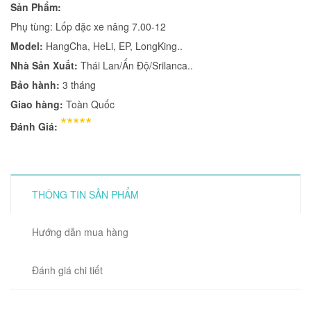
Sản Phẩm:
Phụ tùng: Lốp đặc xe nâng 7.00-12
Model:
HangCha, HeLi, EP, LongKing..
Nhà Sản Xuất:
Thái Lan/Ấn Độ/Srilanca..
Bảo hành:
3 tháng
Giao hàng:
Toàn Quốc
*****
Đánh Giá:
THÔNG TIN SẢN PHẨM
Hướng dẫn mua hàng
Đánh giá chi tiết