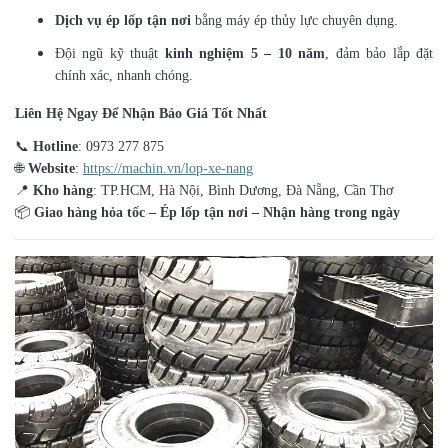
Dịch vụ ép lốp tận nơi
bằng máy ép thủy lực chuyên dụng.
Đội ngũ kỹ thuật
kinh nghiệm 5 – 10 năm
, đảm bảo lắp đặt
chính xác, nhanh chóng.
Liên Hệ Ngay Để Nhận Báo Giá Tốt Nhất
📞
Hotline
: 0973 277 875
🌐
Website
:
https://machin.vn/lop-xe-nang
📍
Kho hàng
: TP.HCM, Hà Nội, Bình Dương, Đà Nẵng, Cần Thơ
📦
Giao hàng hỏa tốc – Ép lốp tận nơi – Nhận hàng trong ngày