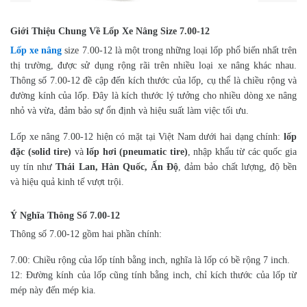
Giới Thiệu Chung Về Lốp Xe Nâng Size 7.00-12
Lốp xe nâng
size 7.00-12 là một trong những loại lốp phổ biến nhất trên
thị trường, được sử dụng rộng rãi trên nhiều loại xe nâng khác nhau.
Thông số 7.00-12 đề cập đến kích thước của lốp, cụ thể là chiều rộng và
đường kính của lốp. Đây là kích thước lý tưởng cho nhiều dòng xe nâng
nhỏ và vừa, đảm bảo sự ổn định và hiệu suất làm việc tối ưu.
Lốp xe nâng 7.00-12 hiện có mặt tại Việt Nam dưới hai dạng chính:
lốp
đặc (solid tire)
và
lốp hơi (pneumatic tire)
, nhập khẩu từ các quốc gia
uy tín như
Thái Lan, Hàn Quốc, Ấn Độ
, đảm bảo chất lượng, độ bền
và hiệu quả kinh tế vượt trội.
Ý Nghĩa Thông Số 7.00-12
Thông số 7.00-12 gồm hai phần chính:
7.00: Chiều rộng của lốp tính bằng inch, nghĩa là lốp có bề rộng 7 inch.
12: Đường kính của lốp cũng tính bằng inch, chỉ kích thước của lốp từ
mép này đến mép kia.