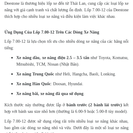
Deestone là thương hiệu lốp xe đến từ Thái Lan, cung cấp các loại lốp xe
nâng với giá cạnh tranh và chất lượng ổn định. Lốp 7.00-12 của Deestone
thích hợp cho nhiều loại xe nâng và điều kiện làm việc khác nhau.
Ứng Dụng Của Lốp 7.00-12 Trên Các Dòng Xe Nâng
Lốp 7.00-12 là lựa chọn tối ưu cho nhiều dòng xe nâng của các hãng nổi
tiếng:
Xe nâng dầu, xe nâng điện 2.5 – 3.5 tấn
như Toyota, Komatsu,
Mitsubishi, TCM, Nissan (Nhật Bản).
Xe nâng Trung Quốc
như Heli, Hangcha, Baoli, Lonking.
Xe nâng Hàn Quốc
: Doosan, Hyundai.
Xe nâng bãi, xe nâng đã qua sử dụng
.
Kích thước này thường được lắp ở
bánh trước (2 bánh lái trước)
kết
hợp với bánh sau size nhỏ hơn (thường là 6.00-9 hoặc 5.00-8 tùy model).
Lốp 7.00-12 được sử dụng rộng rãi trên nhiều loại xe nâng khác nhau,
bao gồm các dòng xe nâng nhỏ và vừa. Dưới đây là một số loại xe nâng