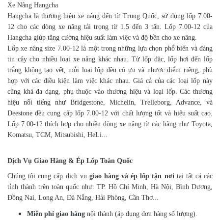
Xe Nâng Hangcha
Hangcha là thương hiệu xe nâng đến từ Trung Quốc, sử dụng lốp 7.00-
12 cho các dòng xe nâng tải trọng từ 1.5 đến 3 tấn. Lốp 7.00-12 của
Hangcha giúp tăng cường hiệu suất làm việc và độ bền cho xe nâng.
Lốp xe nâng size 7.00-12 là một trong những lựa chọn phổ biến và đáng
tin cậy cho nhiều loại xe nâng khác nhau. Từ lốp đặc, lốp hơi đến lốp
trắng không tạo vết, mỗi loại lốp đều có ưu và nhược điểm riêng, phù
hợp với các điều kiện làm việc khác nhau. Giá cả của các loại lốp này
cũng khá đa dạng, phụ thuộc vào thương hiệu và loại lốp. Các thương
hiệu nổi tiếng như Bridgestone, Michelin, Trelleborg, Advance, và
Deestone đều cung cấp lốp 7.00-12 với chất lượng tốt và hiệu suất cao.
Lốp 7.00-12 thích hợp cho nhiều dòng xe nâng từ các hãng như Toyota,
Komatsu, TCM, Mitsubishi, HeLi...
Dịch Vụ Giao Hàng & Ép Lốp Toàn Quốc
Chúng tôi cung cấp dịch vụ
giao hàng và ép lốp tận nơi
tại tất cả các
tỉnh thành trên toàn quốc như: TP. Hồ Chí Minh, Hà Nội, Bình Dương,
Đồng Nai, Long An, Đà Nẵng, Hải Phòng, Cần Thơ...
Miễn phí giao hàng
nội thành (áp dụng đơn hàng số lượng).