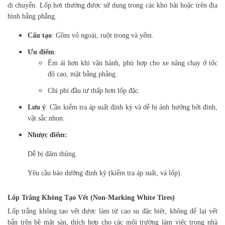
di chuyển. Lốp hơi thường được sử dụng trong các kho bãi hoặc trên địa
hình bằng phẳng.
Cấu tạo
: Gồm vỏ ngoài, ruột trong và yếm.
Ưu điểm
:
Êm ái hơn khi vận hành, phù hợp cho xe nâng chạy ở tốc
độ cao, mặt bằng phẳng.
Chi phí đầu tư thấp hơn lốp đặc.
Lưu ý
: Cần kiểm tra áp suất định kỳ và dễ bị ảnh hưởng bởi đinh,
vật sắc nhọn.
Nhược điểm:
Dễ bị đâm thủng.
Yêu cầu bảo dưỡng định kỳ (kiểm tra áp suất, vá lốp).
Lốp Trắng Không Tạo Vết (Non-Marking White Tires)
Lốp trắng không tạo vết được làm từ cao su đặc biệt, không để lại vết
bẩn trên bề mặt sàn, thích hợp cho các môi trường làm việc trong nhà