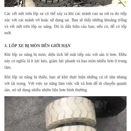
Các vết nứt trên lốp xe có thể xảy ra khi các mảnh cao su rơi ra do tiếp
xúc với các mảnh vỡ hoặc sử dụng sai. Bạn sẽ thấy những khoảng trống
và vết nứt trên lốp xe nâng. Đó là dấu hiệu của bạn, nếu có, để có lốp
mới.
3. LỐP XE BỊ MÒN ĐẾN GIỚI HẠN
Khi lốp xe nâng bị mòn, diện tích bề mặt tiếp xúc với sàn ít hơn. Điều
này có nghĩa là ít lực kéo, giảm lực phanh và hao mòn nhiều hơn ở trung
tâm.
Khi lốp xe nâng bị thiếu, bạn sẽ khó thực hiện những cú rẽ nhẹ nhàng
với tải trọng. Với việc xe nâng làm việc vất vả hơn để di chuyển quanh
sàn, nó sử dụng nhiều nhiên liệu hơn bình thường.