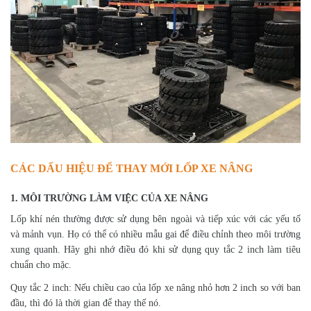
CÁC DẤU HIỆU ĐỂ THAY MỚI LỐP XE NÂNG
1. MÔI TRƯỜNG LÀM VIỆC CỦA XE NÂNG
Lốp khí nén thường được sử dụng bên ngoài và tiếp xúc với các yếu tố
và mảnh vụn. Họ có thể có nhiều mẫu gai để điều chỉnh theo môi trường
xung quanh. Hãy ghi nhớ điều đó khi sử dụng quy tắc 2 inch làm tiêu
chuẩn cho mặc.
Quy tắc 2 inch: Nếu chiều cao của lốp xe nâng nhỏ hơn 2 inch so với ban
đầu, thì đó là thời gian để thay thế nó.