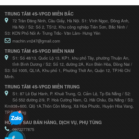
TRUNG TÂM 4S-VPGD MIỀN BẮC
72 Trần Đăng Ninh, Cầu Giấy, Hà Nội. S1: Vĩnh Ngọc, Đông Anh,
Hà Nội / S2: Số 2, TS12, Khu công nghiệp Tiên Sơn, Bắc Ninh /
S3: KCN Phố Nối A- Trưng Trắc- Văn Lâm- Hưng Yên
machin.vn247@gmail.com
TRUNG TÂM 4S-VPGD MIỀN NAM
S1: Số 48/13, Quốc Lộ 13, KP1, khu phố Tây, phường Thuận An,
tỉnh Bình Dương / S2: Số 12, đường 2A, Kcn Biên Hòa, Đồng Nai /
S3: Số 1005, QL1A, Khu phố 1, Phường Thới An, Quận 12, TP.Hồ Chí
Minh.
TRUNG TÂM 4S-VPGD MIỀN TRUNG
S1: 87 Lê Đại Hành, P. Khuê Trung, Q. Cẩm Lệ, Tp Đà Nẵng / S2:
Số 552 đường 2/9, P. Hoà Cường Nam, Q. Hải Châu, Đà Nẵng / S3:
Km938+600, Qlộ 1A,Thôn Cồn Mong, Xã Hòa Phước, Huyện Hòa Vang,
TP.Đà Nẵng
HỖ TRỢ SAU BÁN HÀNG, DỊCH VỤ, PHỤ TÙNG
0973277875