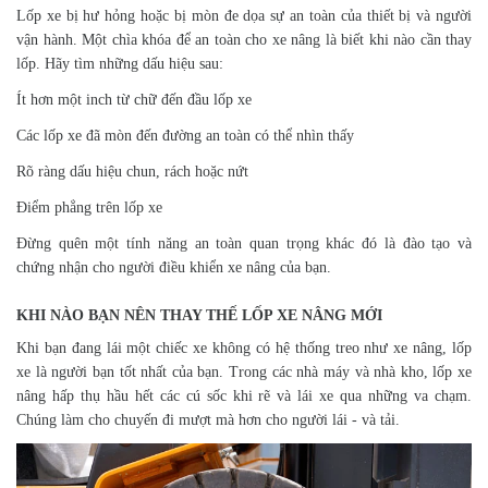
Lốp xe bị hư hỏng hoặc bị mòn đe dọa sự an toàn của thiết bị và người
vận hành. Một chìa khóa để an toàn cho xe nâng là biết khi nào cần thay
lốp. Hãy tìm những dấu hiệu sau:
Ít hơn một inch từ chữ đến đầu lốp xe
Các lốp xe đã mòn đến đường an toàn có thể nhìn thấy
Rõ ràng dấu hiệu chun, rách hoặc nứt
Điểm phẳng trên lốp xe
Đừng quên một tính năng an toàn quan trọng khác đó là đào tạo và
chứng nhận cho người điều khiển xe nâng của bạn.
KHI NÀO BẠN NÊN THAY THẾ LỐP XE NÂNG MỚI
Khi bạn đang lái một chiếc xe không có hệ thống treo như xe nâng, lốp
xe là người bạn tốt nhất của bạn. Trong các nhà máy và nhà kho, lốp xe
nâng hấp thụ hầu hết các cú sốc khi rẽ và lái xe qua những va chạm.
Chúng làm cho chuyến đi mượt mà hơn cho người lái - và tải.