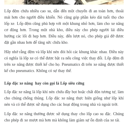
Lốp đệm chứa nhiều cao su, dẫn đến một chuyến đi an toàn hơn, thoải
mái hơn cho người điều khiển. Nó cũng góp phần kéo dài tuổi thọ cho
lốp xe. Lốp đệm cũng phù hợp với một khung nhỏ hơn, làm cho xe nâng
cơ động hơn. Trong một nhà kho, điều này cho phép người lái điều
hướng các lối đi hẹp hơn. Điều này, đến lượt nó, cho phép giá đỡ được
đặt gần nhau hơn để tăng sức chứa kho.
Hãy nhớ rằng đệm và lốp khí nén đòi hỏi các khung khác nhau. Điều này
có nghĩa là lốp xe có thể được bật ra nếu công việc thay đổi. Lốp đệm đi
trên xe nâng được thiết kế cho họ. Pneumatics đi trên xe nâng được thiết
kế cho pneumatics. Không có sự thay thế.
Lốp đặc xe nâng hay còn gọi là Lốp siêu cứng
Lốp đặc xe nâng là lốp khí nén chứa đầy bọt hoặc chất độn tương tự, làm
cho chúng chống thủng. Lốp đặc xe nâng thực hiện giống như lốp khí
nén và có thể được sử dụng cho các hoạt động trong nhà và ngoài trời.
Lốp đặc xe nâng thường được sử dụng thay cho lốp cao su đặc. Chúng
cho phép đi xe mượt mà hơn mà không làm giảm sự ổn định của xe tải.