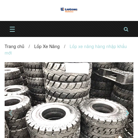
☰
Trang chủ
/
Lốp Xe Nâng
/
Lốp xe nâng hàng nhập khẩu
mới