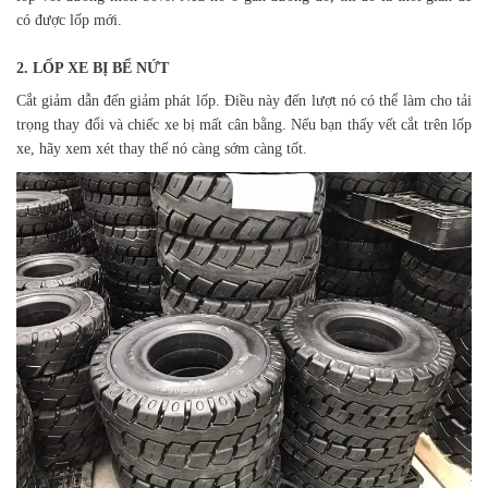
có được lốp mới.
2. LỐP XE BỊ BỂ NỨT
Cắt giảm dẫn đến giảm phát lốp. Điều này đến lượt nó có thể làm cho tải
trọng thay đổi và chiếc xe bị mất cân bằng. Nếu bạn thấy vết cắt trên lốp
xe, hãy xem xét thay thế nó càng sớm càng tốt.