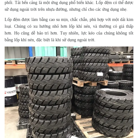
phối. Tải bến cảng là một ứng dụng phổ biến khác. Lốp đệm có thể được
sử dụng ngoài trời trên nhựa đường, nhưng chỉ cho các ứng dụng nhẹ.
Lốp đệm được làm bằng cao su mịn, chắc chắn, phù hợp với một dải kim
loại. Chúng có xu hướng nhỏ hơn lốp khí nén, và thường có giá thấp
hơn. Họ cũng dễ bảo trì hơn. Tuy nhiên, lực kéo của chúng không tốt
bằng lốp khí nén, đặc biệt là khi sử dụng ngoài trời.