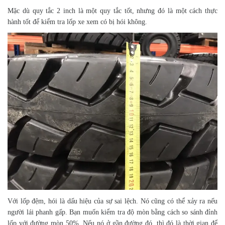
Mặc dù quy tắc 2 inch là một quy tắc tốt, nhưng đó là một cách thực
hành tốt để kiểm tra lốp xe xem có bị hói không.
Với lốp đệm, hói là dấu hiệu của sự sai lệch. Nó cũng có thể xảy ra nếu
người lái phanh gấp. Bạn muốn kiểm tra độ mòn bằng cách so sánh đỉnh
lốp với đường mòn 50%. Nếu nó ở gần đường đó, thì đó là thời gian để