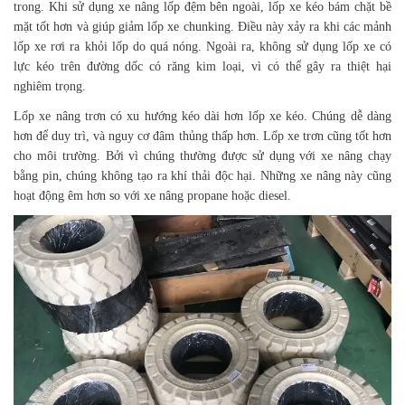
trong. Khi sử dụng xe nâng lốp đệm bên ngoài, lốp xe kéo bám chặt bề
mặt tốt hơn và giúp giảm lốp xe chunking. Điều này xảy ra khi các mảnh
lốp xe rơi ra khỏi lốp do quá nóng. Ngoài ra, không sử dụng lốp xe có
lực kéo trên đường dốc có răng kim loại, vì có thể gây ra thiệt hại
nghiêm trọng.
Lốp xe nâng trơn có xu hướng kéo dài hơn lốp xe kéo. Chúng dễ dàng
hơn để duy trì, và nguy cơ đâm thủng thấp hơn. Lốp xe trơn cũng tốt hơn
cho môi trường. Bởi vì chúng thường được sử dụng với xe nâng chạy
bằng pin, chúng không tạo ra khí thải độc hại. Những xe nâng này cũng
hoạt động êm hơn so với xe nâng propane hoặc diesel.