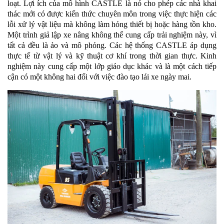
loạt. Lợi ích của mô hình CASTLE là nó cho phép các nhà khai
thác mới có được kiến ​​thức chuyên môn trong việc thực hiện các
lỗi xử lý vật liệu mà không làm hỏng thiết bị hoặc hàng tồn kho.
Một trình giả lập xe nâng không thể cung cấp trải nghiệm này, vì
tất cả đều là ảo và mô phỏng. Các hệ thống CASTLE áp dụng
thực tế từ vật lý và kỹ thuật cơ khí trong thời gian thực. Kinh
nghiệm này cung cấp một lớp giáo dục khác và là một cách tiếp
cận có một không hai đối với việc đào tạo lái xe ngày mai.