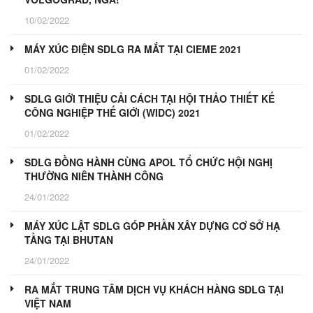
10/02/2022
MÁY XÚC ĐIỆN SDLG RA MẮT TẠI CIEME 2021
01/02/2022
SDLG GIỚI THIỆU CẢI CÁCH TẠI HỘI THẢO THIẾT KẾ
CÔNG NGHIỆP THẾ GIỚI (WIDC) 2021
01/02/2022
SDLG ĐỒNG HÀNH CÙNG APOL TỔ CHỨC HỘI NGHỊ
THƯỜNG NIÊN THÀNH CÔNG
24/01/2022
MÁY XÚC LẬT SDLG GÓP PHẦN XÂY DỰNG CƠ SỞ HẠ
TẦNG TẠI BHUTAN
24/01/2022
RA MẮT TRUNG TÂM DỊCH VỤ KHÁCH HÀNG SDLG TẠI
VIỆT NAM