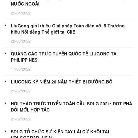
NƯỚC NGOÀI
25/04/2022
LiuGong giới thiệu Giải pháp Toàn diện với 5 Thương
hiệu Nổi tiếng Thế giới tại CIIE
22/03/2022
QUẢNG CÁO TRỰC TUYẾN QUỐC TẾ LIUGONG TẠI
PHILIPPINES
17/03/2022
LIUGONG KỶ NIỆM 20 NĂM THIẾT BỊ ĐƯỜNG BỘ
21/02/2022
HỘI THẢO TRỰC TUYẾN TOÀN CẦU SDLG 2021: ĐỘT PHÁ,
ĐỔI MỚI, HỢP TÁC
21/02/2022
SDLG TỔ CHỨC SỰ KIỆN TAY LÁI CỪ KHÔI TẠI
VOLGOGRAD, NGA!