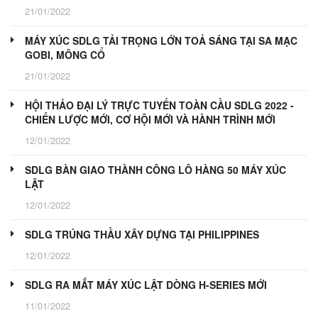
21/01/2022
MÁY XÚC SDLG TẢI TRỌNG LỚN TOẢ SÁNG TẠI SA MẠC
GOBI, MÔNG CỔ
21/01/2022
HỘI THẢO ĐẠI LÝ TRỰC TUYẾN TOÀN CẦU SDLG 2022 -
CHIẾN LƯỢC MỚI, CƠ HỘI MỚI VÀ HÀNH TRÌNH MỚI
12/01/2022
SDLG BÀN GIAO THÀNH CÔNG LÔ HÀNG 50 MÁY XÚC
LẬT
12/01/2022
SDLG TRÚNG THẦU XÂY DỰNG TẠI PHILIPPINES
12/01/2022
SDLG RA MẮT MÁY XÚC LẬT DÒNG H-SERIES MỚI
11/01/2022