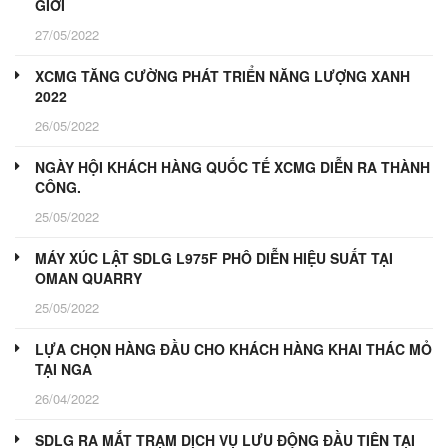
GIỚI
27/05/2022
XCMG TĂNG CƯỜNG PHÁT TRIỂN NĂNG LƯỢNG XANH
2022
26/05/2022
NGÀY HỘI KHÁCH HÀNG QUỐC TẾ XCMG DIỄN RA THÀNH
CÔNG.
25/05/2022
MÁY XÚC LẬT SDLG L975F PHÔ DIỄN HIỆU SUẤT TẠI
OMAN QUARRY
25/05/2022
LỰA CHỌN HÀNG ĐẦU CHO KHÁCH HÀNG KHAI THÁC MỎ
TẠI NGA
26/04/2022
SDLG RA MẮT TRẠM DỊCH VỤ LƯU ĐỘNG ĐẦU TIÊN TẠI