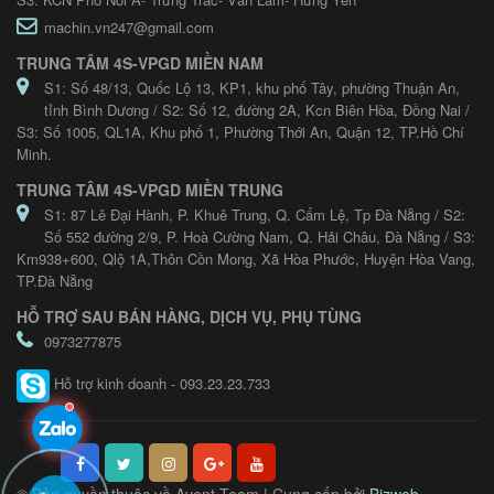
machin.vn247@gmail.com
TRUNG TÂM 4S-VPGD MIỀN NAM
S1: Số 48/13, Quốc Lộ 13, KP1, khu phố Tây, phường Thuận An,
tỉnh Bình Dương / S2: Số 12, đường 2A, Kcn Biên Hòa, Đồng Nai /
S3: Số 1005, QL1A, Khu phố 1, Phường Thới An, Quận 12, TP.Hồ Chí
Minh.
TRUNG TÂM 4S-VPGD MIỀN TRUNG
S1: 87 Lê Đại Hành, P. Khuê Trung, Q. Cẩm Lệ, Tp Đà Nẵng / S2:
Số 552 đường 2/9, P. Hoà Cường Nam, Q. Hải Châu, Đà Nẵng / S3:
Km938+600, Qlộ 1A,Thôn Cồn Mong, Xã Hòa Phước, Huyện Hòa Vang,
TP.Đà Nẵng
HỖ TRỢ SAU BÁN HÀNG, DỊCH VỤ, PHỤ TÙNG
0973277875
Hỗ trợ kinh doanh - 093.23.23.733
© Bản quyền thuộc về Avent Team | Cung cấp bởi
Bizweb