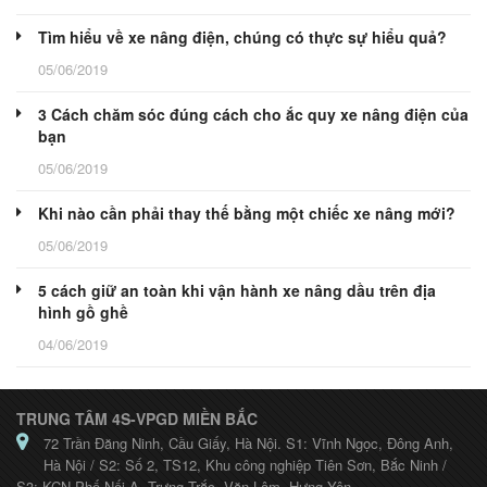
Tìm hiểu về xe nâng điện, chúng có thực sự hiểu quả?
05/06/2019
3 Cách chăm sóc đúng cách cho ắc quy xe nâng điện của
bạn
05/06/2019
Khi nào cần phải thay thế bằng một chiếc xe nâng mới?
05/06/2019
5 cách giữ an toàn khi vận hành xe nâng dầu trên địa
hình gồ ghề
04/06/2019
TRUNG TÂM 4S-VPGD MIỀN BẮC
72 Trần Đăng Ninh, Cầu Giấy, Hà Nội. S1: Vĩnh Ngọc, Đông Anh,
Hà Nội / S2: Số 2, TS12, Khu công nghiệp Tiên Sơn, Bắc Ninh /
S3: KCN Phố Nối A- Trưng Trắc- Văn Lâm- Hưng Yên