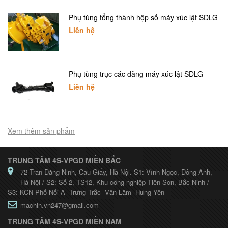
Phụ tùng tổng thành hộp số máy xúc lật SDLG
Liên hệ
Phụ tùng trục các đăng máy xúc lật SDLG
Liên hệ
Xem thêm sản phẩm
TRUNG TÂM 4S-VPGD MIỀN BẮC
72 Trần Đăng Ninh, Cầu Giấy, Hà Nội. S1: Vĩnh Ngọc, Đông Anh,
Hà Nội / S2: Số 2, TS12, Khu công nghiệp Tiên Sơn, Bắc Ninh /
S3: KCN Phố Nối A- Trưng Trắc- Văn Lâm- Hưng Yên
machin.vn247@gmail.com
TRUNG TÂM 4S-VPGD MIỀN NAM