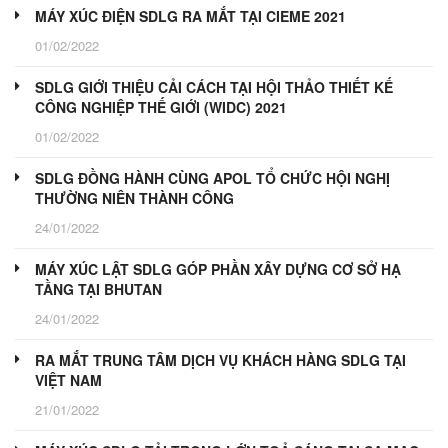
MÁY XÚC ĐIỆN SDLG RA MẮT TẠI CIEME 2021
01/02/2022
SDLG GIỚI THIỆU CẢI CÁCH TẠI HỘI THẢO THIẾT KẾ
CÔNG NGHIỆP THẾ GIỚI (WIDC) 2021
01/02/2022
SDLG ĐỒNG HÀNH CÙNG APOL TỔ CHỨC HỘI NGHỊ
THƯỜNG NIÊN THÀNH CÔNG
24/01/2022
MÁY XÚC LẬT SDLG GÓP PHẦN XÂY DỰNG CƠ SỞ HẠ
TẦNG TẠI BHUTAN
24/01/2022
RA MẮT TRUNG TÂM DỊCH VỤ KHÁCH HÀNG SDLG TẠI
VIỆT NAM
21/01/2022