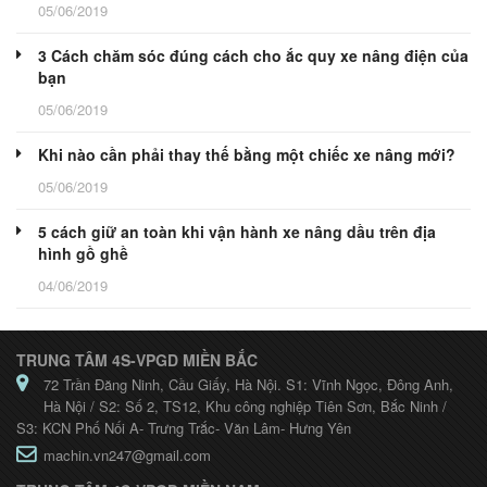
05/06/2019
3 Cách chăm sóc đúng cách cho ắc quy xe nâng điện của
bạn
05/06/2019
Khi nào cần phải thay thế bằng một chiếc xe nâng mới?
05/06/2019
5 cách giữ an toàn khi vận hành xe nâng dầu trên địa
hình gồ ghề
04/06/2019
TRUNG TÂM 4S-VPGD MIỀN BẮC
72 Trần Đăng Ninh, Cầu Giấy, Hà Nội. S1: Vĩnh Ngọc, Đông Anh,
Hà Nội / S2: Số 2, TS12, Khu công nghiệp Tiên Sơn, Bắc Ninh /
S3: KCN Phố Nối A- Trưng Trắc- Văn Lâm- Hưng Yên
machin.vn247@gmail.com