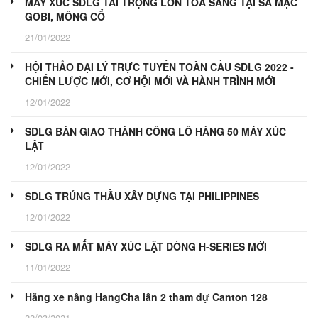
MÁY XÚC SDLG TẢI TRỌNG LỚN TOẢ SÁNG TẠI SA MẠC
GOBI, MÔNG CỔ
21/01/2022
HỘI THẢO ĐẠI LÝ TRỰC TUYẾN TOÀN CẦU SDLG 2022 -
CHIẾN LƯỢC MỚI, CƠ HỘI MỚI VÀ HÀNH TRÌNH MỚI
12/01/2022
SDLG BÀN GIAO THÀNH CÔNG LÔ HÀNG 50 MÁY XÚC
LẬT
12/01/2022
SDLG TRÚNG THẦU XÂY DỰNG TẠI PHILIPPINES
12/01/2022
SDLG RA MẮT MÁY XÚC LẬT DÒNG H-SERIES MỚI
11/01/2022
Hãng xe nâng HangCha lần 2 tham dự Canton 128
22/03/2021