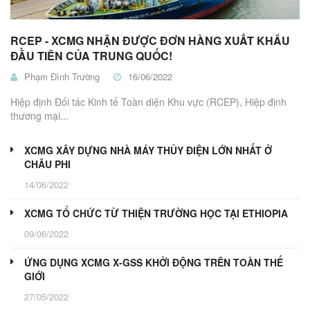
RCEP - XCMG NHẬN ĐƯỢC ĐƠN HÀNG XUẤT KHẨU
ĐẦU TIÊN CỦA TRUNG QUỐC!
Phạm Đình Trường
16/06/2022
Hiệp định Đối tác Kinh tế Toàn diện Khu vực (RCEP), Hiệp định
thương mại...
XCMG XÂY DỰNG NHÀ MÁY THỦY ĐIỆN LỚN NHẤT Ở
CHÂU PHI
14/06/2022
XCMG TỔ CHỨC TỪ THIỆN TRƯỜNG HỌC TẠI ETHIOPIA
09/06/2022
ỨNG DỤNG XCMG X-GSS KHỞI ĐỘNG TRÊN TOÀN THẾ
GIỚI
27/05/2022