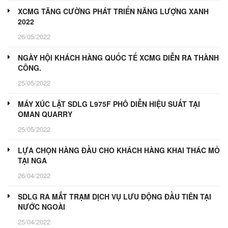
XCMG TĂNG CƯỜNG PHÁT TRIỂN NĂNG LƯỢNG XANH
2022
26/05/2022
NGÀY HỘI KHÁCH HÀNG QUỐC TẾ XCMG DIỄN RA THÀNH
CÔNG.
25/05/2022
MÁY XÚC LẬT SDLG L975F PHÔ DIỄN HIỆU SUẤT TẠI
OMAN QUARRY
25/05/2022
LỰA CHỌN HÀNG ĐẦU CHO KHÁCH HÀNG KHAI THÁC MỎ
TẠI NGA
26/04/2022
SDLG RA MẮT TRẠM DỊCH VỤ LƯU ĐỘNG ĐẦU TIÊN TẠI
NƯỚC NGOÀI
25/04/2022