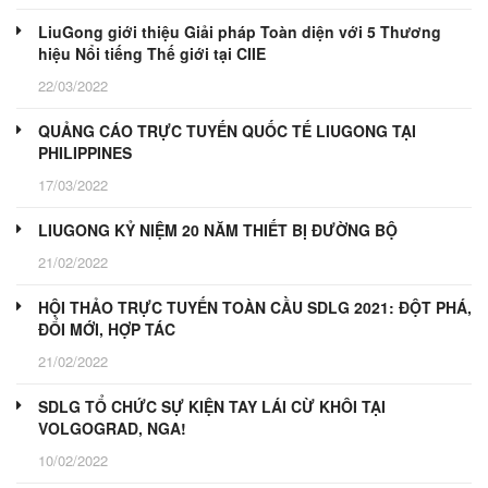
LiuGong giới thiệu Giải pháp Toàn diện với 5 Thương
hiệu Nổi tiếng Thế giới tại CIIE
22/03/2022
QUẢNG CÁO TRỰC TUYẾN QUỐC TẾ LIUGONG TẠI
PHILIPPINES
17/03/2022
LIUGONG KỶ NIỆM 20 NĂM THIẾT BỊ ĐƯỜNG BỘ
21/02/2022
HỘI THẢO TRỰC TUYẾN TOÀN CẦU SDLG 2021: ĐỘT PHÁ,
ĐỔI MỚI, HỢP TÁC
21/02/2022
SDLG TỔ CHỨC SỰ KIỆN TAY LÁI CỪ KHÔI TẠI
VOLGOGRAD, NGA!
10/02/2022