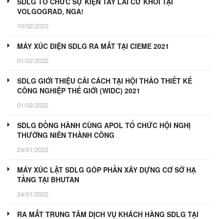
SDLG TỔ CHỨC SỰ KIỆN TAY LÁI CỪ KHÔI TẠI
VOLGOGRAD, NGA!
10/02/2022
MÁY XÚC ĐIỆN SDLG RA MẮT TẠI CIEME 2021
01/02/2022
SDLG GIỚI THIỆU CẢI CÁCH TẠI HỘI THẢO THIẾT KẾ
CÔNG NGHIỆP THẾ GIỚI (WIDC) 2021
01/02/2022
SDLG ĐỒNG HÀNH CÙNG APOL TỔ CHỨC HỘI NGHỊ
THƯỜNG NIÊN THÀNH CÔNG
24/01/2022
MÁY XÚC LẬT SDLG GÓP PHẦN XÂY DỰNG CƠ SỞ HẠ
TẦNG TẠI BHUTAN
24/01/2022
RA MẮT TRUNG TÂM DỊCH VỤ KHÁCH HÀNG SDLG TẠI