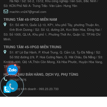
Hà Nội / S2: Số 2, TS12, Khu công nghiệp Tiên Sơn, Bắc Ninh /
S3: KCN Phố Nối A- Trưng Trắc- Văn Lâm- Hưng Yên
machin.vn247@gmail.com
TRUNG TÂM 4S-VPGD MIỀN NAM
S1: Số 48/13, Quốc Lộ 13, KP1, khu phố Tây, phường Thuận An,
tỉnh Bình Dương / S2: Số 12, đường 2A, Kcn Biên Hòa, Đồng Nai /
S3: Số 1005, QL1A, Khu phố 1, Phường Thới An, Quận 12, TP.Hồ Chí
Minh.
TRUNG TÂM 4S-VPGD MIỀN TRUNG
S1: 87 Lê Đại Hành, P. Khuê Trung, Q. Cẩm Lệ, Tp Đà Nẵng / S2:
Số 552 đường 2/9, P. Hoà Cường Nam, Q. Hải Châu, Đà Nẵng / S3:
Km938+600, Qlộ 1A,Thôn Cồn Mong, Xã Hòa Phước, Huyện Hòa Vang,
TP.Đà Nẵng
HỖ TRỢ SAU BÁN HÀNG, DỊCH VỤ, PHỤ TÙNG
0973277875
Hỗ trợ kinh doanh - 093.23.23.733