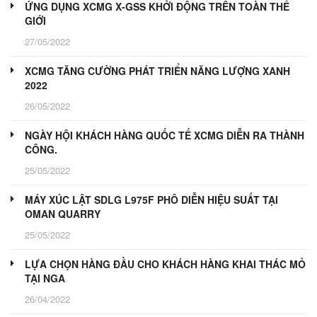
ỨNG DỤNG XCMG X-GSS KHỞI ĐỘNG TRÊN TOÀN THẾ
GIỚI
27/05/2022
XCMG TĂNG CƯỜNG PHÁT TRIỂN NĂNG LƯỢNG XANH
2022
26/05/2022
NGÀY HỘI KHÁCH HÀNG QUỐC TẾ XCMG DIỄN RA THÀNH
CÔNG.
25/05/2022
MÁY XÚC LẬT SDLG L975F PHÔ DIỄN HIỆU SUẤT TẠI
OMAN QUARRY
25/05/2022
LỰA CHỌN HÀNG ĐẦU CHO KHÁCH HÀNG KHAI THÁC MỎ
TẠI NGA
26/04/2022