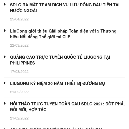
SDLG RA MẮT TRẠM DỊCH VỤ LƯU ĐỘNG ĐẦU TIÊN TẠI
NƯỚC NGOÀI
25/04/2022
LiuGong giới thiệu Giải pháp Toàn diện với 5 Thương
hiệu Nổi tiếng Thế giới tại CIIE
22/03/2022
QUẢNG CÁO TRỰC TUYẾN QUỐC TẾ LIUGONG TẠI
PHILIPPINES
17/03/2022
LIUGONG KỶ NIỆM 20 NĂM THIẾT BỊ ĐƯỜNG BỘ
21/02/2022
HỘI THẢO TRỰC TUYẾN TOÀN CẦU SDLG 2021: ĐỘT PHÁ,
ĐỔI MỚI, HỢP TÁC
21/02/2022