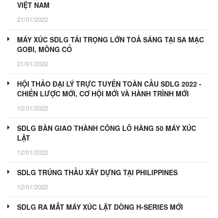
VIỆT NAM
21/01/2022
MÁY XÚC SDLG TẢI TRỌNG LỚN TOẢ SÁNG TẠI SA MẠC
GOBI, MÔNG CỔ
21/01/2022
HỘI THẢO ĐẠI LÝ TRỰC TUYẾN TOÀN CẦU SDLG 2022 -
CHIẾN LƯỢC MỚI, CƠ HỘI MỚI VÀ HÀNH TRÌNH MỚI
12/01/2022
SDLG BÀN GIAO THÀNH CÔNG LÔ HÀNG 50 MÁY XÚC
LẬT
12/01/2022
SDLG TRÚNG THẦU XÂY DỰNG TẠI PHILIPPINES
12/01/2022
SDLG RA MẮT MÁY XÚC LẬT DÒNG H-SERIES MỚI