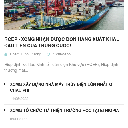
RCEP - XCMG NHẬN ĐƯỢC ĐƠN HÀNG XUẤT KHẨU
ĐẦU TIÊN CỦA TRUNG QUỐC!
Phạm Đình Trường
16/06/2022
Hiệp định Đối tác Kinh tế Toàn diện Khu vực (RCEP), Hiệp định
thương mại...
XCMG XÂY DỰNG NHÀ MÁY THỦY ĐIỆN LỚN NHẤT Ở
CHÂU PHI
14/06/2022
XCMG TỔ CHỨC TỪ THIỆN TRƯỜNG HỌC TẠI ETHIOPIA
09/06/2022