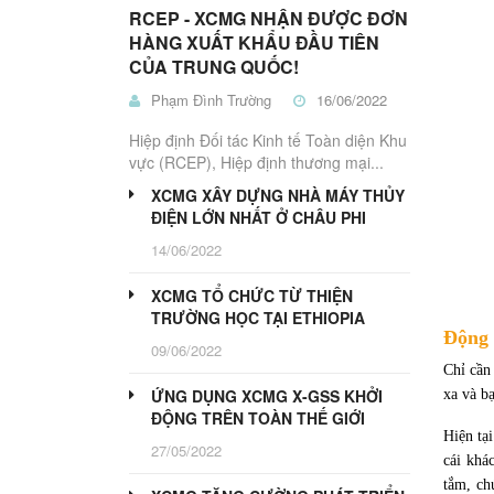
Nâng
THỦY
Nâng
Nâng
Trucks
Nâng
Kéo
Bị
RCEP - XCMG NHẬN ĐƯỢC ĐƠN
LỰC
Điện
Dầu
Pallet
Người
Điện
Nhà
HÀNG XUẤT KHẨU ĐẦU TIÊN
Kho
HT
CỦA TRUNG QUỐC!
ĐIỆN
MÁY
Phạm Đình Trường
16/06/2022
CÔNG
BÁNH
TRÌNH
PU
Hiệp định Đối tác Kinh tế Toàn diện Khu
PHANH
Xe
vực (RCEP), Hiệp định thương mại...
Xe
Máy
Thiết
Lu
Nâng
Kẹp,
Bị
HT
XCMG XÂY DỰNG NHÀ MÁY THỦY
LÁI
LiuGong
Máy
Công
ĐIỆN LỚN NHẤT Ở CHÂU PHI
Gắp
Trình
PIN
14/06/2022
Gỗ
LITHIUM-
ẮC
PHỤ
QUY
XCMG TỔ CHỨC TỪ THIỆN
TÙNG
TRƯỜNG HỌC TẠI ETHIOPIA
CHÍNH
ATTACHMENTS
Động 
HÃNG
09/06/2022
Chỉ cần
PT
PT
PT
PT
ỨNG DỤNG XCMG X-GSS KHỞI
Máy
xa và b
Máy
Xe
Máy
ĐỘNG TRÊN TOÀN THẾ GIỚI
Xúc
Xúc
Nâng
Công
Hiện tạ
Lật
Đào
Trình
27/05/2022
cái khá
tắm, ch