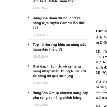
lãm Asia CeMAT năm 2020
22/03/2021
HangCha tham dự hội chợ xe
nâng trực tuyến Canton lần thứ
127
Cách độ
22/03/2021
Ảnh: Mộ
sự là đ
Top 10 thương hiệu xe nâng dầu
hàng đầu thế giới
Mối liê
22/02/2019
1867) v
thực tế
Giải đáp thắc mắc về xe nâng
minh đã
hàng nhập khẩu Trung Quốc với
Mỹ. Đây
Xe nâng đã qua sử dụng
Giả sử 
15/07/2019
số chún
HangCha Group chuyên cung cấp
dây dẫn
phụ tùng xe nâng chính hãng
một tro
08/07/2019
Nếu cuộ