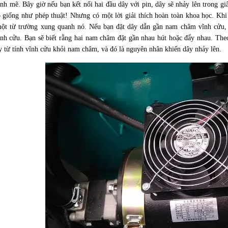
nh mẽ. Bây giờ nếu bạn kết nối hai đầu dây với pin, dây sẽ nhảy lên trong giâ
ó giống như phép thuật! Nhưng có một lời giải thích hoàn toàn khoa học. Khi
một từ trường xung quanh nó. Nếu bạn đặt dây dẫn gần nam châm vĩnh cửu, 
nh cửu. Bạn sẽ biết rằng hai nam châm đặt gần nhau hút hoặc đẩy nhau. Theo
y từ tính vĩnh cửu khỏi nam châm, và đó là nguyên nhân khiến dây nhảy lên.