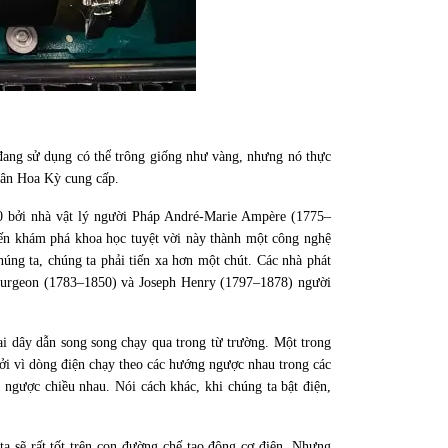
 đang sử dụng có thể trông giống như vàng, nhưng nó thực
quân Hoa Kỳ cung cấp.
20 bởi nhà vật lý người Pháp André-Marie Ampère (1775–
ến khám phá khoa học tuyệt vời này thành một công nghệ
úng ta, chúng ta phải tiến xa hơn một chút. Các nhà phát
turgeon (1783–1850) và Joseph Henry (1797–1878) người
i dây dẫn song song chạy qua trong từ trường. Một trong
Bởi vì dòng điện chạy theo các hướng ngược nhau trong các
 ngược chiều nhau. Nói cách khác, khi chúng ta bật điện,
a sẽ rất tốt trên con đường chế tạo động cơ điện. Nhưng