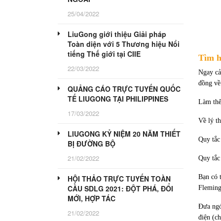
25/04/2022
LiuGong giới thiệu Giải pháp
Toàn diện với 5 Thương hiệu Nổi
tiếng Thế giới tại CIIE
Tìm h
22/03/2022
Ngay cả
đồng về
QUẢNG CÁO TRỰC TUYẾN QUỐC
TẾ LIUGONG TẠI PHILIPPINES
Làm thế
17/03/2022
Về lý t
LIUGONG KỶ NIỆM 20 NĂM THIẾT
Quy tắc
BỊ ĐƯỜNG BỘ
21/02/2022
Quy tắc
Bạn có 
HỘI THẢO TRỰC TUYẾN TOÀN
CẦU SDLG 2021: ĐỘT PHÁ, ĐỔI
Fleming
MỚI, HỢP TÁC
Đưa ngó
21/02/2022
điện (c