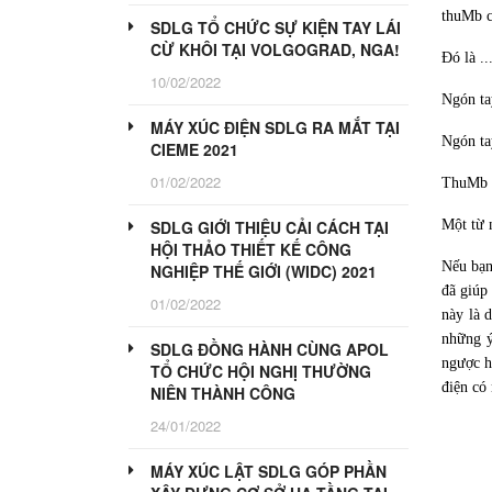
thuMb c
SDLG TỔ CHỨC SỰ KIỆN TAY LÁI
CỪ KHÔI TẠI VOLGOGRAD, NGA!
Đó là ..
10/02/2022
Ngón ta
MÁY XÚC ĐIỆN SDLG RA MẮT TẠI
Ngón ta
CIEME 2021
01/02/2022
ThuMb 
Một từ 
SDLG GIỚI THIỆU CẢI CÁCH TẠI
HỘI THẢO THIẾT KẾ CÔNG
Nếu bạn
NGHIỆP THẾ GIỚI (WIDC) 2021
đã giúp
01/02/2022
này là 
những ý
SDLG ĐỒNG HÀNH CÙNG APOL
ngược h
TỔ CHỨC HỘI NGHỊ THƯỜNG
điện có
NIÊN THÀNH CÔNG
24/01/2022
MÁY XÚC LẬT SDLG GÓP PHẦN