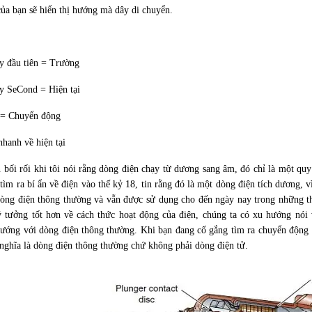
ủa bạn sẽ hiển thị hướng mà dây di chuyển.
.
y đầu tiên = Trường
y SeCond = Hiện tại
= Chuyển động
nhanh về hiện tại
 bối rối khi tôi nói rằng dòng điện chạy từ dương sang âm, đó chỉ là một qu
 tìm ra bí ẩn về điện vào thế kỷ 18, tin rằng đó là một dòng điện tích dương,
dòng điện thông thường và vẫn được sử dụng cho đến ngày nay trong những th
 tưởng tốt hơn về cách thức hoạt động của điện, chúng ta có xu hướng nói
ướng với dòng điện thông thường. Khi bạn đang cố gắng tìm ra chuyển động 
 nghĩa là dòng điện thông thường chứ không phải dòng điện tử.