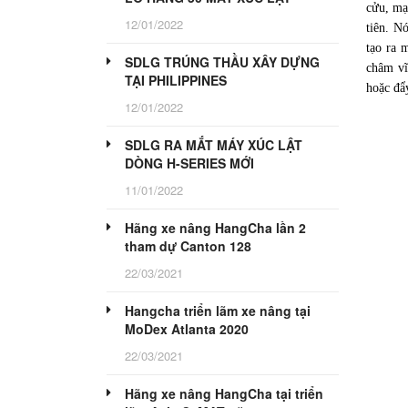
cửu, mạ
12/01/2022
tiên. N
tạo ra 
SDLG TRÚNG THẦU XÂY DỰNG
châm vĩ
TẠI PHILIPPINES
hoặc đẩ
12/01/2022
SDLG RA MẮT MÁY XÚC LẬT
DÒNG H-SERIES MỚI
11/01/2022
Hãng xe nâng HangCha lần 2
tham dự Canton 128
22/03/2021
Hangcha triển lãm xe nâng tại
MoDex Atlanta 2020
22/03/2021
Hãng xe nâng HangCha tại triển