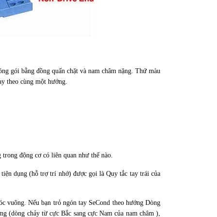
đóng gói bằng đồng quấn chặt và nam châm nặng. Thứ màu
uay theo cùng một hướng.
 trong động cơ có liên quan như thế nào.
ện dụng (hỗ trợ trí nhớ) được gọi là Quy tắc tay trái của
ở góc vuông. Nếu bạn trỏ ngón tay SeCond theo hướng Dòng
ờng (dòng chảy từ cực Bắc sang cực Nam của nam châm ),