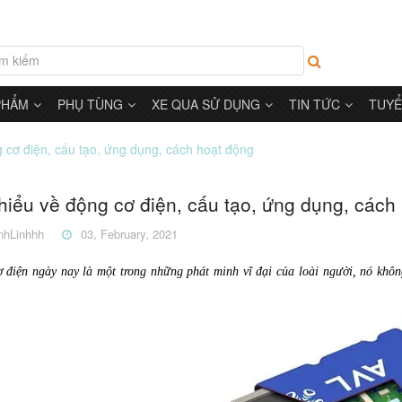
PHẨM
PHỤ TÙNG
XE QUA SỬ DỤNG
TIN TỨC
TUYỂ
 cơ điện, cấu tạo, ứng dụng, cách hoạt động
hiểu về động cơ điện, cấu tạo, ứng dụng, cách
hLinhhh
03, February, 2021
 điện ngày nay là một trong những phát minh vĩ đại của loài người, nó khô