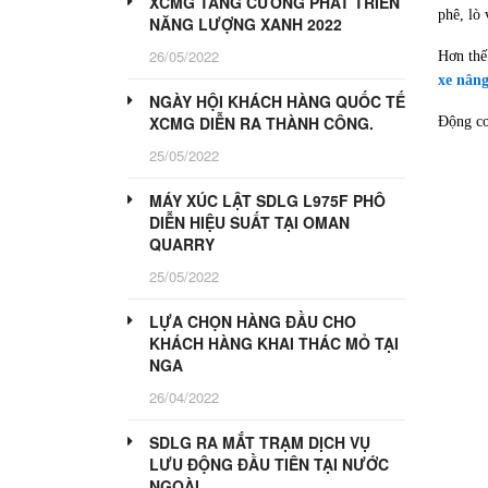
XCMG TĂNG CƯỜNG PHÁT TRIỂN
phê, lò
NĂNG LƯỢNG XANH 2022
26/05/2022
Hơn thế
xe nâng
NGÀY HỘI KHÁCH HÀNG QUỐC TẾ
XCMG DIỄN RA THÀNH CÔNG.
Động cơ
25/05/2022
MÁY XÚC LẬT SDLG L975F PHÔ
DIỄN HIỆU SUẤT TẠI OMAN
QUARRY
25/05/2022
LỰA CHỌN HÀNG ĐẦU CHO
KHÁCH HÀNG KHAI THÁC MỎ TẠI
NGA
26/04/2022
SDLG RA MẮT TRẠM DỊCH VỤ
LƯU ĐỘNG ĐẦU TIÊN TẠI NƯỚC
NGOÀI