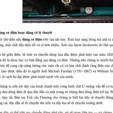
ng cơ điện hoạt động về lý thuyết
t thợ điện sửa
động cơ điện
trên tàu sân bay. Kim loại sáng bóng mà anh ta
ồng, một chất dẫn điện tốt và rẻ hơn nhiều. Ảnh của Jason Jacobowitz do Hải 
n hệ giữa điện, từ tính và chuyển động ban đầu được phát hiện vào năm 18
à đó là khoa học cơ bản đằng sau động cơ điện. Nhưng nếu chúng ta muốn bi
 hơn để cung cấp năng lượng cho máy cắt cỏ và bàn chải đánh răng điện của ch
 làm được điều đó là người Anh Michael Faraday (1791–1867) và William S
 là cách họ đạt được phát minh tuyệt vời của mình.
chúng ta uốn sợi dây của mình thành một vòng hình chữ U vuông vắn để có ha
g đưa dòng điện đi qua dây dẫn và một trong số chúng đưa dòng điện trở lại. 
, Quy tắc Bàn tay Trái của Fleming cho chúng ta biết hai dây sẽ chuyển động
ng các dây dẫn sẽ di chuyển lên trên và dây kia sẽ di chuyển xuống dưới.
n dây có thể tiếp tục chuyển động như vậy, nó sẽ quay liên tục — và chúng t