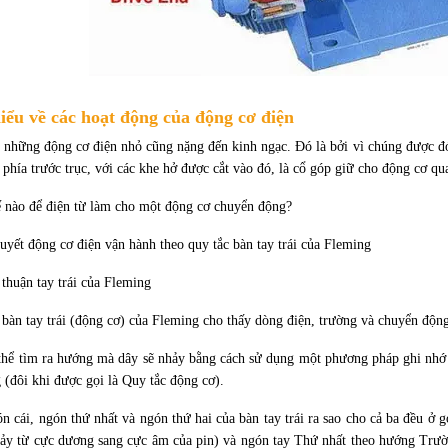
iểu về các hoạt động của động cơ điện
 những động cơ điện nhỏ cũng nặng đến kinh ngạc. Đó là bởi vì chúng được 
 phía trước trục, với các khe hở được cắt vào đó, là cổ góp giữ cho động cơ q
 nào để điện từ làm cho một động cơ chuyển động?
huyết động cơ điện vận hành theo quy tắc bàn tay trái của Fleming
 thuận tay trái của Fleming
 bàn tay trái (động cơ) của Fleming cho thấy dòng điện, trường và chuyển động
thể tìm ra hướng mà dây sẽ nhảy bằng cách sử dụng một phương pháp ghi nhớ ti
 (đôi khi được gọi là Quy tắc động cơ).
n cái, ngón thứ nhất và ngón thứ hai của bàn tay trái ra sao cho cả ba đều 
hảy từ cực dương sang cực âm của pin) và ngón tay Thứ nhất theo hướng Trư