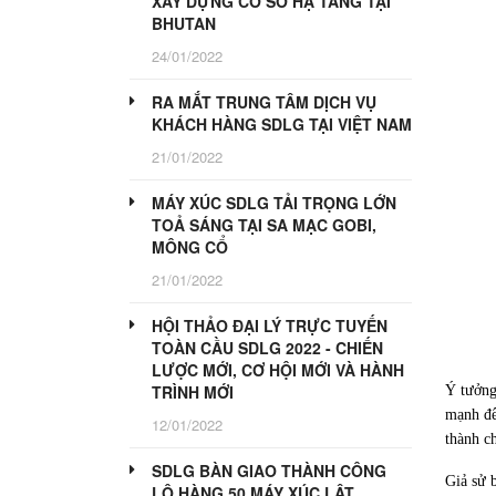
XÂY DỰNG CƠ SỞ HẠ TẦNG TẠI
BHUTAN
24/01/2022
RA MẮT TRUNG TÂM DỊCH VỤ
KHÁCH HÀNG SDLG TẠI VIỆT NAM
21/01/2022
MÁY XÚC SDLG TẢI TRỌNG LỚN
TOẢ SÁNG TẠI SA MẠC GOBI,
MÔNG CỔ
21/01/2022
HỘI THẢO ĐẠI LÝ TRỰC TUYẾN
TOÀN CẦU SDLG 2022 - CHIẾN
LƯỢC MỚI, CƠ HỘI MỚI VÀ HÀNH
TRÌNH MỚI
Ý tưởng
mạnh để
12/01/2022
thành c
SDLG BÀN GIAO THÀNH CÔNG
Giả sử 
LÔ HÀNG 50 MÁY XÚC LẬT