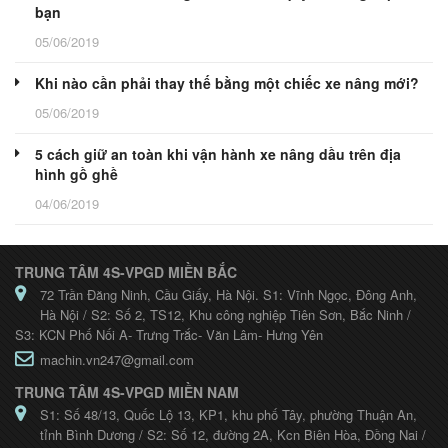
bạn
05/06/2019
Khi nào cần phải thay thế bằng một chiếc xe nâng mới?
05/06/2019
5 cách giữ an toàn khi vận hành xe nâng dầu trên địa
hình gồ ghề
04/06/2019
TRUNG TÂM 4S-VPGD MIỀN BẮC
72 Trần Đăng Ninh, Cầu Giấy, Hà Nội. S1: Vĩnh Ngọc, Đông Anh,
Hà Nội / S2: Số 2, TS12, Khu công nghiệp Tiên Sơn, Bắc Ninh /
S3: KCN Phố Nối A- Trưng Trắc- Văn Lâm- Hưng Yên
machin.vn247@gmail.com
TRUNG TÂM 4S-VPGD MIỀN NAM
S1: Số 48/13, Quốc Lộ 13, KP1, khu phố Tây, phường Thuận An,
tỉnh Bình Dương / S2: Số 12, đường 2A, Kcn Biên Hòa, Đồng Nai /