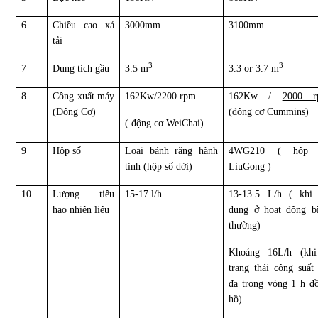
6
Chiều cao xả
3000mm
3100mm
tải
3
3
7
Dung tích gầu
3.5
m
3.3 or 3.7
m
8
Công xuất máy
162Kw/2200 rpm
162Kw /
2000 r
(Động Cơ)
(động cơ Cummins)
( động cơ WeiChai)
9
Hộp số
Loại bánh răng hành
4WG210 ( hộp 
tinh (hộp số dời)
LiuGong )
10
Lượng tiêu
15-17 l/h
13-13.5 L/h ( khi
hao nhiên liệu
dụng ở hoạt động b
thường)
Khoảng 16L/h (kh
trang thái công suất 
đa trong vòng 1 h đ
hồ)