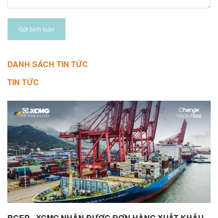
Gửi bình luận
DANH SÁCH TIN TỨC
TIN TỨC
RCEP - XCMG NHẬN ĐƯỢC ĐƠN HÀNG XUẤT KHẨU