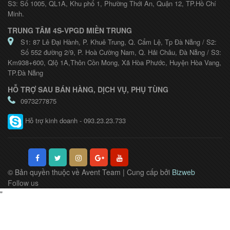
S3: Số 1005, QL1A, Khu phố 1, Phường Thới An, Quận 12, TP.Hồ Chí
Minh.
TRUNG TÂM 4S-VPGD MIỀN TRUNG
S1: 87 Lê Đại Hành, P. Khuê Trung, Q. Cẩm Lệ, Tp Đà Nẵng / S2:
Số 552 đường 2/9, P. Hoà Cường Nam, Q. Hải Châu, Đà Nẵng / S3:
Km938+600, Qlộ 1A,Thôn Cồn Mong, Xã Hòa Phước, Huyện Hòa Vang,
TP.Đà Nẵng
HỖ TRỢ SAU BÁN HÀNG, DỊCH VỤ, PHỤ TÙNG
0973277875
Hỗ trợ kinh doanh - 093.23.23.733
© Bản quyền thuộc về Avent Team | Cung cấp bởi
Bizweb
Follow us
"