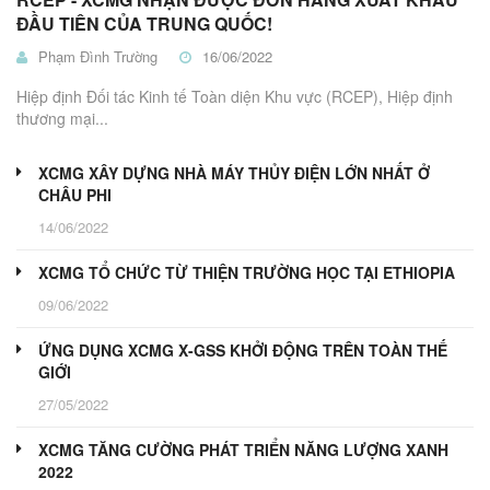
ĐẦU TIÊN CỦA TRUNG QUỐC!
Phạm Đình Trường
16/06/2022
Hiệp định Đối tác Kinh tế Toàn diện Khu vực (RCEP), Hiệp định
thương mại...
XCMG XÂY DỰNG NHÀ MÁY THỦY ĐIỆN LỚN NHẤT Ở
CHÂU PHI
14/06/2022
XCMG TỔ CHỨC TỪ THIỆN TRƯỜNG HỌC TẠI ETHIOPIA
09/06/2022
ỨNG DỤNG XCMG X-GSS KHỞI ĐỘNG TRÊN TOÀN THẾ
GIỚI
27/05/2022
XCMG TĂNG CƯỜNG PHÁT TRIỂN NĂNG LƯỢNG XANH
2022