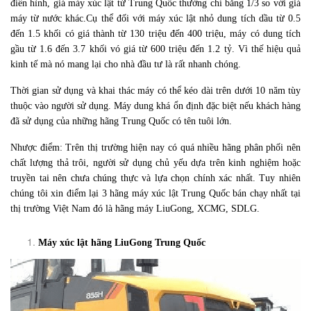
điển hình, giá máy xúc lật từ Trung Quốc thường chỉ bằng 1/3 so với giá
máy từ nước khác.Cụ thể đối với máy xúc lật nhỏ dung tích dầu từ 0.5
đến 1.5 khối có giá thành từ 130 triệu đến 400 triệu, máy có dung tích
gầu từ 1.6 đến 3.7 khối vó giá từ 600 triệu đến 1.2 tỷ. Vì thế hiệu quả
kinh tế mà nó mang lại cho nhà đầu tư là rất nhanh chóng.
Thời gian sử dụng và khai thác máy có thể kéo dài trên dưới 10 năm tùy
thuộc vào người sử dụng. Máy dung khá ổn định đặc biệt nếu khách hàng
đã sử dụng của những hãng Trung Quốc có tên tuôi lớn.
Nhược điểm: Trên thị trường hiện nay có quá nhiều hãng phân phối nên
chất lượng thả trôi, người sử dụng chủ yếu dựa trên kinh nghiệm hoặc
truyền tai nên chưa chúng thực và lựa chọn chính xác nhất. Tuy nhiên
chúng tôi xin điểm lại 3 hãng máy xúc lật Trung Quốc bán chạy nhất tại
thị trường Việt Nam đó là hãng máy LiuGong, XCMG, SDLG.
Máy xúc lật hãng LiuGong Trung Quốc