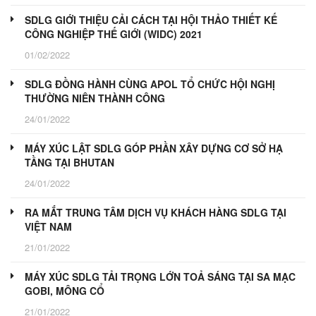
SDLG GIỚI THIỆU CẢI CÁCH TẠI HỘI THẢO THIẾT KẾ
CÔNG NGHIỆP THẾ GIỚI (WIDC) 2021
01/02/2022
SDLG ĐỒNG HÀNH CÙNG APOL TỔ CHỨC HỘI NGHỊ
THƯỜNG NIÊN THÀNH CÔNG
24/01/2022
MÁY XÚC LẬT SDLG GÓP PHẦN XÂY DỰNG CƠ SỞ HẠ
TẦNG TẠI BHUTAN
24/01/2022
RA MẮT TRUNG TÂM DỊCH VỤ KHÁCH HÀNG SDLG TẠI
VIỆT NAM
21/01/2022
MÁY XÚC SDLG TẢI TRỌNG LỚN TOẢ SÁNG TẠI SA MẠC
GOBI, MÔNG CỔ
21/01/2022