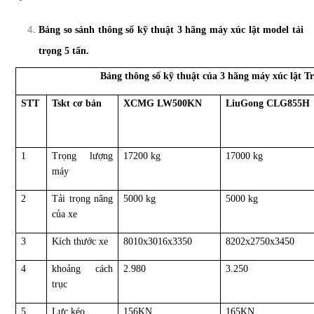
Bảng so sánh thông số kỹ thuật 3 hãng máy xúc lật model tải
trọng 5 tấn.
Bảng thông số kỹ thuật của 3 hãng máy xúc lật T
STT
Tskt cơ bản
XCMG LW500KN
LiuGong CLG855H
1
Trọng lượng
17200 kg
17000 kg
máy
2
Tải trọng nâng
5000 kg
5000 kg
của xe
3
Kích thước xe
8010x3016x3350
8202x2750x3450
4
khoảng cách
2.980
3.250
trục
5
Lực kéo
156KN
165KN