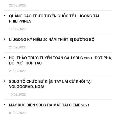
22/03/2022
QUẢNG CÁO TRỰC TUYẾN QUỐC TẾ LIUGONG TẠI
PHILIPPINES
17/03/2022
LIUGONG KỶ NIỆM 20 NĂM THIẾT BỊ ĐƯỜNG BỘ
21/02/2022
HỘI THẢO TRỰC TUYẾN TOÀN CẦU SDLG 2021: ĐỘT PHÁ,
ĐỔI MỚI, HỢP TÁC
21/02/2022
SDLG TỔ CHỨC SỰ KIỆN TAY LÁI CỪ KHÔI TẠI
VOLGOGRAD, NGA!
10/02/2022
MÁY XÚC ĐIỆN SDLG RA MẮT TẠI CIEME 2021
01/02/2022