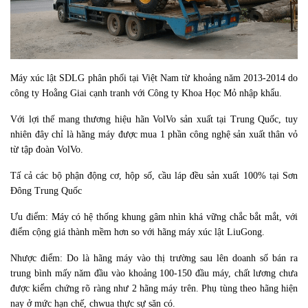
Máy xúc lật SDLG phân phối tại Việt Nam từ khoảng năm 2013-2014 do
công ty Hoằng Giai cạnh tranh với Công ty Khoa Học Mỏ nhập khẩu.
Với lợi thế mang thương hiệu hãn VolVo sản xuất tại Trung Quốc, tuy
nhiên đây chỉ là hãng máy được mua 1 phần công nghệ sản xuất thân vỏ
từ tập đoàn VolVo.
Tấ cả các bộ phận động cơ, hộp số, cầu láp đều sản xuất 100% tại Sơn
Đông Trung Quốc
Ưu điểm: Máy có hệ thống khung gâm nhìn khá vững chắc bắt mắt, với
điểm cộng giá thành mềm hơn so với hãng máy xúc lật LiuGong.
Nhược điểm: Do là hãng máy vào thị trường sau lên doanh số bán ra
trung bình mấy năm đầu vào khoảng 100-150 đầu máy, chất lương chưa
được kiểm chứng rõ ràng như 2 hãng máy trên. Phụ tùng theo hãng hiện
nay ở mức hạn chế, chwua thực sự săn có.