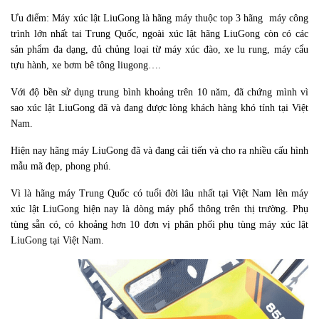
Ưu điểm: Máy xúc lật LiuGong là hãng máy thuộc top 3 hãng máy công
trình lớn nhất tai Trung Quốc, ngoài xúc lật hãng LiuGong còn có các
sản phẩm đa dạng, đủ chủng loại từ máy xúc đào, xe lu rung, máy cẩu
tựu hành, xe bơm bê tông liugong….
Với độ bền sử dụng trung bình khoảng trên 10 năm, đã chứng mình vì
sao xúc lật LiuGong đã và đang được lòng khách hàng khó tính tại Việt
Nam.
Hiện nay hãng máy LiuGong đã và đang cải tiến và cho ra nhiều cấu hình
mẫu mã đẹp, phong phú.
Vì là hãng máy Trung Quốc có tuổi đời lâu nhất tại Việt Nam lên máy
xúc lật LiuGong hiện nay là dòng máy phổ thông trên thị trường. Phụ
tùng sẵn có, có khoảng hơn 10 đơn vị phân phối phụ tùng máy xúc lật
LiuGong tại Việt Nam.