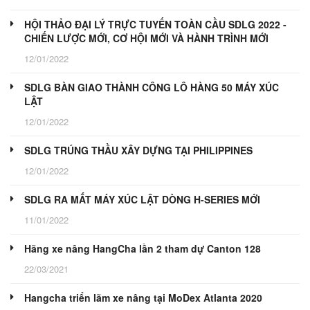
HỘI THẢO ĐẠI LÝ TRỰC TUYẾN TOÀN CẦU SDLG 2022 -
CHIẾN LƯỢC MỚI, CƠ HỘI MỚI VÀ HÀNH TRÌNH MỚI
12/01/2022
SDLG BÀN GIAO THÀNH CÔNG LÔ HÀNG 50 MÁY XÚC
LẬT
12/01/2022
SDLG TRÚNG THẦU XÂY DỰNG TẠI PHILIPPINES
12/01/2022
SDLG RA MẮT MÁY XÚC LẬT DÒNG H-SERIES MỚI
11/01/2022
Hãng xe nâng HangCha lần 2 tham dự Canton 128
22/03/2021
Hangcha triển lãm xe nâng tại MoDex Atlanta 2020