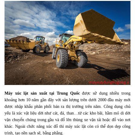
Máy xúc lật sản xuất tại Trung Quốc
được sử dụng nhiều trong
khoảng hơn 10 năm gần đây với sản lượng trên dưới 2000 đầu máy mới
được nhập khẩu phân phối bán ra thị trường trên năm. Công dụng chủ
yếu là xúc vật liệu dời như cát, đá, than…từ các kho bãi, hầm mỏ di dời
vận chuyển chúng trong gầu và đổ lên thùng xe vận tải hoặc đổ vào nơi
khác. Ngoài chức năng xúc đổ thì máy xúc lật còn có thể dọn dẹp công
trình, tạo nền sạch sẽ, bằng phẳng.