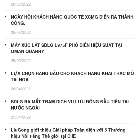
26/05/2022
NGÀY HỘI KHÁCH HÀNG QUỐC TẾ XCMG DIỄN RA THÀNH
CÔNG.
25/05/2022
MÁY XÚC LẬT SDLG L975F PHÔ DIỄN HIỆU SUẤT TẠI
OMAN QUARRY
25/05/2022
LỰA CHỌN HÀNG ĐẦU CHO KHÁCH HÀNG KHAI THÁC MỎ
TẠI NGA
26/04/2022
SDLG RA MẮT TRẠM DỊCH VỤ LƯU ĐỘNG ĐẦU TIÊN TẠI
NƯỚC NGOÀI
25/04/2022
LiuGong giới thiệu Giải pháp Toàn diện với 5 Thương
hiệu Nổi tiếng Thế giới tại CIIE