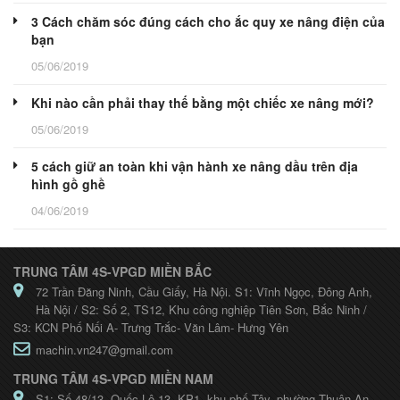
3 Cách chăm sóc đúng cách cho ắc quy xe nâng điện của
bạn
05/06/2019
Khi nào cần phải thay thế bằng một chiếc xe nâng mới?
05/06/2019
5 cách giữ an toàn khi vận hành xe nâng dầu trên địa
hình gồ ghề
04/06/2019
TRUNG TÂM 4S-VPGD MIỀN BẮC
72 Trần Đăng Ninh, Cầu Giấy, Hà Nội. S1: Vĩnh Ngọc, Đông Anh,
Hà Nội / S2: Số 2, TS12, Khu công nghiệp Tiên Sơn, Bắc Ninh /
S3: KCN Phố Nối A- Trưng Trắc- Văn Lâm- Hưng Yên
machin.vn247@gmail.com
TRUNG TÂM 4S-VPGD MIỀN NAM
S1: Số 48/13, Quốc Lộ 13, KP1, khu phố Tây, phường Thuận An,