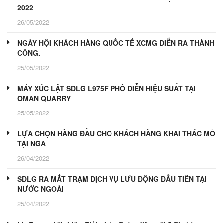
2022
26/05/2022
NGÀY HỘI KHÁCH HÀNG QUỐC TẾ XCMG DIỄN RA THÀNH
CÔNG.
25/05/2022
MÁY XÚC LẬT SDLG L975F PHÔ DIỄN HIỆU SUẤT TẠI
OMAN QUARRY
25/05/2022
LỰA CHỌN HÀNG ĐẦU CHO KHÁCH HÀNG KHAI THÁC MỎ
TẠI NGA
26/04/2022
SDLG RA MẮT TRẠM DỊCH VỤ LƯU ĐỘNG ĐẦU TIÊN TẠI
NƯỚC NGOÀI
25/04/2022