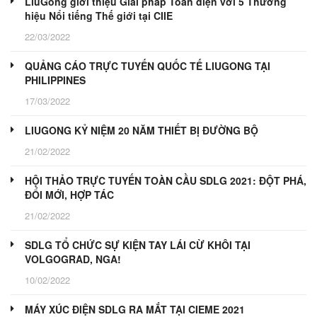
LiuGong giới thiệu Giải pháp Toàn diện với 5 Thương
hiệu Nổi tiếng Thế giới tại CIIE
22/03/2022
QUẢNG CÁO TRỰC TUYẾN QUỐC TẾ LIUGONG TẠI
PHILIPPINES
17/03/2022
LIUGONG KỶ NIỆM 20 NĂM THIẾT BỊ ĐƯỜNG BỘ
21/02/2022
HỘI THẢO TRỰC TUYẾN TOÀN CẦU SDLG 2021: ĐỘT PHÁ,
ĐỔI MỚI, HỢP TÁC
21/02/2022
SDLG TỔ CHỨC SỰ KIỆN TAY LÁI CỪ KHÔI TẠI
VOLGOGRAD, NGA!
10/02/2022
MÁY XÚC ĐIỆN SDLG RA MẮT TẠI CIEME 2021