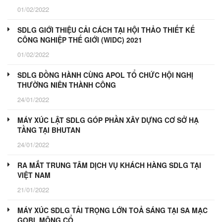
01/02/2022
SDLG GIỚI THIỆU CẢI CÁCH TẠI HỘI THẢO THIẾT KẾ
CÔNG NGHIỆP THẾ GIỚI (WIDC) 2021
01/02/2022
SDLG ĐỒNG HÀNH CÙNG APOL TỔ CHỨC HỘI NGHỊ
THƯỜNG NIÊN THÀNH CÔNG
24/01/2022
MÁY XÚC LẬT SDLG GÓP PHẦN XÂY DỰNG CƠ SỞ HẠ
TẦNG TẠI BHUTAN
24/01/2022
RA MẮT TRUNG TÂM DỊCH VỤ KHÁCH HÀNG SDLG TẠI
VIỆT NAM
21/01/2022
MÁY XÚC SDLG TẢI TRỌNG LỚN TOẢ SÁNG TẠI SA MẠC
GOBI, MÔNG CỔ