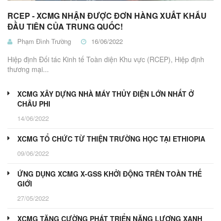
RCEP - XCMG NHẬN ĐƯỢC ĐƠN HÀNG XUẤT KHẨU
ĐẦU TIÊN CỦA TRUNG QUỐC!
Phạm Đình Trường
16/06/2022
Hiệp định Đối tác Kinh tế Toàn diện Khu vực (RCEP), Hiệp định
thương mại...
XCMG XÂY DỰNG NHÀ MÁY THỦY ĐIỆN LỚN NHẤT Ở
CHÂU PHI
14/06/2022
XCMG TỔ CHỨC TỪ THIỆN TRƯỜNG HỌC TẠI ETHIOPIA
09/06/2022
ỨNG DỤNG XCMG X-GSS KHỞI ĐỘNG TRÊN TOÀN THẾ
GIỚI
27/05/2022
XCMG TĂNG CƯỜNG PHÁT TRIỂN NĂNG LƯỢNG XANH