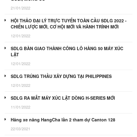
21/01/2022
HỘI THẢO ĐẠI LÝ TRỰC TUYẾN TOÀN CẦU SDLG 2022 -
CHIẾN LƯỢC MỚI, CƠ HỘI MỚI VÀ HÀNH TRÌNH MỚI
12/01/2022
SDLG BÀN GIAO THÀNH CÔNG LÔ HÀNG 50 MÁY XÚC
LẬT
12/01/2022
SDLG TRÚNG THẦU XÂY DỰNG TẠI PHILIPPINES
12/01/2022
SDLG RA MẮT MÁY XÚC LẬT DÒNG H-SERIES MỚI
11/01/2022
Hãng xe nâng HangCha lần 2 tham dự Canton 128
22/03/2021