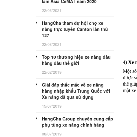
lãm Asia CeMAT năm 2020
22/03/2021
HangCha tham dự hội chợ xe
nâng trực tuyến Canton lần thứ
127
22/03/2021
Top 10 thương hiệu xe nâng dầu
4) Xe 
hàng đầu thế giới
Một số
22/02/2019
được sử
thể gi
Giải đáp thắc mắc về xe nâng
một xe 
hàng nhập khẩu Trung Quốc với
Xe nâng đã qua sử dụng
15/07/2019
HangCha Group chuyên cung cấp
phụ tùng xe nâng chính hãng
08/07/2019