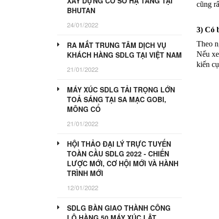
XÂY DỰNG CƠ SỞ HẠ TẦNG TẠI
cũng rấ
BHUTAN
24/01/2022
3) Có 
Theo ng
RA MẮT TRUNG TÂM DỊCH VỤ
Nếu xe
KHÁCH HÀNG SDLG TẠI VIỆT NAM
kiến ​​
21/01/2022
MÁY XÚC SDLG TẢI TRỌNG LỚN
TOẢ SÁNG TẠI SA MẠC GOBI,
MÔNG CỔ
21/01/2022
HỘI THẢO ĐẠI LÝ TRỰC TUYẾN
TOÀN CẦU SDLG 2022 - CHIẾN
LƯỢC MỚI, CƠ HỘI MỚI VÀ HÀNH
TRÌNH MỚI
12/01/2022
SDLG BÀN GIAO THÀNH CÔNG
LÔ HÀNG 50 MÁY XÚC LẬT