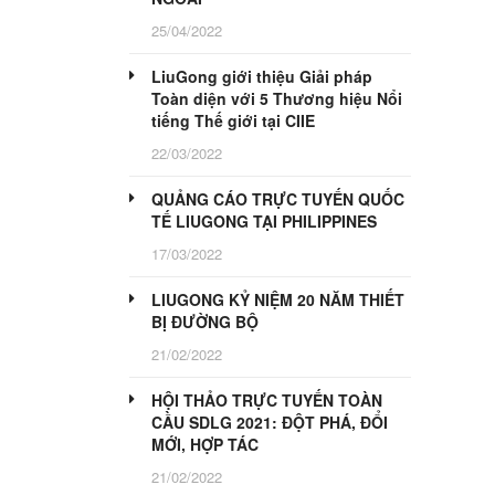
25/04/2022
LiuGong giới thiệu Giải pháp
Toàn diện với 5 Thương hiệu Nổi
tiếng Thế giới tại CIIE
22/03/2022
QUẢNG CÁO TRỰC TUYẾN QUỐC
TẾ LIUGONG TẠI PHILIPPINES
17/03/2022
LIUGONG KỶ NIỆM 20 NĂM THIẾT
BỊ ĐƯỜNG BỘ
21/02/2022
HỘI THẢO TRỰC TUYẾN TOÀN
CẦU SDLG 2021: ĐỘT PHÁ, ĐỔI
MỚI, HỢP TÁC
21/02/2022