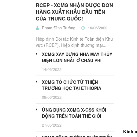
Nâng
THỦY
Nâng
Nâng
Trucks
Nâng
Kéo
Bị
RCEP - XCMG NHẬN ĐƯỢC ĐƠN
LỰC
Điện
Dầu
Pallet
Người
Điện
Nhà
HÀNG XUẤT KHẨU ĐẦU TIÊN
Kho
HT
CỦA TRUNG QUỐC!
ĐIỆN
MÁY
Phạm Đình Trường
16/06/2022
CÔNG
BÁNH
TRÌNH
PU
Hiệp định Đối tác Kinh tế Toàn diện Khu
PHANH
Xe
vực (RCEP), Hiệp định thương mại...
Xe
Máy
Thiết
Lu
Nâng
Kẹp,
Bị
HT
XCMG XÂY DỰNG NHÀ MÁY THỦY
LÁI
LiuGong
Máy
Công
ĐIỆN LỚN NHẤT Ở CHÂU PHI
Gắp
Trình
PIN
14/06/2022
Gỗ
LITHIUM-
ẮC
PHỤ
QUY
XCMG TỔ CHỨC TỪ THIỆN
TÙNG
TRƯỜNG HỌC TẠI ETHIOPIA
CHÍNH
ATTACHMENTS
HÃNG
09/06/2022
PT
PT
PT
PT
ỨNG DỤNG XCMG X-GSS KHỞI
Máy
Máy
Xe
Máy
ĐỘNG TRÊN TOÀN THẾ GIỚI
Xúc
Xúc
Nâng
Công
Lật
Đào
Trình
27/05/2022
Kinh n