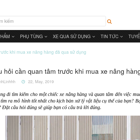
PHẨM
PHỤ TÙNG
XE QUA SỬ DỤNG
TIN TỨC
TUYỂ
trước khi mua xe nâng hàng đã qua sử dụng
u hỏi cần quan tâm trước khi mua xe nâng hàn
hLinhhh
22, May, 2019
ng đi tìm kiếm cho một chiếc xe nâng hàng và quan tâm đến việc mu
 tìm ra mô hình tốt nhất cho kịch bản xử lý vật liệu cụ thể của bạn?
 Đặt câu hỏi đúng sẽ giúp bạn có câu trả lời đúng.