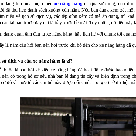
n đang tìm mua một chiếc
đã qua sử dụng, có rất nh
xe nâng hàng
tôi đã thu hẹp danh sách xuống còn năm. Nếu bạn đang xem xét một 
tìm hiểu về lịch sử dịch vụ, các tệp đính kèm có thể áp dụng, thì k
 các tai nạn trước đây chỉ là trầy xước bề mặt. Tuy nhiên, dữ liệu này là
 đang quan tâm đầu tư xe nâng hàng, hãy liên hệ với chúng tôi qua ho
y là năm câu hỏi bạn nên hỏi trước khi bỏ tiền cho xe nâng hàng đã q
h sử dịch vụ của xe nâng hàng là gì?
t buộc là bạn hỏi về việc xe nâng hàng đã hoạt động được bao nhiêu g
 nên có trong hồ sơ nếu nhà bán lẻ đáng tin cậy và kiên định trong ch
cờ đỏ vì thực tế các chi tiết này được đối chiếu trong cơ sở dữ liệu n