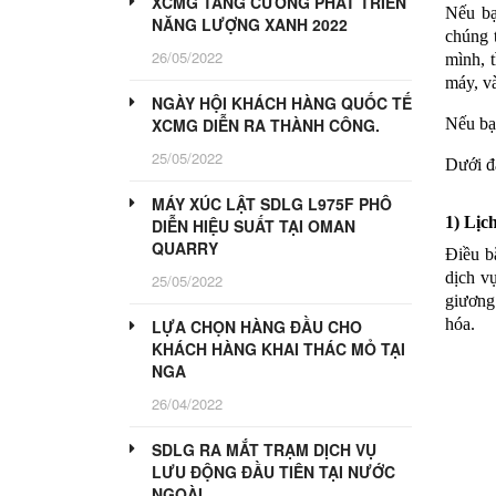
XCMG TĂNG CƯỜNG PHÁT TRIỂN
Nếu bạ
NĂNG LƯỢNG XANH 2022
chúng 
26/05/2022
mình, 
máy, và
NGÀY HỘI KHÁCH HÀNG QUỐC TẾ
Nếu bạn
XCMG DIỄN RA THÀNH CÔNG.
25/05/2022
Dưới đâ
MÁY XÚC LẬT SDLG L975F PHÔ
1) Lịc
DIỄN HIỆU SUẤT TẠI OMAN
QUARRY
Điều bắ
dịch vụ
25/05/2022
giương 
hóa.
LỰA CHỌN HÀNG ĐẦU CHO
KHÁCH HÀNG KHAI THÁC MỎ TẠI
NGA
26/04/2022
SDLG RA MẮT TRẠM DỊCH VỤ
LƯU ĐỘNG ĐẦU TIÊN TẠI NƯỚC
NGOÀI