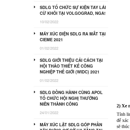
SDLG TỔ CHỨC SỰ KIỆN TAY LÁI
CỪ KHÔI TẠI VOLGOGRAD, NGA!
10/02/2022
MÁY XÚC ĐIỆN SDLG RA MẮT TẠI
CIEME 2021
01/02/2022
SDLG GIỚI THIỆU CẢI CÁCH TẠI
HỘI THẢO THIẾT KẾ CÔNG
NGHIỆP THẾ GIỚI (WIDC) 2021
01/02/2022
SDLG ĐỒNG HÀNH CÙNG APOL
TỔ CHỨC HỘI NGHỊ THƯỜNG
NIÊN THÀNH CÔNG
2) Xe 
24/01/2022
Tính li
để xác 
MÁY XÚC LẬT SDLG GÓP PHẦN
sẽ thúc