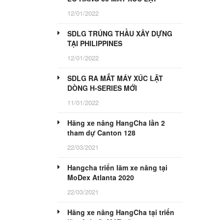
12/01/2022
SDLG TRÚNG THẦU XÂY DỰNG
TẠI PHILIPPINES
12/01/2022
SDLG RA MẮT MÁY XÚC LẬT
DÒNG H-SERIES MỚI
11/01/2022
Hãng xe nâng HangCha lần 2
tham dự Canton 128
22/03/2021
Hangcha triển lãm xe nâng tại
MoDex Atlanta 2020
22/03/2021
Hãng xe nâng HangCha tại triển