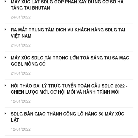
MÁY XÚC LẬT SDLG GÓP PHẦN XÂY DỰNG CƠ SỞ HẠ
TẦNG TẠI BHUTAN
24/01/2022
RA MẮT TRUNG TÂM DỊCH VỤ KHÁCH HÀNG SDLG TẠI
VIỆT NAM
21/01/2022
MÁY XÚC SDLG TẢI TRỌNG LỚN TOẢ SÁNG TẠI SA MẠC
GOBI, MÔNG CỔ
21/01/2022
HỘI THẢO ĐẠI LÝ TRỰC TUYẾN TOÀN CẦU SDLG 2022 -
CHIẾN LƯỢC MỚI, CƠ HỘI MỚI VÀ HÀNH TRÌNH MỚI
12/01/2022
SDLG BÀN GIAO THÀNH CÔNG LÔ HÀNG 50 MÁY XÚC
LẬT
12/01/2022