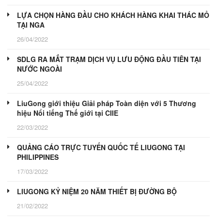
LỰA CHỌN HÀNG ĐẦU CHO KHÁCH HÀNG KHAI THÁC MỎ
TẠI NGA
26/04/2022
SDLG RA MẮT TRẠM DỊCH VỤ LƯU ĐỘNG ĐẦU TIÊN TẠI
NƯỚC NGOÀI
25/04/2022
LiuGong giới thiệu Giải pháp Toàn diện với 5 Thương
hiệu Nổi tiếng Thế giới tại CIIE
22/03/2022
QUẢNG CÁO TRỰC TUYẾN QUỐC TẾ LIUGONG TẠI
PHILIPPINES
17/03/2022
LIUGONG KỶ NIỆM 20 NĂM THIẾT BỊ ĐƯỜNG BỘ
21/02/2022