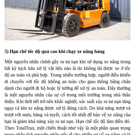
5) Hạn chế tốc độ quá cao khi chạy xe nâng hàng
Một nguyên nhân chính gây ra tai nạn khi sử dụng xe nâng trong
bất kỳ kịch bản xử lý vật liệu nào là do không lái được xe ở tốc
độ an toàn và phù hợp. Trong nhiều trường hợp, người điều khiển
di chuyển với tốc độ không an toàn cho giao thông bằng chân
dành cho người đi bộ hoặc lý tưởng để xử lý an toàn. Đây thường
là một nguyên nhân của sự cố trong môi trường trong nhà thân
thiện. Khi thời tiết trở nên khắc nghiệt, xác suất xảy ra tai nạn tăng
ngay cả khi xe nâng được xử lý đúng cách. Do khả năng trượt và
trượt với mưa, băng và tuyết, cách tốt nhất để bảo vệ xe nâng của
bạn là giảm khả năng xảy ra tai nạn. Hạn chế tốc độ làm điều đó.
Theo TotalTrax, một chiến thuật như vậy là một phần quan trọng
trong phân tích nguyên nhân gốc rễ cho nhiều sự cố xe nâng và là