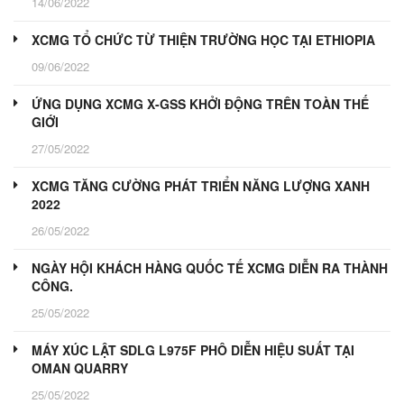
14/06/2022
XCMG TỔ CHỨC TỪ THIỆN TRƯỜNG HỌC TẠI ETHIOPIA
09/06/2022
ỨNG DỤNG XCMG X-GSS KHỞI ĐỘNG TRÊN TOÀN THẾ
GIỚI
27/05/2022
XCMG TĂNG CƯỜNG PHÁT TRIỂN NĂNG LƯỢNG XANH
2022
26/05/2022
NGÀY HỘI KHÁCH HÀNG QUỐC TẾ XCMG DIỄN RA THÀNH
CÔNG.
25/05/2022
MÁY XÚC LẬT SDLG L975F PHÔ DIỄN HIỆU SUẤT TẠI
OMAN QUARRY
25/05/2022