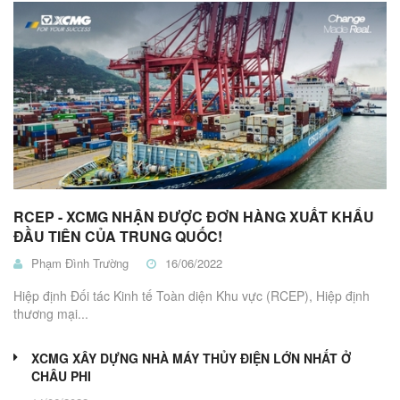
RCEP - XCMG NHẬN ĐƯỢC ĐƠN HÀNG XUẤT KHẨU
ĐẦU TIÊN CỦA TRUNG QUỐC!
Phạm Đình Trường
16/06/2022
Hiệp định Đối tác Kinh tế Toàn diện Khu vực (RCEP), Hiệp định
thương mại...
XCMG XÂY DỰNG NHÀ MÁY THỦY ĐIỆN LỚN NHẤT Ở
CHÂU PHI