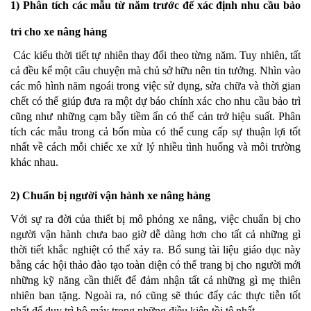
1) Phân tích các mẫu từ năm trước để xác định nhu cầu bảo
trì cho xe nâng hàng
Các kiểu thời tiết tự nhiên thay đổi theo từng năm. Tuy nhiên, tất
cả đều kể một câu chuyện mà chủ sở hữu nên tin tưởng. Nhìn vào
các mô hình năm ngoái trong việc sử dụng, sửa chữa và thời gian
chết có thể giúp đưa ra một dự báo chính xác cho nhu cầu bảo trì
cũng như những cạm bẫy tiềm ẩn có thể cản trở hiệu suất. Phân
tích các mẫu trong cả bốn mùa có thể cung cấp sự thuận lợi tốt
nhất về cách mỗi chiếc xe xử lý nhiều tình huống và môi trường
khác nhau.
2) Chuẩn bị người vận hành xe nâng hàng
Với sự ra đời của thiết bị mô phỏng xe nâng, việc chuẩn bị cho
người vận hành chưa bao giờ dễ dàng hơn cho tất cả những gì
thời tiết khắc nghiệt có thể xảy ra. Bổ sung tài liệu giáo dục này
bằng các hội thảo đào tạo toàn diện có thể trang bị cho người mới
những kỹ năng cần thiết để đảm nhận tất cả những gì mẹ thiên
nhiên ban tặng. Ngoài ra, nó cũng sẽ thúc đẩy các thực tiễn tốt
nhất để duy trì bộ máy trong những điều kiện tồi tệ nhất.