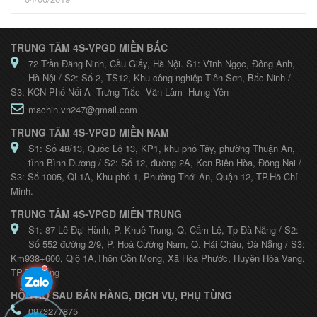
TRUNG TÂM 4S-VPGD MIỀN BẮC
72 Trần Đăng Ninh, Cầu Giấy, Hà Nội. S1: Vĩnh Ngọc, Đông Anh,
Hà Nội / S2: Số 2, TS12, Khu công nghiệp Tiên Sơn, Bắc Ninh /
S3: KCN Phố Nối A- Trưng Trắc- Văn Lâm- Hưng Yên
machin.vn247@gmail.com
TRUNG TÂM 4S-VPGD MIỀN NAM
S1: Số 48/13, Quốc Lộ 13, KP1, khu phố Tây, phường Thuận An,
tỉnh Bình Dương / S2: Số 12, đường 2A, Kcn Biên Hòa, Đồng Nai /
S3: Số 1005, QL1A, Khu phố 1, Phường Thới An, Quận 12, TP.Hồ Chí
Minh.
TRUNG TÂM 4S-VPGD MIỀN TRUNG
S1: 87 Lê Đại Hành, P. Khuê Trung, Q. Cẩm Lệ, Tp Đà Nẵng / S2:
Số 552 đường 2/9, P. Hoà Cường Nam, Q. Hải Châu, Đà Nẵng / S3:
Km938+600, Qlộ 1A,Thôn Cồn Mong, Xã Hòa Phước, Huyện Hòa Vang,
TP.Đà Nẵng
HỖ TRỢ SAU BÁN HÀNG, DỊCH VỤ, PHỤ TÙNG
0973277875