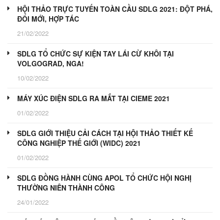
HỘI THẢO TRỰC TUYẾN TOÀN CẦU SDLG 2021: ĐỘT PHÁ,
ĐỔI MỚI, HỢP TÁC
21/02/2022
SDLG TỔ CHỨC SỰ KIỆN TAY LÁI CỪ KHÔI TẠI
VOLGOGRAD, NGA!
10/02/2022
MÁY XÚC ĐIỆN SDLG RA MẮT TẠI CIEME 2021
01/02/2022
SDLG GIỚI THIỆU CẢI CÁCH TẠI HỘI THẢO THIẾT KẾ
CÔNG NGHIỆP THẾ GIỚI (WIDC) 2021
01/02/2022
SDLG ĐỒNG HÀNH CÙNG APOL TỔ CHỨC HỘI NGHỊ
THƯỜNG NIÊN THÀNH CÔNG
24/01/2022