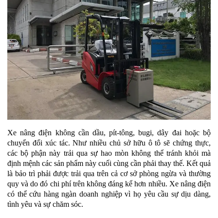
Xe nâng điện không cần dầu, pít-tông, bugi, dây đai hoặc bộ
chuyển đổi xúc tác. Như nhiều chủ sở hữu ô tô sẽ chứng thực,
các bộ phận này trải qua sự hao mòn không thể tránh khỏi mà
định mệnh các sản phẩm này cuối cùng cần phải thay thế. Kết quả
là bảo trì phải được trải qua trên cả cơ sở phòng ngừa và thường
quy và do đó chi phí trên không đáng kể hơn nhiều. Xe nâng điện
có thể cứu hàng ngàn doanh nghiệp vì họ yêu cầu sự dịu dàng,
tình yêu và sự chăm sóc.