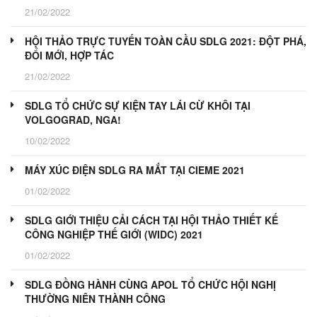
21/02/2022
HỘI THẢO TRỰC TUYẾN TOÀN CẦU SDLG 2021: ĐỘT PHÁ,
ĐỔI MỚI, HỢP TÁC
21/02/2022
SDLG TỔ CHỨC SỰ KIỆN TAY LÁI CỪ KHÔI TẠI
VOLGOGRAD, NGA!
10/02/2022
MÁY XÚC ĐIỆN SDLG RA MẮT TẠI CIEME 2021
01/02/2022
SDLG GIỚI THIỆU CẢI CÁCH TẠI HỘI THẢO THIẾT KẾ
CÔNG NGHIỆP THẾ GIỚI (WIDC) 2021
01/02/2022
SDLG ĐỒNG HÀNH CÙNG APOL TỔ CHỨC HỘI NGHỊ
THƯỜNG NIÊN THÀNH CÔNG