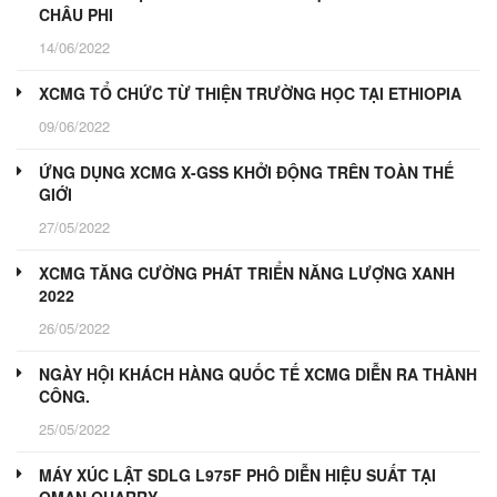
CHÂU PHI
14/06/2022
XCMG TỔ CHỨC TỪ THIỆN TRƯỜNG HỌC TẠI ETHIOPIA
09/06/2022
ỨNG DỤNG XCMG X-GSS KHỞI ĐỘNG TRÊN TOÀN THẾ
GIỚI
27/05/2022
XCMG TĂNG CƯỜNG PHÁT TRIỂN NĂNG LƯỢNG XANH
2022
26/05/2022
NGÀY HỘI KHÁCH HÀNG QUỐC TẾ XCMG DIỄN RA THÀNH
CÔNG.
25/05/2022
MÁY XÚC LẬT SDLG L975F PHÔ DIỄN HIỆU SUẤT TẠI
OMAN QUARRY