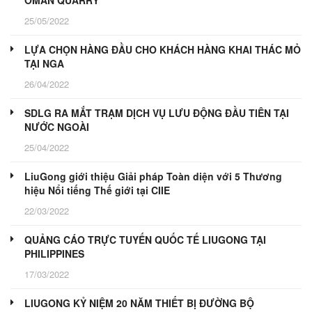
25/05/2022
LỰA CHỌN HÀNG ĐẦU CHO KHÁCH HÀNG KHAI THÁC MỎ
TẠI NGA
26/04/2022
SDLG RA MẮT TRẠM DỊCH VỤ LƯU ĐỘNG ĐẦU TIÊN TẠI
NƯỚC NGOÀI
25/04/2022
LiuGong giới thiệu Giải pháp Toàn diện với 5 Thương
hiệu Nổi tiếng Thế giới tại CIIE
22/03/2022
QUẢNG CÁO TRỰC TUYẾN QUỐC TẾ LIUGONG TẠI
PHILIPPINES
17/03/2022
LIUGONG KỶ NIỆM 20 NĂM THIẾT BỊ ĐƯỜNG BỘ