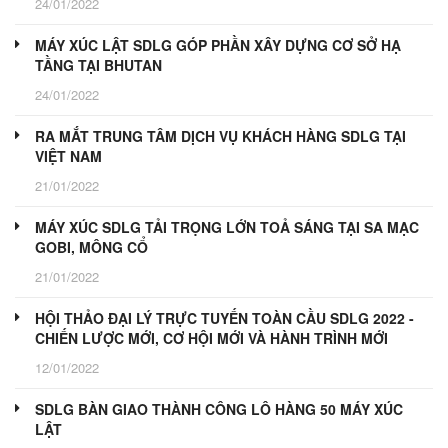
24/01/2022
MÁY XÚC LẬT SDLG GÓP PHẦN XÂY DỰNG CƠ SỞ HẠ
TẦNG TẠI BHUTAN
24/01/2022
RA MẮT TRUNG TÂM DỊCH VỤ KHÁCH HÀNG SDLG TẠI
VIỆT NAM
21/01/2022
MÁY XÚC SDLG TẢI TRỌNG LỚN TOẢ SÁNG TẠI SA MẠC
GOBI, MÔNG CỔ
21/01/2022
HỘI THẢO ĐẠI LÝ TRỰC TUYẾN TOÀN CẦU SDLG 2022 -
CHIẾN LƯỢC MỚI, CƠ HỘI MỚI VÀ HÀNH TRÌNH MỚI
12/01/2022
SDLG BÀN GIAO THÀNH CÔNG LÔ HÀNG 50 MÁY XÚC
LẬT