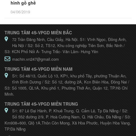
hình gồ ghề
04/06/2019
TRUNG TÂM 4S-VPGD MIỀN BẮC
72 Trần Đăng Ninh, Cầu Giấy, Hà Nội. S1: Vĩnh Ngọc, Đông Anh,
Hà Nội / S2: Số 2, TS12, Khu công nghiệp Tiên Sơn, Bắc Ninh /
S3: KCN Phố Nối A- Trưng Trắc- Văn Lâm- Hưng Yên
machin.vn247@gmail.com
TRUNG TÂM 4S-VPGD MIỀN NAM
S1: Số 48/13, Quốc Lộ 13, KP1, khu phố Tây, phường Thuận An,
tỉnh Bình Dương / S2: Số 12, đường 2A, Kcn Biên Hòa, Đồng Nai /
S3: Số 1005, QL1A, Khu phố 1, Phường Thới An, Quận 12, TP.Hồ Chí
Minh.
TRUNG TÂM 4S-VPGD MIỀN TRUNG
S1: 87 Lê Đại Hành, P. Khuê Trung, Q. Cẩm Lệ, Tp Đà Nẵng / S2:
Số 552 đường 2/9, P. Hoà Cường Nam, Q. Hải Châu, Đà Nẵng / S3:
Km938+600, Qlộ 1A,Thôn Cồn Mong, Xã Hòa Phước, Huyện Hòa Vang,
TP.Đà Nẵng