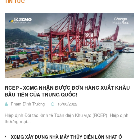
TIN TỨC
RCEP - XCMG NHẬN ĐƯỢC ĐƠN HÀNG XUẤT KHẨU
ĐẦU TIÊN CỦA TRUNG QUỐC!
Phạm Đình Trường
16/06/2022
Hiệp định Đối tác Kinh tế Toàn diện Khu vực (RCEP), Hiệp định
thương mại...
XCMG XÂY DỰNG NHÀ MÁY THỦY ĐIỆN LỚN NHẤT Ở