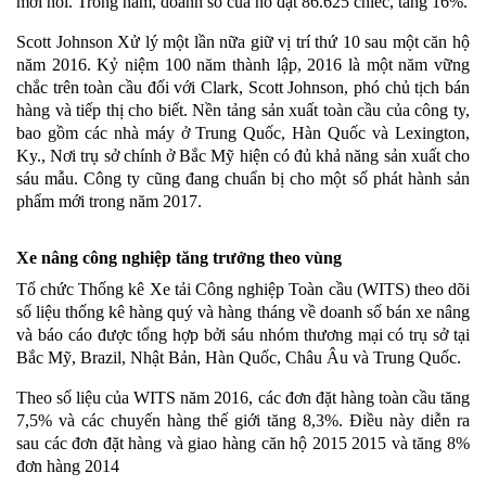
mới nổi. Trong năm, doanh số của nó đạt 86.625 chiếc, tăng 16%.
Scott Johnson Xử lý một lần nữa giữ vị trí thứ 10 sau một căn hộ
năm 2016. Kỷ niệm 100 năm thành lập, 2016 là một năm vững
chắc trên toàn cầu đối với Clark, Scott Johnson, phó chủ tịch bán
hàng và tiếp thị cho biết. Nền tảng sản xuất toàn cầu của công ty,
bao gồm các nhà máy ở Trung Quốc, Hàn Quốc và Lexington,
Ky., Nơi trụ sở chính ở Bắc Mỹ hiện có đủ khả năng sản xuất cho
sáu mẫu. Công ty cũng đang chuẩn bị cho một số phát hành sản
phẩm mới trong năm 2017.
Xe nâng công nghiệp tăng trưởng theo vùng
Tổ chức Thống kê Xe tải Công nghiệp Toàn cầu (WITS) theo dõi
số liệu thống kê hàng quý và hàng tháng về doanh số bán xe nâng
và báo cáo được tổng hợp bởi sáu nhóm thương mại có trụ sở tại
Bắc Mỹ, Brazil, Nhật Bản, Hàn Quốc, Châu Âu và Trung Quốc.
Theo số liệu của WITS năm 2016, các đơn đặt hàng toàn cầu tăng
7,5% và các chuyến hàng thế giới tăng 8,3%. Điều này diễn ra
sau các đơn đặt hàng và giao hàng căn hộ 2015 2015 và tăng 8%
đơn hàng 2014