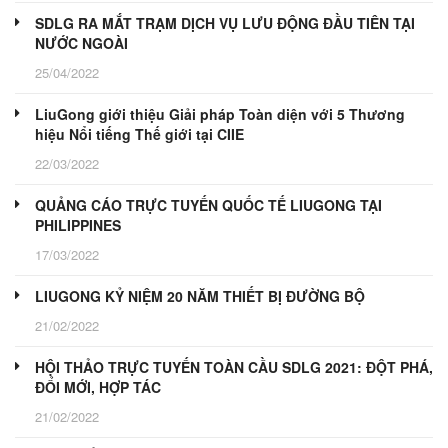
SDLG RA MẮT TRẠM DỊCH VỤ LƯU ĐỘNG ĐẦU TIÊN TẠI
NƯỚC NGOÀI
25/04/2022
LiuGong giới thiệu Giải pháp Toàn diện với 5 Thương
hiệu Nổi tiếng Thế giới tại CIIE
22/03/2022
QUẢNG CÁO TRỰC TUYẾN QUỐC TẾ LIUGONG TẠI
PHILIPPINES
17/03/2022
LIUGONG KỶ NIỆM 20 NĂM THIẾT BỊ ĐƯỜNG BỘ
21/02/2022
HỘI THẢO TRỰC TUYẾN TOÀN CẦU SDLG 2021: ĐỘT PHÁ,
ĐỔI MỚI, HỢP TÁC
21/02/2022