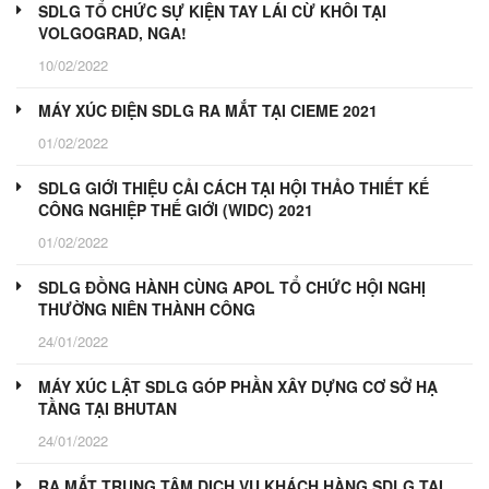
SDLG TỔ CHỨC SỰ KIỆN TAY LÁI CỪ KHÔI TẠI
VOLGOGRAD, NGA!
10/02/2022
MÁY XÚC ĐIỆN SDLG RA MẮT TẠI CIEME 2021
01/02/2022
SDLG GIỚI THIỆU CẢI CÁCH TẠI HỘI THẢO THIẾT KẾ
CÔNG NGHIỆP THẾ GIỚI (WIDC) 2021
01/02/2022
SDLG ĐỒNG HÀNH CÙNG APOL TỔ CHỨC HỘI NGHỊ
THƯỜNG NIÊN THÀNH CÔNG
24/01/2022
MÁY XÚC LẬT SDLG GÓP PHẦN XÂY DỰNG CƠ SỞ HẠ
TẦNG TẠI BHUTAN
24/01/2022
RA MẮT TRUNG TÂM DỊCH VỤ KHÁCH HÀNG SDLG TẠI