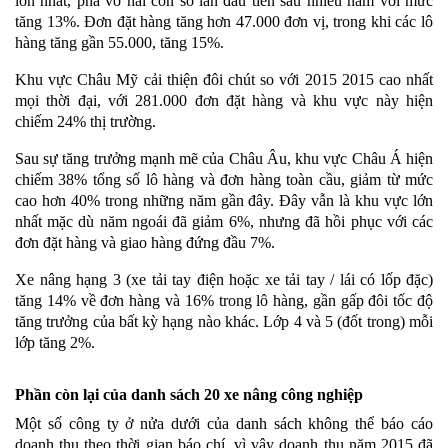
lớn nhất, phá vỡ hai con số lần đầu tiên sau nhiều năm với mức
tăng 13%. Đơn đặt hàng tăng hơn 47.000 đơn vị, trong khi các lô
hàng tăng gần 55.000, tăng 15%.
Khu vực Châu Mỹ cải thiện đôi chút so với 2015 2015 cao nhất
mọi thời đại, với 281.000 đơn đặt hàng và khu vực này hiện
chiếm 24% thị trường.
Sau sự tăng trưởng mạnh mẽ của Châu Âu, khu vực Châu Á hiện
chiếm 38% tổng số lô hàng và đơn hàng toàn cầu, giảm từ mức
cao hơn 40% trong những năm gần đây. Đây vẫn là khu vực lớn
nhất mặc dù năm ngoái đã giảm 6%, nhưng đã hồi phục với các
đơn đặt hàng và giao hàng đứng đầu 7%.
Xe nâng hạng 3 (xe tải tay điện hoặc xe tải tay / lái có lốp đặc)
tăng 14% về đơn hàng và 16% trong lô hàng, gần gấp đôi tốc độ
tăng trưởng của bất kỳ hạng nào khác. Lớp 4 và 5 (đốt trong) mỗi
lớp tăng 2%.
Phần còn lại của danh sách 20 xe nâng công nghiệp
Một số công ty ở nửa dưới của danh sách không thể báo cáo
doanh thu theo thời gian báo chí, vì vậy doanh thu năm 2015 đã