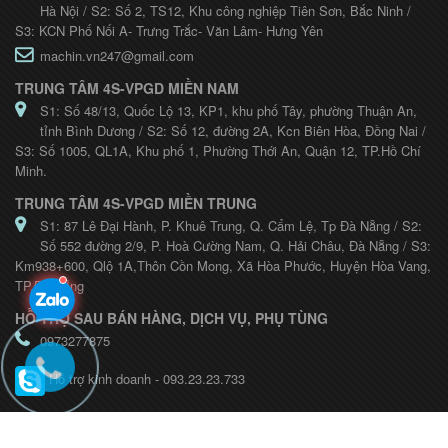
Hà Nội / S2: Số 2, TS12, Khu công nghiệp Tiên Sơn, Bắc Ninh /
S3: KCN Phố Nối A- Trưng Trắc- Văn Lâm- Hưng Yên
machin.vn247@gmail.com
TRUNG TÂM 4S-VPGD MIỀN NAM
S1: Số 48/13, Quốc Lộ 13, KP1, khu phố Tây, phường Thuận An,
tỉnh Bình Dương / S2: Số 12, đường 2A, Kcn Biên Hòa, Đồng Nai /
S3: Số 1005, QL1A, Khu phố 1, Phường Thới An, Quận 12, TP.Hồ Chí
Minh.
TRUNG TÂM 4S-VPGD MIỀN TRUNG
S1: 87 Lê Đại Hành, P. Khuê Trung, Q. Cẩm Lệ, Tp Đà Nẵng / S2:
Số 552 đường 2/9, P. Hoà Cường Nam, Q. Hải Châu, Đà Nẵng / S3:
Km938+600, Qlộ 1A,Thôn Cồn Mong, Xã Hòa Phước, Huyện Hòa Vang,
TP.Đà Nẵng
HỖ TRỢ SAU BÁN HÀNG, DỊCH VỤ, PHỤ TÙNG
0973277875
Hỗ trợ kinh doanh - 093.23.23.733