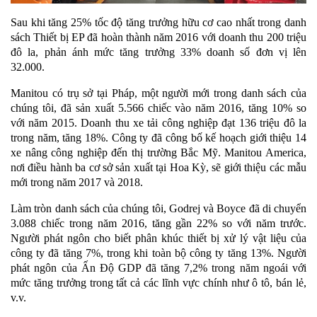
Sau khi tăng 25% tốc độ tăng trưởng hữu cơ cao nhất trong danh
sách Thiết bị EP đã hoàn thành năm 2016 với doanh thu 200 triệu
đô la, phản ánh mức tăng trưởng 33% doanh số đơn vị lên
32.000.
Manitou có trụ sở tại Pháp, một người mới trong danh sách của
chúng tôi, đã sản xuất 5.566 chiếc vào năm 2016, tăng 10% so
với năm 2015. Doanh thu xe tải công nghiệp đạt 136 triệu đô la
trong năm, tăng 18%. Công ty đã công bố kế hoạch giới thiệu 14
xe nâng công nghiệp đến thị trường Bắc Mỹ. Manitou America,
nơi điều hành ba cơ sở sản xuất tại Hoa Kỳ, sẽ giới thiệu các mẫu
mới trong năm 2017 và 2018.
Làm tròn danh sách của chúng tôi, Godrej và Boyce đã di chuyển
3.088 chiếc trong năm 2016, tăng gần 22% so với năm trước.
Người phát ngôn cho biết phân khúc thiết bị xử lý vật liệu của
công ty đã tăng 7%, trong khi toàn bộ công ty tăng 13%. Người
phát ngôn của Ấn Độ GDP đã tăng 7,2% trong năm ngoái với
mức tăng trưởng trong tất cả các lĩnh vực chính như ô tô, bán lẻ,
v.v.