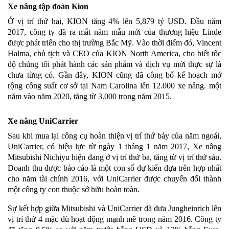
Xe nâng tập đoàn Kion
Ở vị trí thứ hai, KION tăng 4% lên 5,879 tỷ USD. Đầu năm
2017, công ty đã ra mắt năm mẫu mới của thương hiệu Linde
được phát triển cho thị trường Bắc Mỹ. Vào thời điểm đó, Vincent
Halma, chủ tịch và CEO của KION North America, cho biết tốc
độ chúng tôi phát hành các sản phẩm và dịch vụ mới thực sự là
chưa từng có. Gần đây, KION cũng đã công bố kế hoạch mở
rộng công suất cơ sở tại Nam Carolina lên 12.000 xe nâng. một
năm vào năm 2020, tăng từ 3.000 trong năm 2015.
Xe nâng UniCarrier
Sau khi mua lại công cụ hoàn thiện vị trí thứ bảy của năm ngoái,
UniCarrier, có hiệu lực từ ngày 1 tháng 1 năm 2017, Xe nâng
Mitsubishi Nichiyu hiện đang ở vị trí thứ ba, tăng từ vị trí thứ sáu.
Doanh thu được báo cáo là một con số dự kiến ​​dựa trên hợp nhất
cho năm tài chính 2016, với UniCarrier được chuyển đổi thành
một công ty con thuộc sở hữu hoàn toàn.
Sự kết hợp giữa Mitsubishi và UniCarrier đã đưa Jungheinrich lên
vị trí thứ 4 mặc dù hoạt động mạnh mẽ trong năm 2016. Công ty