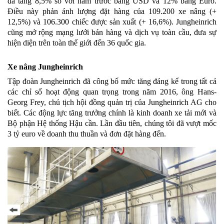
đã tăng 8,5% so với năm trước bằng USD và 12% bằng Euro.
Điều này phản ánh lượng đặt hàng của 109.200 xe nâng (+
12,5%) và 106.300 chiếc được sản xuất (+ 16,6%). Jungheinrich
cũng mở rộng mạng lưới bán hàng và dịch vụ toàn cầu, đưa sự
hiện diện trên toàn thế giới đến 36 quốc gia.
Xe nâng Jungheinrich
Tập đoàn Jungheinrich đã công bố mức tăng đáng kể trong tất cả
các chỉ số hoạt động quan trọng trong năm 2016, ông Hans-
Georg Frey, chủ tịch hội đồng quản trị của Jungheinrich AG cho
biết. Các động lực tăng trưởng chính là kinh doanh xe tải mới và
Bộ phận Hệ thống Hậu cần. Lần đầu tiên, chúng tôi đã vượt mốc
3 tỷ euro về doanh thu thuần và đơn đặt hàng đến.