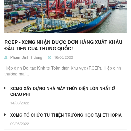
RCEP - XCMG NHẬN ĐƯỢC ĐƠN HÀNG XUẤT KHẨU
ĐẦU TIÊN CỦA TRUNG QUỐC!
Phạm Đình Trường
16/06/2022
Hiệp định Đối tác Kinh tế Toàn diện Khu vực (RCEP), Hiệp định
thương mại...
XCMG XÂY DỰNG NHÀ MÁY THỦY ĐIỆN LỚN NHẤT Ở
CHÂU PHI
14/06/2022
XCMG TỔ CHỨC TỪ THIỆN TRƯỜNG HỌC TẠI ETHIOPIA
09/06/2022