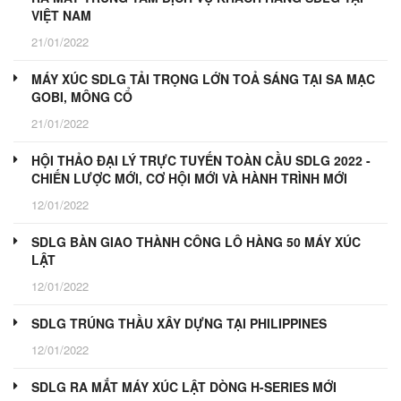
VIỆT NAM
21/01/2022
MÁY XÚC SDLG TẢI TRỌNG LỚN TOẢ SÁNG TẠI SA MẠC
GOBI, MÔNG CỔ
21/01/2022
HỘI THẢO ĐẠI LÝ TRỰC TUYẾN TOÀN CẦU SDLG 2022 -
CHIẾN LƯỢC MỚI, CƠ HỘI MỚI VÀ HÀNH TRÌNH MỚI
12/01/2022
SDLG BÀN GIAO THÀNH CÔNG LÔ HÀNG 50 MÁY XÚC
LẬT
12/01/2022
SDLG TRÚNG THẦU XÂY DỰNG TẠI PHILIPPINES
12/01/2022
SDLG RA MẮT MÁY XÚC LẬT DÒNG H-SERIES MỚI