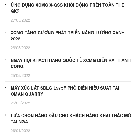
ỨNG DỤNG XCMG X-GSS KHỞI ĐỘNG TRÊN TOÀN THẾ
GIỚI
27/05/2022
XCMG TĂNG CƯỜNG PHÁT TRIỂN NĂNG LƯỢNG XANH
2022
26/05/2022
NGÀY HỘI KHÁCH HÀNG QUỐC TẾ XCMG DIỄN RA THÀNH
CÔNG.
25/05/2022
MÁY XÚC LẬT SDLG L975F PHÔ DIỄN HIỆU SUẤT TẠI
OMAN QUARRY
25/05/2022
LỰA CHỌN HÀNG ĐẦU CHO KHÁCH HÀNG KHAI THÁC MỎ
TẠI NGA
26/04/2022