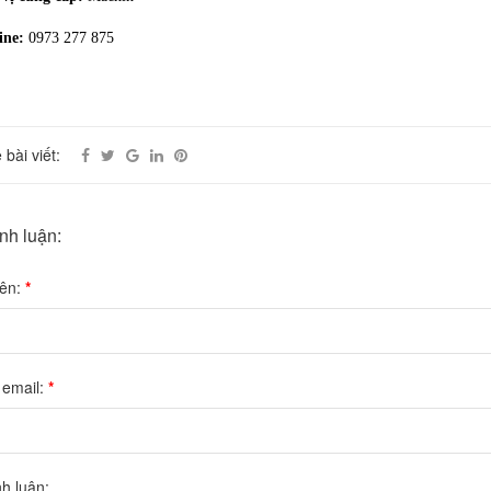
ine:
0973 277 875
 bài viết:
ình luận:
tên:
*
 email:
*
nh luận: