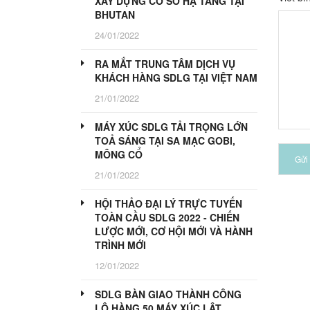
XÂY DỰNG CƠ SỞ HẠ TẦNG TẠI
BHUTAN
24/01/2022
RA MẮT TRUNG TÂM DỊCH VỤ
KHÁCH HÀNG SDLG TẠI VIỆT NAM
21/01/2022
MÁY XÚC SDLG TẢI TRỌNG LỚN
TOẢ SÁNG TẠI SA MẠC GOBI,
MÔNG CỔ
Gửi 
21/01/2022
HỘI THẢO ĐẠI LÝ TRỰC TUYẾN
TOÀN CẦU SDLG 2022 - CHIẾN
LƯỢC MỚI, CƠ HỘI MỚI VÀ HÀNH
TRÌNH MỚI
12/01/2022
SDLG BÀN GIAO THÀNH CÔNG
LÔ HÀNG 50 MÁY XÚC LẬT