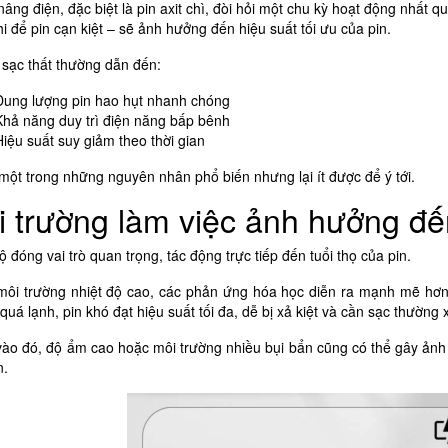
nâng điện, đặc biệt là pin axit chì, đòi hỏi một chu kỳ hoạt động nhất qu
i để pin cạn kiệt – sẽ ảnh hưởng đến hiệu suất tối ưu của pin.
 sạc thất thường dẫn đến:
Dung lượng pin hao hụt nhanh chóng
Khả năng duy trì điện năng bấp bênh
Hiệu suất suy giảm theo thời gian
một trong những nguyên nhân phổ biến nhưng lại ít được để ý tới.
 trường làm việc ảnh hưởng đế
ộ đóng vai trò quan trọng, tác động trực tiếp đến tuổi thọ của pin.
môi trường nhiệt độ cao, các phản ứng hóa học diễn ra mạnh mẽ hơn, 
quá lạnh, pin khó đạt hiệu suất tối đa, dễ bị xả kiệt và cần sạc thường
ào đó, độ ẩm cao hoặc môi trường nhiều bụi bẩn cũng có thể gây ảnh h
n.