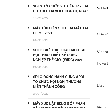
SDLG TỔ CHỨC SỰ KIỆN TAY LÁI
📞
Hotl
CỪ KHÔI TẠI VOLGOGRAD, NGA!
10/02/2022
MÁY XÚC ĐIỆN SDLG RA MẮT TẠI
CIEME 2021
Chia sẻ
01/02/2022
SDLG GIỚI THIỆU CẢI CÁCH TẠI
Viết b
HỘI THẢO THIẾT KẾ CÔNG
NGHIỆP THẾ GIỚI (WIDC) 2021
Họ và 
01/02/2022
SDLG ĐỒNG HÀNH CÙNG APOL
TỔ CHỨC HỘI NGHỊ THƯỜNG
Địa chỉ
NIÊN THÀNH CÔNG
24/01/2022
MÁY XÚC LẬT SDLG GÓP PHẦN
Viết bì