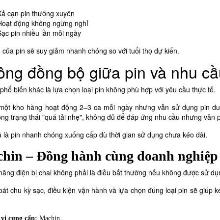
Xả cạn pin thường xuyên
Hoạt động không ngừng nghỉ
Sạc pin nhiều lần mỗi ngày
ọ của pin sẽ suy giảm nhanh chóng so với tuổi thọ dự kiến.
ông đồng bộ giữa pin và nhu c
 phổ biến khác là
lựa chọn loại pin không phù hợp với yêu cầu thực tế
.
 một kho hàng hoạt động 2–3 ca mỗi ngày nhưng vẫn sử dụng pin dung
ong trạng thái "quá tải nhẹ", không đủ để đáp ứng nhu cầu nhưng vẫn p
ả là pin nhanh chóng xuống cấp dù thời gian sử dụng chưa kéo dài.
hin
– Đồng hành cùng doanh nghiệp 
 nâng điện bị chai không phải là điều bất thường nếu không được sử d
át chu kỳ sạc, điều kiện vận hành và lựa chọn đúng loại pin sẽ giúp ké
vị cung cấp:
Machin