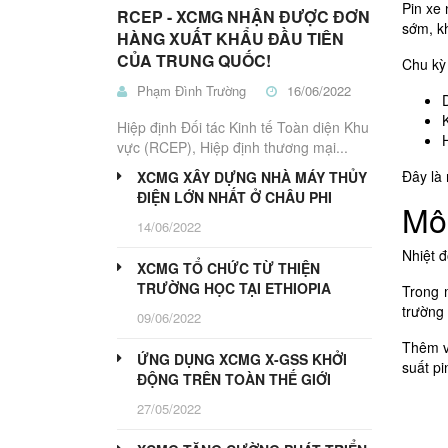
Nâng
THỦY
Pin xe 
Nâng
Nâng
Trucks
Nâng
Kéo
Bị
RCEP - XCMG NHẬN ĐƯỢC ĐƠN
LỰC
Điện
sớm, kh
Dầu
Pallet
Người
Điện
Nhà
HÀNG XUẤT KHẨU ĐẦU TIÊN
Kho
HT
CỦA TRUNG QUỐC!
Chu kỳ
ĐIỆN
MÁY
Phạm Đình Trường
16/06/2022
CÔNG
BÁNH
TRÌNH
PU
Hiệp định Đối tác Kinh tế Toàn diện Khu
PHANH
Xe
vực (RCEP), Hiệp định thương mại...
Xe
Máy
Thiết
Lu
Nâng
Kẹp,
Bị
HT
Đây là 
XCMG XÂY DỰNG NHÀ MÁY THỦY
LÁI
LiuGong
Máy
Công
ĐIỆN LỚN NHẤT Ở CHÂU PHI
Môi
Gắp
Trình
PIN
14/06/2022
Gỗ
LITHIUM-
ẮC
Nhiệt đ
PHỤ
QUY
XCMG TỔ CHỨC TỪ THIỆN
TÙNG
TRƯỜNG HỌC TẠI ETHIOPIA
Trong 
CHÍNH
ATTACHMENTS
HÃNG
trường 
09/06/2022
PT
PT
PT
PT
Thêm v
ỨNG DỤNG XCMG X-GSS KHỞI
Máy
Máy
Xe
Máy
suất pi
ĐỘNG TRÊN TOÀN THẾ GIỚI
Xúc
Xúc
Nâng
Công
Lật
Đào
Trình
27/05/2022