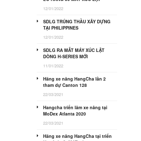
12/01/2022
SDLG TRÚNG THẦU XÂY DỰNG
TẠI PHILIPPINES
12/01/2022
SDLG RA MẮT MÁY XÚC LẬT
DÒNG H-SERIES MỚI
11/01/2022
Hãng xe nâng HangCha lần 2
tham dự Canton 128
22/03/2021
Hangcha triển lãm xe nâng tại
MoDex Atlanta 2020
22/03/2021
Hãng xe nâng HangCha tại triển