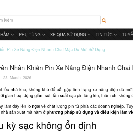
PHẨM
PHỤ TÙNG
XE QUA SỬ DỤNG
TIN TỨC
TUYỂ
iến Pin Xe Nâng Điện Nhanh Chai Mặc Dù Mới Sử Dụng
ên Nhân Khiến Pin Xe Nâng Điện Nhanh Chai
23, March, 2026
nhiều nhà kho, không khó để bắt gặp tình trạng
xe nâng điện
dù mới 
ời gian hoạt động giảm sút, tần suất sạc pin tăng lên, thậm chí không
y làm dấy lên lo ngại về chất lượng pin từ phía các doanh nghiệp. Tu
ừ nhà sản xuất mà nằm ở
phương pháp sử dụng và điều kiện làm vi
u kỳ sạc không ổn định