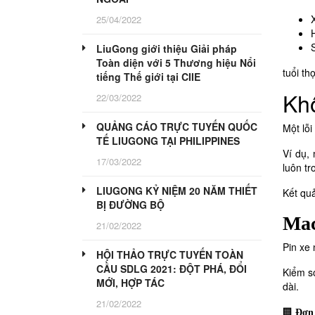
25/04/2022
LiuGong giới thiệu Giải pháp
Toàn diện với 5 Thương hiệu Nổi
tuổi th
tiếng Thế giới tại CIIE
Kh
22/03/2022
QUẢNG CÁO TRỰC TUYẾN QUỐC
Một lỗi
TẾ LIUGONG TẠI PHILIPPINES
Ví dụ,
17/03/2022
luôn tr
LIUGONG KỶ NIỆM 20 NĂM THIẾT
Kết qu
BỊ ĐƯỜNG BỘ
Mac
21/02/2022
Pin xe
HỘI THẢO TRỰC TUYẾN TOÀN
CẦU SDLG 2021: ĐỘT PHÁ, ĐỔI
Kiểm so
MỚI, HỢP TÁC
dài.
21/02/2022
🏢
Đơn 