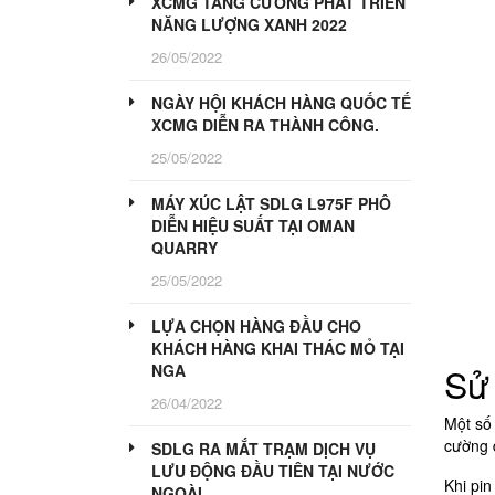
XCMG TĂNG CƯỜNG PHÁT TRIỂN
NĂNG LƯỢNG XANH 2022
26/05/2022
NGÀY HỘI KHÁCH HÀNG QUỐC TẾ
XCMG DIỄN RA THÀNH CÔNG.
25/05/2022
MÁY XÚC LẬT SDLG L975F PHÔ
DIỄN HIỆU SUẤT TẠI OMAN
QUARRY
25/05/2022
LỰA CHỌN HÀNG ĐẦU CHO
KHÁCH HÀNG KHAI THÁC MỎ TẠI
Sử 
NGA
26/04/2022
Một số
cường đ
SDLG RA MẮT TRẠM DỊCH VỤ
LƯU ĐỘNG ĐẦU TIÊN TẠI NƯỚC
Khi pin
NGOÀI