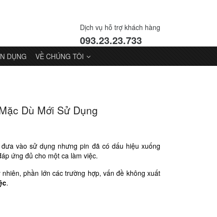
Dịch vụ hỗ trợ khách hàng
093.23.23.733
N DỤNG
VỀ CHÚNG TÔI
 Mặc Dù Mới Sử Dụng
đưa vào sử dụng nhưng pin đã có dấu hiệu xuống
 đáp ứng đủ cho một ca làm việc.
y nhiên, phần lớn các trường hợp, vấn đề không xuất
ệc
.