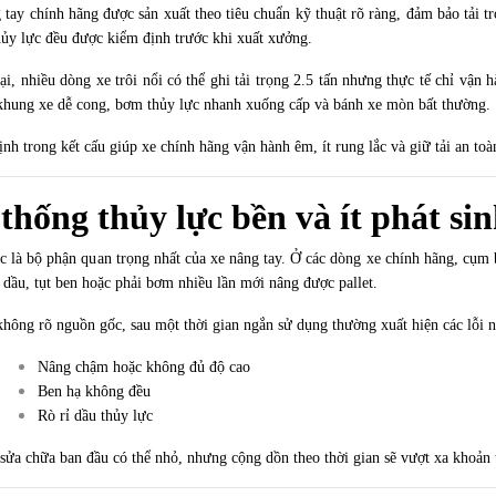
 tay chính hãng được sản xuất theo tiêu chuẩn kỹ thuật rõ ràng, đảm bảo tải 
hủy lực đều được kiểm định trước khi xuất xưởng.
ại, nhiều dòng xe trôi nổi có thể ghi tải trọng 2.5 tấn nhưng thực tế chỉ vận
khung xe dễ cong, bơm thủy lực nhanh xuống cấp và bánh xe mòn bất thường.
nh trong kết cấu giúp xe chính hãng vận hành êm, ít rung lắc và giữ tải an toà
thống thủy lực bền và ít phát sin
c là bộ phận quan trọng nhất của xe nâng tay. Ở các dòng xe chính hãng, cụm 
ò dầu, tụt ben hoặc phải bơm nhiều lần mới nâng được pallet.
không rõ nguồn gốc, sau một thời gian ngắn sử dụng thường xuất hiện các lỗi 
Nâng chậm hoặc không đủ độ cao
Ben hạ không đều
Rò rỉ dầu thủy lực
 sửa chữa ban đầu có thể nhỏ, nhưng cộng dồn theo thời gian sẽ vượt xa khoản t