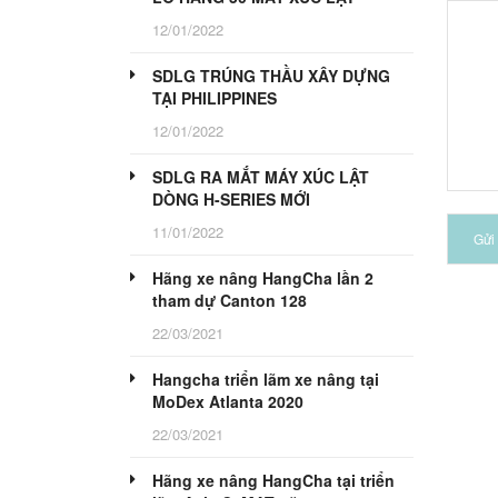
12/01/2022
SDLG TRÚNG THẦU XÂY DỰNG
TẠI PHILIPPINES
12/01/2022
SDLG RA MẮT MÁY XÚC LẬT
DÒNG H-SERIES MỚI
11/01/2022
Gửi 
Hãng xe nâng HangCha lần 2
tham dự Canton 128
22/03/2021
Hangcha triển lãm xe nâng tại
MoDex Atlanta 2020
22/03/2021
Hãng xe nâng HangCha tại triển