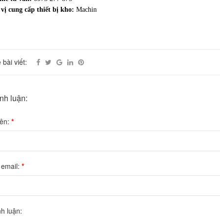
vị cung cấp thiết bị kho:
Machin
 bài viết:
ình luận:
tên:
*
 email:
*
nh luận: