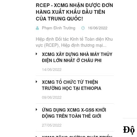
Nâng
THỦY
Nâng
Nâng
Trucks
Nâng
Kéo
Bị
RCEP - XCMG NHẬN ĐƯỢC ĐƠN
LỰC
Điện
Dầu
Pallet
Người
Điện
Nhà
HÀNG XUẤT KHẨU ĐẦU TIÊN
Kho
HT
CỦA TRUNG QUỐC!
ĐIỆN
MÁY
Phạm Đình Trường
16/06/2022
CÔNG
BÁNH
TRÌNH
PU
Hiệp định Đối tác Kinh tế Toàn diện Khu
PHANH
Xe
vực (RCEP), Hiệp định thương mại...
Xe
Máy
Thiết
Lu
Nâng
Kẹp,
Bị
HT
XCMG XÂY DỰNG NHÀ MÁY THỦY
LÁI
LiuGong
Máy
Công
ĐIỆN LỚN NHẤT Ở CHÂU PHI
Gắp
Trình
PIN
14/06/2022
Gỗ
LITHIUM-
ẮC
PHỤ
QUY
XCMG TỔ CHỨC TỪ THIỆN
TÙNG
TRƯỜNG HỌC TẠI ETHIOPIA
CHÍNH
ATTACHMENTS
HÃNG
09/06/2022
PT
PT
PT
PT
ỨNG DỤNG XCMG X-GSS KHỞI
Máy
Máy
Xe
Máy
ĐỘNG TRÊN TOÀN THẾ GIỚI
Xúc
Xúc
Nâng
Công
Lật
Đào
Trình
27/05/2022
Độ 