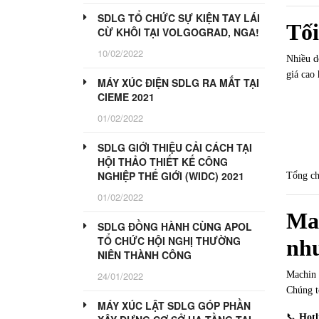
SDLG TỔ CHỨC SỰ KIỆN TAY LÁI
Tối
CỪ KHÔI TẠI VOLGOGRAD, NGA!
10/02/2022
Nhiều d
giá cao 
MÁY XÚC ĐIỆN SDLG RA MẮT TẠI
CIEME 2021
01/02/2022
SDLG GIỚI THIỆU CẢI CÁCH TẠI
HỘI THẢO THIẾT KẾ CÔNG
NGHIỆP THẾ GIỚI (WIDC) 2021
Tổng chi
01/02/2022
Ma
SDLG ĐỒNG HÀNH CÙNG APOL
TỔ CHỨC HỘI NGHỊ THƯỜNG
nh
NIÊN THÀNH CÔNG
Machin 
24/01/2022
Chúng t
MÁY XÚC LẬT SDLG GÓP PHẦN
📞
Hotl