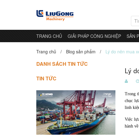
TRANG CHỦ
GIẢI PHÁP CÔNG NGHIỆP
SẢN 
Trang chủ
/
Blog sản phẩm
/
Lý do nên mua xe
DANH SÁCH TIN TỨC
Lý d
MÁY
CHASSIS
TIN TỨC
XÚC
KHUNG
GẦM
Xúc
Xúc
Xúc
Xúc
Xúc
LỐP
Trong t
Đào
Lật
Lật
Đào
Đào
chục lự
LiuGong
LỌC
LiuGong
Mini
Mini
Kobelco
linh kiệ
ĐỘNG
XE
CƠ
NÂNG
Việc lự
HÀNG
hành về
HỘP
SỐ
Xe
Xe
Xe
Reach
Xe
Xe
Thiết