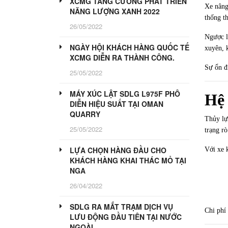
XCMG TĂNG CƯỜNG PHÁT TRIỂN
Xe nâng
NĂNG LƯỢNG XANH 2022
thống t
26/05/2022
Ngược l
NGÀY HỘI KHÁCH HÀNG QUỐC TẾ
xuyên, 
XCMG DIỄN RA THÀNH CÔNG.
Sự ổn đị
25/05/2022
MÁY XÚC LẬT SDLG L975F PHÔ
Hệ 
DIỄN HIỆU SUẤT TẠI OMAN
QUARRY
Thủy lự
25/05/2022
trạng r
LỰA CHỌN HÀNG ĐẦU CHO
Với xe 
KHÁCH HÀNG KHAI THÁC MỎ TẠI
NGA
26/04/2022
SDLG RA MẮT TRẠM DỊCH VỤ
Chi phí
LƯU ĐỘNG ĐẦU TIÊN TẠI NƯỚC
NGOÀI