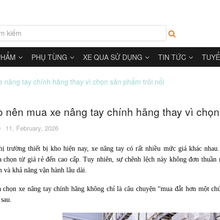
PHẨM
PHỤ TÙNG
XE QUA SỬ DỤNG
TIN TỨC
TUYỂ
 nâng tay chính hãng thay vì chọn sản phẩm trôi nổi
o nên mua xe nâng tay chính hãng thay vì chọn
11, February, 2026
hị trường thiết bị kho hiện nay, xe nâng tay có rất nhiều mức giá khác nhau
a chọn từ giá rẻ đến cao cấp. Tuy nhiên, sự chênh lệch này không đơn thuần
n và khả năng vận hành lâu dài.
a chọn xe nâng tay chính hãng không chỉ là câu chuyện “mua đắt hơn một chút
 sau.