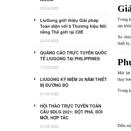
Giả
25/04/2022
Trong k
LiuGong giới thiệu Giải pháp
Toàn diện với 5 Thương hiệu Nổi
sàn khô
tiếng Thế giới tại CIIE
Xe chín
22/03/2022
thiết b
QUẢNG CÁO TRỰC TUYẾN QUỐC
TẾ LIUGONG TẠI PHILIPPINES
Phụ
17/03/2022
Một lợi
LIUGONG KỶ NIỆM 20 NĂM THIẾT
thay bơ
BỊ ĐƯỜNG BỘ
Trong kh
21/02/2022
HỘI THẢO TRỰC TUYẾN TOÀN
CẦU SDLG 2021: ĐỘT PHÁ, ĐỔI
MỚI, HỢP TÁC
Điều nà
21/02/2022