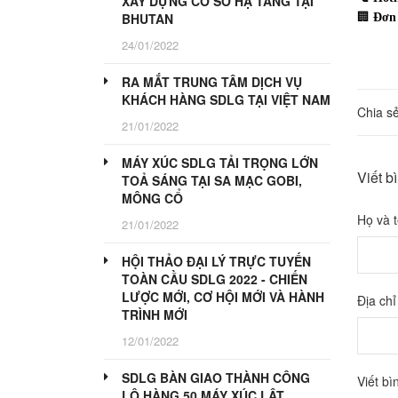
XÂY DỰNG CƠ SỞ HẠ TẦNG TẠI
BHUTAN
🏢
Đơn 
24/01/2022
RA MẮT TRUNG TÂM DỊCH VỤ
KHÁCH HÀNG SDLG TẠI VIỆT NAM
Chia sẻ
21/01/2022
MÁY XÚC SDLG TẢI TRỌNG LỚN
Viết b
TOẢ SÁNG TẠI SA MẠC GOBI,
MÔNG CỔ
Họ và 
21/01/2022
HỘI THẢO ĐẠI LÝ TRỰC TUYẾN
TOÀN CẦU SDLG 2022 - CHIẾN
LƯỢC MỚI, CƠ HỘI MỚI VÀ HÀNH
Địa chỉ
TRÌNH MỚI
12/01/2022
SDLG BÀN GIAO THÀNH CÔNG
Viết bì
LÔ HÀNG 50 MÁY XÚC LẬT