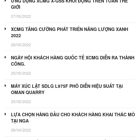
ỨNG DỤNG XCMG X-GSS KHỞI ĐỘNG TRÊN TOÀN THẾ
GIỚI
27/05/2022
XCMG TĂNG CƯỜNG PHÁT TRIỂN NĂNG LƯỢNG XANH
2022
26/05/2022
NGÀY HỘI KHÁCH HÀNG QUỐC TẾ XCMG DIỄN RA THÀNH
CÔNG.
25/05/2022
MÁY XÚC LẬT SDLG L975F PHÔ DIỄN HIỆU SUẤT TẠI
OMAN QUARRY
25/05/2022
LỰA CHỌN HÀNG ĐẦU CHO KHÁCH HÀNG KHAI THÁC MỎ
TẠI NGA
26/04/2022