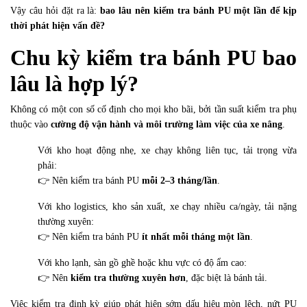
Vậy câu hỏi đặt ra là:
bao lâu nên kiểm tra bánh PU một lần để kịp
thời phát hiện vấn đề?
Chu kỳ kiểm tra bánh PU bao
lâu là hợp lý?
Không có một con số cố định cho mọi kho bãi, bởi tần suất kiểm tra phụ
thuộc vào
cường độ vận hành và môi trường làm việc của xe nâng
.
Với kho hoạt động nhẹ, xe chạy không liên tục, tải trọng vừa
phải:
👉 Nên kiểm tra bánh PU
mỗi 2–3 tháng/lần
.
Với kho logistics, kho sản xuất, xe chạy nhiều ca/ngày, tải nặng
thường xuyên:
👉 Nên kiểm tra bánh PU
ít nhất mỗi tháng một lần
.
Với kho lạnh, sàn gồ ghề hoặc khu vực có độ ẩm cao:
👉 Nên
kiểm tra thường xuyên hơn
, đặc biệt là bánh tải.
Việc kiểm tra định kỳ giúp phát hiện sớm dấu hiệu mòn lệch, nứt PU