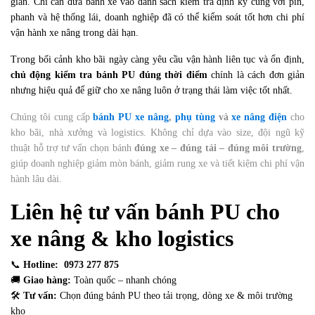
gian. Chỉ cần đưa bánh xe vào danh sách kiểm tra định kỳ cùng với pin,
phanh và hệ thống lái, doanh nghiệp đã có thể kiểm soát tốt hơn chi phí
vận hành xe nâng trong dài hạn.
Trong bối cảnh kho bãi ngày càng yêu cầu vận hành liên tục và ổn định,
chủ động kiểm tra bánh PU đúng thời điểm
chính là cách đơn giản
nhưng hiệu quả để giữ cho xe nâng luôn ở trạng thái làm việc tốt nhất.
Chúng tôi cung cấp
bánh PU xe nâng
,
phụ tùng
và
xe nâng điện
cho
kho bãi, nhà xưởng và logistics. Không chỉ dựa vào size, đội ngũ kỹ
thuật hỗ trợ tư vấn chọn bánh
đúng xe – đúng tải – đúng môi trường
,
giúp doanh nghiệp giảm mòn bánh, giảm rung xe và tiết kiệm chi phí vận
hành lâu dài.
Liên hệ tư vấn bánh PU cho
xe nâng & kho logistics
📞
Hotline:
0973 277 875
🚚
Giao hàng:
Toàn quốc – nhanh chóng
🛠
Tư vấn:
Chọn đúng bánh PU theo tải trọng, dòng xe & môi trường
kho