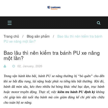
☰
Trang chủ
/
Blog sản phẩm
/
Bao lâu thì nên kiểm tra bánh
PU xe nâng một lần?
Bao lâu thì nên kiểm tra bánh PU xe nâng
một lần?
02, January, 2026
Trong vận hành kho bãi, bánh PU xe nâng thường bị “bỏ quên” cho đến
khi xe bắt đầu rung, lái nặng hoặc phát ra tiếng kêu bất thường. Khi đó,
bánh đã mòn sâu, kéo theo nhiều hư hỏng khác như bạc đạn, trục bánh
hoặc motor truyền động. Thực tế, việc
kiểm tra bánh PU định kỳ
không
chỉ giúp kéo dài tuổi thọ bánh mà còn giảm đáng kể chi phí sửa chữa
cho toàn bộ xe nâng.