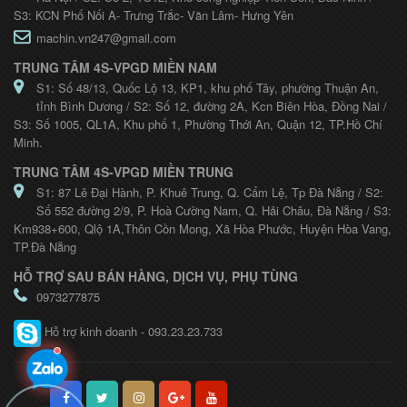
S3: KCN Phố Nối A- Trưng Trắc- Văn Lâm- Hưng Yên
machin.vn247@gmail.com
TRUNG TÂM 4S-VPGD MIỀN NAM
S1: Số 48/13, Quốc Lộ 13, KP1, khu phố Tây, phường Thuận An,
tỉnh Bình Dương / S2: Số 12, đường 2A, Kcn Biên Hòa, Đồng Nai /
S3: Số 1005, QL1A, Khu phố 1, Phường Thới An, Quận 12, TP.Hồ Chí
Minh.
TRUNG TÂM 4S-VPGD MIỀN TRUNG
S1: 87 Lê Đại Hành, P. Khuê Trung, Q. Cẩm Lệ, Tp Đà Nẵng / S2:
Số 552 đường 2/9, P. Hoà Cường Nam, Q. Hải Châu, Đà Nẵng / S3:
Km938+600, Qlộ 1A,Thôn Cồn Mong, Xã Hòa Phước, Huyện Hòa Vang,
TP.Đà Nẵng
HỖ TRỢ SAU BÁN HÀNG, DỊCH VỤ, PHỤ TÙNG
0973277875
Hỗ trợ kinh doanh - 093.23.23.733