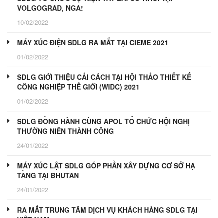
VOLGOGRAD, NGA!
10/02/2022
MÁY XÚC ĐIỆN SDLG RA MẮT TẠI CIEME 2021
01/02/2022
SDLG GIỚI THIỆU CẢI CÁCH TẠI HỘI THẢO THIẾT KẾ
CÔNG NGHIỆP THẾ GIỚI (WIDC) 2021
01/02/2022
SDLG ĐỒNG HÀNH CÙNG APOL TỔ CHỨC HỘI NGHỊ
THƯỜNG NIÊN THÀNH CÔNG
24/01/2022
MÁY XÚC LẬT SDLG GÓP PHẦN XÂY DỰNG CƠ SỞ HẠ
TẦNG TẠI BHUTAN
24/01/2022
RA MẮT TRUNG TÂM DỊCH VỤ KHÁCH HÀNG SDLG TẠI