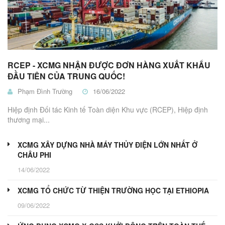
RCEP - XCMG NHẬN ĐƯỢC ĐƠN HÀNG XUẤT KHẨU
ĐẦU TIÊN CỦA TRUNG QUỐC!
Phạm Đình Trường
16/06/2022
Hiệp định Đối tác Kinh tế Toàn diện Khu vực (RCEP), Hiệp định
thương mại...
XCMG XÂY DỰNG NHÀ MÁY THỦY ĐIỆN LỚN NHẤT Ở
CHÂU PHI
14/06/2022
XCMG TỔ CHỨC TỪ THIỆN TRƯỜNG HỌC TẠI ETHIOPIA
09/06/2022