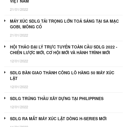
VIỆT NAM
21/01/2022
MÁY XÚC SDLG TẢI TRỌNG LỚN TOẢ SÁNG TẠI SA MẠC
GOBI, MÔNG CỔ
21/01/2022
HỘI THẢO ĐẠI LÝ TRỰC TUYẾN TOÀN CẦU SDLG 2022 -
CHIẾN LƯỢC MỚI, CƠ HỘI MỚI VÀ HÀNH TRÌNH MỚI
12/01/2022
SDLG BÀN GIAO THÀNH CÔNG LÔ HÀNG 50 MÁY XÚC
LẬT
12/01/2022
SDLG TRÚNG THẦU XÂY DỰNG TẠI PHILIPPINES
12/01/2022
SDLG RA MẮT MÁY XÚC LẬT DÒNG H-SERIES MỚI
11/01/2022