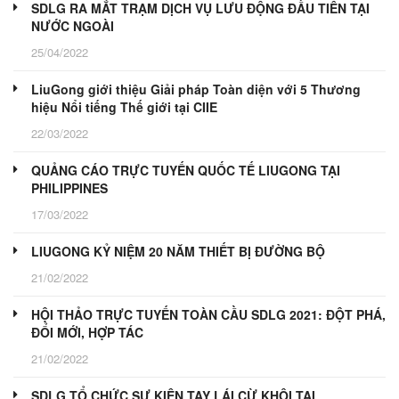
SDLG RA MẮT TRẠM DỊCH VỤ LƯU ĐỘNG ĐẦU TIÊN TẠI
NƯỚC NGOÀI
25/04/2022
LiuGong giới thiệu Giải pháp Toàn diện với 5 Thương
hiệu Nổi tiếng Thế giới tại CIIE
22/03/2022
QUẢNG CÁO TRỰC TUYẾN QUỐC TẾ LIUGONG TẠI
PHILIPPINES
17/03/2022
LIUGONG KỶ NIỆM 20 NĂM THIẾT BỊ ĐƯỜNG BỘ
21/02/2022
HỘI THẢO TRỰC TUYẾN TOÀN CẦU SDLG 2021: ĐỘT PHÁ,
ĐỔI MỚI, HỢP TÁC
21/02/2022
SDLG TỔ CHỨC SỰ KIỆN TAY LÁI CỪ KHÔI TẠI