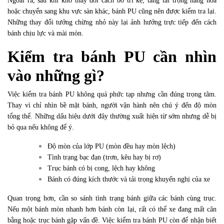
Ngoài ra, sau khi kho thay đổi cách bố trí kệ, tăng tải trọng hàng hóa
hoặc chuyển sang khu vực sàn khác, bánh PU cũng nên được kiểm tra lại.
Những thay đổi tưởng chừng nhỏ này lại ảnh hưởng trực tiếp đến cách
bánh chịu lực và mài mòn.
Kiểm tra bánh PU cần nhìn
vào những gì?
Việc kiểm tra bánh PU không quá phức tạp nhưng cần đúng trọng tâm.
Thay vì chỉ nhìn bề mặt bánh, người vận hành nên chú ý đến độ mòn
tổng thể. Những dấu hiệu dưới đây thường xuất hiện từ sớm nhưng dễ bị
bỏ qua nếu không để ý.
Độ mòn của lớp PU (mòn đều hay mòn lệch)
Tình trạng bạc đạn (trơn, kêu hay bị rơ)
Trục bánh có bị cong, lệch hay không
Bánh có đúng kích thước và tải trọng khuyến nghị của xe
Quan trọng hơn, cần so sánh tình trạng bánh giữa các bánh cùng trục.
Nếu một bánh mòn nhanh hơn bánh còn lại, rất có thể xe đang mất cân
bằng hoặc trục bánh gặp vấn đề. Việc kiểm tra bánh PU còn để nhận biết