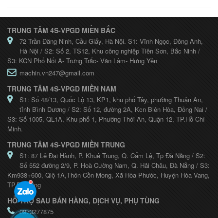
TRUNG TÂM 4S-VPGD MIỀN BẮC
72 Trần Đăng Ninh, Cầu Giấy, Hà Nội. S1: Vĩnh Ngọc, Đông Anh,
Hà Nội / S2: Số 2, TS12, Khu công nghiệp Tiên Sơn, Bắc Ninh /
S3: KCN Phố Nối A- Trưng Trắc- Văn Lâm- Hưng Yên
machin.vn247@gmail.com
TRUNG TÂM 4S-VPGD MIỀN NAM
S1: Số 48/13, Quốc Lộ 13, KP1, khu phố Tây, phường Thuận An,
tỉnh Bình Dương / S2: Số 12, đường 2A, Kcn Biên Hòa, Đồng Nai /
S3: Số 1005, QL1A, Khu phố 1, Phường Thới An, Quận 12, TP.Hồ Chí
Minh.
TRUNG TÂM 4S-VPGD MIỀN TRUNG
S1: 87 Lê Đại Hành, P. Khuê Trung, Q. Cẩm Lệ, Tp Đà Nẵng / S2:
Số 552 đường 2/9, P. Hoà Cường Nam, Q. Hải Châu, Đà Nẵng / S3:
Km938+600, Qlộ 1A,Thôn Cồn Mong, Xã Hòa Phước, Huyện Hòa Vang,
TP.Đà Nẵng
HỖ TRỢ SAU BÁN HÀNG, DỊCH VỤ, PHỤ TÙNG
0973277875