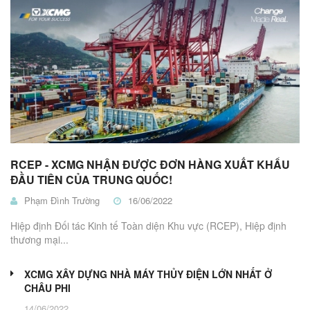
RCEP - XCMG NHẬN ĐƯỢC ĐƠN HÀNG XUẤT KHẨU
ĐẦU TIÊN CỦA TRUNG QUỐC!
Phạm Đình Trường
16/06/2022
Hiệp định Đối tác Kinh tế Toàn diện Khu vực (RCEP), Hiệp định
thương mại...
XCMG XÂY DỰNG NHÀ MÁY THỦY ĐIỆN LỚN NHẤT Ở
CHÂU PHI
14/06/2022