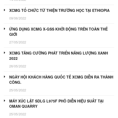
XCMG TỔ CHỨC TỪ THIỆN TRƯỜNG HỌC TẠI ETHIOPIA
09/06/2022
ỨNG DỤNG XCMG X-GSS KHỞI ĐỘNG TRÊN TOÀN THẾ
GIỚI
27/05/2022
XCMG TĂNG CƯỜNG PHÁT TRIỂN NĂNG LƯỢNG XANH
2022
26/05/2022
NGÀY HỘI KHÁCH HÀNG QUỐC TẾ XCMG DIỄN RA THÀNH
CÔNG.
25/05/2022
MÁY XÚC LẬT SDLG L975F PHÔ DIỄN HIỆU SUẤT TẠI
OMAN QUARRY
25/05/2022