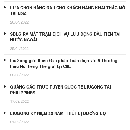
LỰA CHỌN HÀNG ĐẦU CHO KHÁCH HÀNG KHAI THÁC MỎ
TẠI NGA
26/04/2022
SDLG RA MẮT TRẠM DỊCH VỤ LƯU ĐỘNG ĐẦU TIÊN TẠI
NƯỚC NGOÀI
25/04/2022
LiuGong giới thiệu Giải pháp Toàn diện với 5 Thương
hiệu Nổi tiếng Thế giới tại CIIE
22/03/2022
QUẢNG CÁO TRỰC TUYẾN QUỐC TẾ LIUGONG TẠI
PHILIPPINES
17/03/2022
LIUGONG KỶ NIỆM 20 NĂM THIẾT BỊ ĐƯỜNG BỘ
21/02/2022