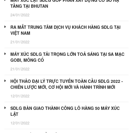
MÁY XÚC LẬT SDLG GÓP PHẦN XÂY DỰNG CƠ SỞ HẠ
TẦNG TẠI BHUTAN
24/01/2022
RA MẮT TRUNG TÂM DỊCH VỤ KHÁCH HÀNG SDLG TẠI
VIỆT NAM
21/01/2022
MÁY XÚC SDLG TẢI TRỌNG LỚN TOẢ SÁNG TẠI SA MẠC
GOBI, MÔNG CỔ
21/01/2022
HỘI THẢO ĐẠI LÝ TRỰC TUYẾN TOÀN CẦU SDLG 2022 -
CHIẾN LƯỢC MỚI, CƠ HỘI MỚI VÀ HÀNH TRÌNH MỚI
12/01/2022
SDLG BÀN GIAO THÀNH CÔNG LÔ HÀNG 50 MÁY XÚC
LẬT
12/01/2022