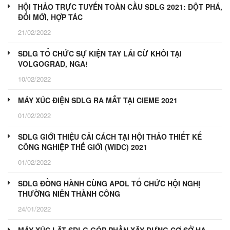
HỘI THẢO TRỰC TUYẾN TOÀN CẦU SDLG 2021: ĐỘT PHÁ,
ĐỔI MỚI, HỢP TÁC
21/02/2022
SDLG TỔ CHỨC SỰ KIỆN TAY LÁI CỪ KHÔI TẠI
VOLGOGRAD, NGA!
10/02/2022
MÁY XÚC ĐIỆN SDLG RA MẮT TẠI CIEME 2021
01/02/2022
SDLG GIỚI THIỆU CẢI CÁCH TẠI HỘI THẢO THIẾT KẾ
CÔNG NGHIỆP THẾ GIỚI (WIDC) 2021
01/02/2022
SDLG ĐỒNG HÀNH CÙNG APOL TỔ CHỨC HỘI NGHỊ
THƯỜNG NIÊN THÀNH CÔNG
24/01/2022