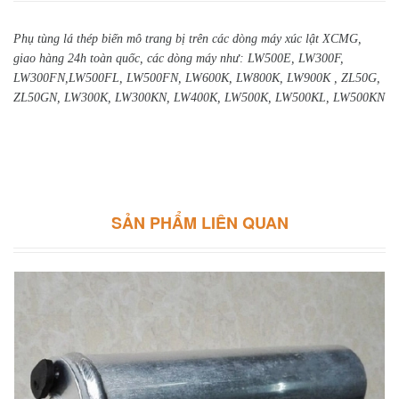
Phụ tùng lá thép biến mô trang bị trên các dòng máy xúc lật XCMG,
giao hàng 24h toàn quốc, các dòng máy như:
LW500E, LW300F,
LW300FN,LW500FL, LW500FN, LW600K, LW800K, LW900K , ZL50G,
ZL50GN, LW300K, LW300KN, LW400K, LW500K, LW500KL, LW500KN
SẢN PHẨM LIÊN QUAN