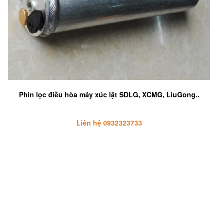
Phin lọc điều hòa máy xúc lật SDLG, XCMG, LiuGong..
Liên hệ 0932323733