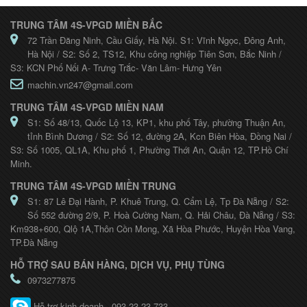
TRUNG TÂM 4S-VPGD MIỀN BẮC
72 Trần Đăng Ninh, Cầu Giấy, Hà Nội. S1: Vĩnh Ngọc, Đông Anh,
Hà Nội / S2: Số 2, TS12, Khu công nghiệp Tiên Sơn, Bắc Ninh /
S3: KCN Phố Nối A- Trưng Trắc- Văn Lâm- Hưng Yên
machin.vn247@gmail.com
TRUNG TÂM 4S-VPGD MIỀN NAM
S1: Số 48/13, Quốc Lộ 13, KP1, khu phố Tây, phường Thuận An,
tỉnh Bình Dương / S2: Số 12, đường 2A, Kcn Biên Hòa, Đồng Nai /
S3: Số 1005, QL1A, Khu phố 1, Phường Thới An, Quận 12, TP.Hồ Chí
Minh.
TRUNG TÂM 4S-VPGD MIỀN TRUNG
S1: 87 Lê Đại Hành, P. Khuê Trung, Q. Cẩm Lệ, Tp Đà Nẵng / S2:
Số 552 đường 2/9, P. Hoà Cường Nam, Q. Hải Châu, Đà Nẵng / S3:
Km938+600, Qlộ 1A,Thôn Cồn Mong, Xã Hòa Phước, Huyện Hòa Vang,
TP.Đà Nẵng
HỖ TRỢ SAU BÁN HÀNG, DỊCH VỤ, PHỤ TÙNG
0973277875
Hỗ trợ kinh doanh - 093.23.23.733