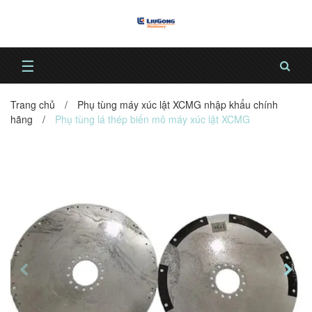
☰
Trang chủ
/
Phụ tùng máy xúc lật XCMG nhập khẩu chính
hãng
/
Phụ tùng lá thép biến mô máy xúc lật XCMG