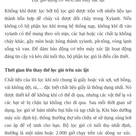
Không khí được lọc bởi bộ lọc gió được trộn với nhiên liệu tạo
thành hỗn hợp dễ cháy và được đốt cháy trong Xylanh. Nếu
không có bộ phận lọc khí trong hệ thống nạp, không khí đi vào
xylanh có thể mang theo sỏi mịn, các hạt hoặc các chất lạ không
cháy khác, gây mòn hoặc hỏng thành xylanh, pít-tông, vòng lạnh
sống và van. Để đảm bảo động cơ trên máy xúc lật hoạt động
đáng tin cậy và kéo dài tuổi thọ, bộ phận lọc gió là điều cần thiết.
Thời gian lên thay thế lọc gió trên xúc lật
Chất liệu của lõi lọc khí nói chung là giấy hoặc vải sợi, sợi bông,
vải không dệt, nỉ,… đặc biệt chất liệu giấy là thông dụng nhất. Nó
được thiết kế để không khí có thể đi qua, nhưng các vật thể lạ và
các hạt sẽ bị chặn lại không cho đi qua. Sau mỗi thời gian sử
dụng, lọc gió sẽ bám nhiều bụi bẩn và tạp chất lạ. Khi bảo dưỡng
máy xúc định kỳ, thông thường thợ sửa chữa sẽ sử dụng súng hơi
cao áp để vệ sinh cho bạn. Bộ lọc gió có tuổi thọ nhất định,
thường là một năm hoặc 2.000 giờ chạy trên các dòng xe xúc.