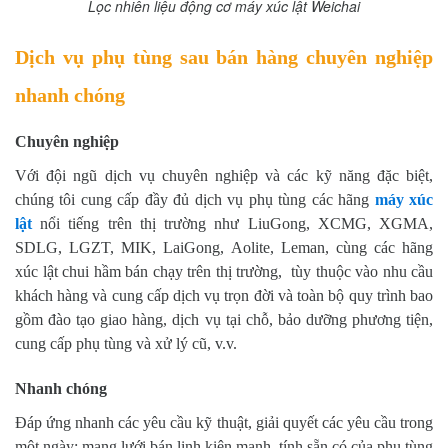
Lọc nhiên liệu động cơ máy xúc lật Weichai
Dịch vụ phụ tùng sau bán hàng chuyên nghiệp
nhanh chóng
Chuyên nghiệp
Với đội ngũ dịch vụ chuyên nghiệp và các kỹ năng đặc biệt,
chúng tôi cung cấp đầy đủ dịch vụ phụ tùng các hãng
máy xúc
lật
nổi tiếng trên thị trường như LiuGong, XCMG, XGMA,
SDLG, LGZT, MIK, LaiGong, Aolite, Leman, cùng các hãng
xúc lật chui hầm bán chạy trên thị trường, tùy thuộc vào nhu cầu
khách hàng và cung cấp dịch vụ trọn đời và toàn bộ quy trình bao
gồm đào tạo giao hàng, dịch vụ tại chỗ, bảo dưỡng phương tiện,
cung cấp phụ tùng và xử lý cũ, v.v.
Nhanh chóng
Đáp ứng nhanh các yêu cầu kỹ thuật, giải quyết các yêu cầu trong
một ngày; mạng lưới bán linh kiện mạnh, tính sẵn có của phụ tùng