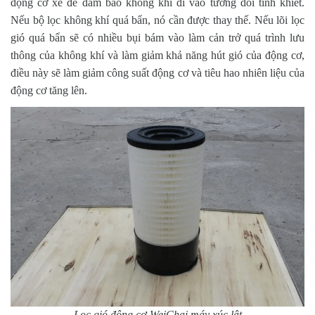
động cơ xe để đảm bảo không khí đi vào tương đối tinh khiết.
Nếu bộ lọc không khí quá bẩn, nó cần được thay thế. Nếu lõi lọc
gió quá bẩn sẽ có nhiều bụi bám vào làm cản trở quá trình lưu
thông của không khí và làm giảm khả năng hút gió của động cơ,
điều này sẽ làm giảm công suất động cơ và tiêu hao nhiên liệu của
động cơ tăng lên.
Lọc gió động cơ WeiChai máy xúc lật