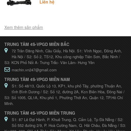
Liên hệ
Xem thêm sản phẩm
TRUNG TÂM 4S-VPGD MIỀN BẮC
72 Trần Đăng Ninh, Cầu Giấy, Hà Nội. S1: Vĩnh Ngọc, Đông Anh,
Hà Nội / S2: Số 2, TS12, Khu công nghiệp Tiên Sơn, Bắc Ninh /
S3: KCN Phố Nối A- Trưng Trắc- Văn Lâm- Hưng Yên
machin.vn247@gmail.com
TRUNG TÂM 4S-VPGD MIỀN NAM
S1: Số 48/13, Quốc Lộ 13, KP1, khu phố Tây, phường Thuận An,
tỉnh Bình Dương / S2: Số 12, đường 2A, Kcn Biên Hòa, Đồng Nai /
S3: Số 1005, QL1A, Khu phố 1, Phường Thới An, Quận 12, TP.Hồ Chí
Minh.
TRUNG TÂM 4S-VPGD MIỀN TRUNG
S1: 87 Lê Đại Hành, P. Khuê Trung, Q. Cẩm Lệ, Tp Đà Nẵng / S2:
Số 552 đường 2/9, P. Hoà Cường Nam, Q. Hải Châu, Đà Nẵng / S3: