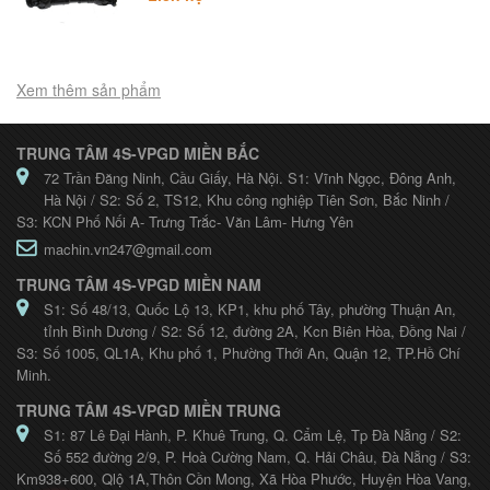
Xem thêm sản phẩm
TRUNG TÂM 4S-VPGD MIỀN BẮC
72 Trần Đăng Ninh, Cầu Giấy, Hà Nội. S1: Vĩnh Ngọc, Đông Anh,
Hà Nội / S2: Số 2, TS12, Khu công nghiệp Tiên Sơn, Bắc Ninh /
S3: KCN Phố Nối A- Trưng Trắc- Văn Lâm- Hưng Yên
machin.vn247@gmail.com
TRUNG TÂM 4S-VPGD MIỀN NAM
S1: Số 48/13, Quốc Lộ 13, KP1, khu phố Tây, phường Thuận An,
tỉnh Bình Dương / S2: Số 12, đường 2A, Kcn Biên Hòa, Đồng Nai /
S3: Số 1005, QL1A, Khu phố 1, Phường Thới An, Quận 12, TP.Hồ Chí
Minh.
TRUNG TÂM 4S-VPGD MIỀN TRUNG
S1: 87 Lê Đại Hành, P. Khuê Trung, Q. Cẩm Lệ, Tp Đà Nẵng / S2:
Số 552 đường 2/9, P. Hoà Cường Nam, Q. Hải Châu, Đà Nẵng / S3:
Km938+600, Qlộ 1A,Thôn Cồn Mong, Xã Hòa Phước, Huyện Hòa Vang,