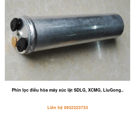
Phin lọc điều hòa máy xúc lật SDLG, XCMG, LiuGong..
Liên hệ 0932323733