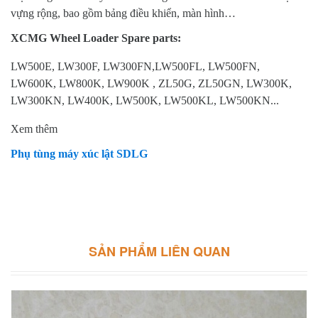
vựng rộng, bao gồm bảng điều khiển, màn hình…
XCMG Wheel Loader Spare parts:
LW500E, LW300F, LW300FN,LW500FL, LW500FN,
LW600K, LW800K, LW900K , ZL50G, ZL50GN, LW300K,
LW300KN, LW400K, LW500K, LW500KL, LW500KN...
Xem thêm
Phụ tùng máy xúc lật SDLG
SẢN PHẨM LIÊN QUAN