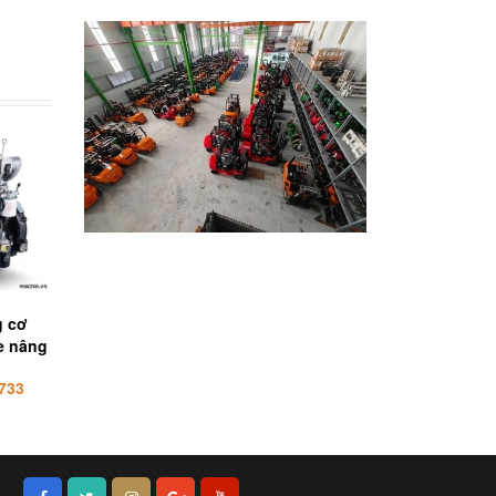
g cơ
Tổng thành động cơ xe
Trục khuỷu trục cơ 
e nâng
nâng, hãng XinChai
nâng động cơ XinCh
C490BPG
A490BPG C490BPG
733
Liên hệ 0932323733
Liên hệ 093232373