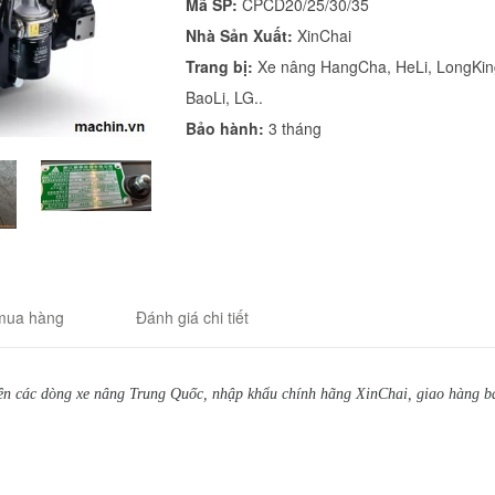
Mã SP:
CPCD20/25/30/35
Nhà Sản Xuất:
XinChai
Trang bị:
Xe nâng HangCha, HeLi, LongKin
BaoLi, LG..
Bảo hành:
3 tháng
mua hàng
Đánh giá chi tiết
ên các dòng xe nâng Trung Quốc, nhập khẩu chính hãng XinChai, giao hàng b