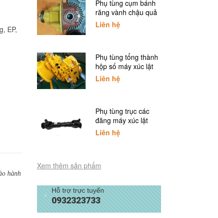
Phụ tùng cụm bánh
răng vành chậu quả
dứa xúc lật SDLG
Liên hệ
g, EP,
Phụ tùng tổng thành
hộp số máy xúc lật
SDLG
Liên hệ
Phụ tùng trục các
đăng máy xúc lật
SDLG
Liên hệ
Xem thêm sản phẩm
ảo hành
Hỗ trợ trực tuyến
0932323733