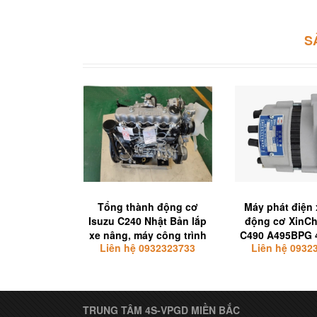
S
Tổng thành động cơ
Máy phát điện
Isuzu C240 Nhật Bản lắp
động cơ XinCh
xe nâng, máy công trình
C490 A495BPG 
Liên hệ 0932323733
Liên hệ 0932
TRUNG TÂM 4S-VPGD MIỀN BẮC