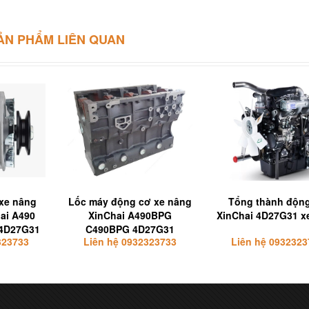
ẢN PHẨM LIÊN QUAN
 xe nâng
Lốc máy động cơ xe nâng
Tổng thành độn
ai A490
XinChai A490BPG
XinChai 4D27G31 x
4D27G31
C490BPG 4D27G31
323733
Liên hệ 0932323733
Liên hệ 0932323