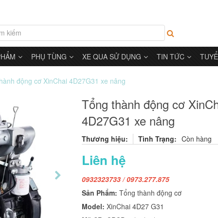
PHẨM
PHỤ TÙNG
XE QUA SỬ DỤNG
TIN TỨC
TUYỂ
hành động cơ XinChai 4D27G31 xe nâng
Tổng thành động cơ XinCh
4D27G31 xe nâng
Thương hiệu:
Tình Trạng:
Còn hàng
Liên hệ
0932323733 / 0973.277.875
Sản Phẩm:
Tổng thành động cơ
Model:
XinChai 4D27 G31