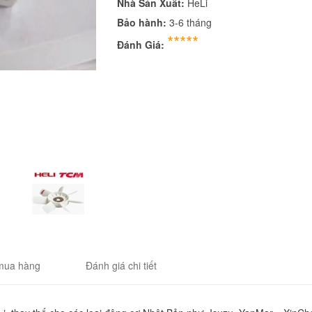
Nhà Sản Xuất:
HeLi
Bảo hành:
3-6 tháng
*****
Đánh Giá:
mua hàng
Đánh giá chi tiết