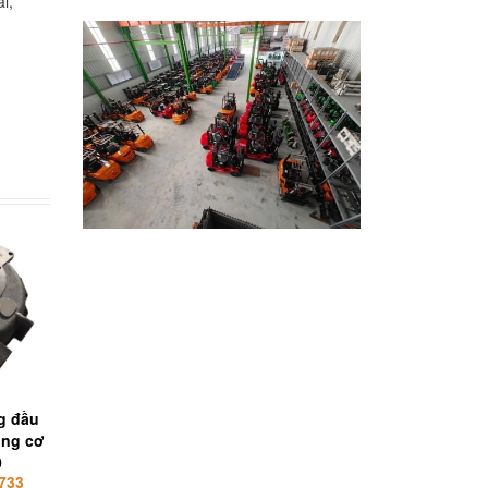
i,
g đầu
Van đi số (van điện từ) xe
Trục ắc phi dê, bạc ố
ộng cơ
nâng HeLi Solenoid Valve
vòng bi xe nâng HeL
0
733
Liên hệ 0932323733
Liên hệ 093232373