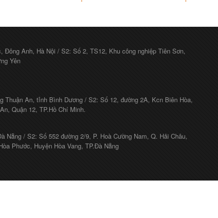
c, Đông Anh, Hà Nội / S2: Số 2, TS12, Khu công nghiệp Tiên Sơn,
ưng Yên
g Thuận An, tỉnh Bình Dương / S2: Số 12, đường 2A, Kcn Biên Hòa,
 An, Quận 12, TP.Hồ Chí Minh.
Đà Nẵng / S2: Số 552 đường 2/9, P. Hoà Cường Nam, Q. Hải Châu,
Hòa Phước, Huyện Hòa Vang, TP.Đà Nẵng