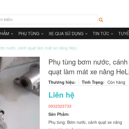
PHẨM
PHỤ TÙNG
XE QUA SỬ DỤNG
TIN TỨC
TUYỂ
ơm nước, cánh quạt làm mát xe nâng HeLi
Phụ tùng bơm nước, cánh
quạt làm mát xe nâng HeL
Thương hiệu:
Tình Trạng:
Còn hàng
Liên hệ
0932323733
Sản Phẩm:
Phụ tùng: Bơm nước, cánh quạt xe nâng