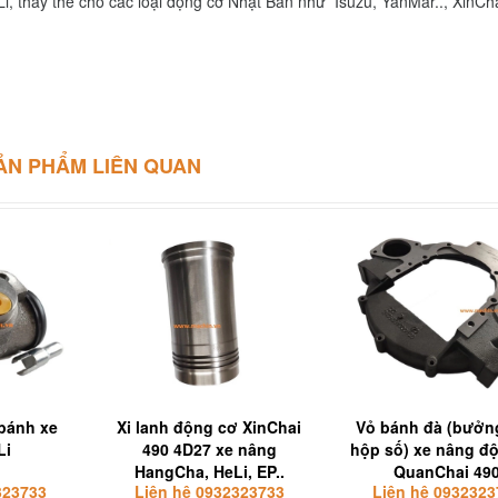
, thay thế cho các loại động cơ Nhật Bản như Isuzu, YanMar.., XinCha
ẢN PHẨM LIÊN QUAN
 bánh xe
Xi lanh động cơ XinChai
Vỏ bánh đà (bưởn
Li
490 4D27 xe nâng
hộp số) xe nâng đ
HangCha, HeLi, EP..
QuanChai 49
323733
Liên hệ 0932323733
Liên hệ 0932323