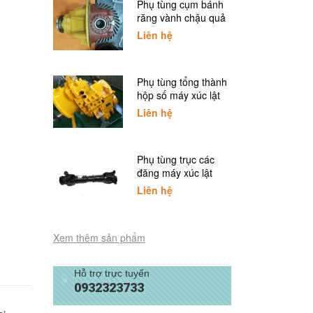
Phụ tùng cụm bánh
răng vành chậu quả
dứa xúc lật SDLG
Liên hệ
Phụ tùng tổng thành
hộp số máy xúc lật
SDLG
Liên hệ
Phụ tùng trục các
đăng máy xúc lật
SDLG
Liên hệ
Xem thêm sản phẩm
Hỗ trợ trực tuyến
0932323733