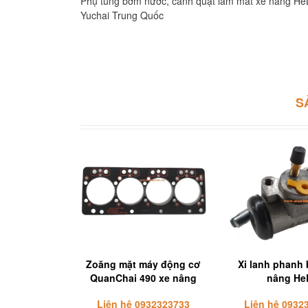
Phụ tùng bơm nước, cánh quạt làm mát xe nâng HeLi
Yuchai Trung Quốc
S
Zoăng mặt máy động cơ
Xi lanh phanh
QuanChai 490 xe nâng
nâng He
Liên hệ 0932323733
Liên hệ 0932