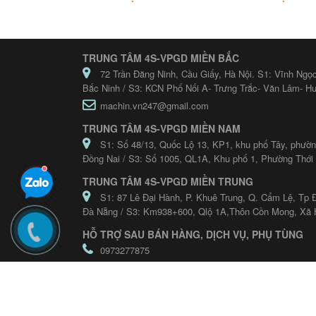
TRUNG TÂM 4S-VPGD MIỀN BẮC
72 Trần Đăng Ninh, Cầu Giấy, Hà Nội. S1: Vĩnh Ngọ
Bắc Ninh / S3: KCN Phố Nối A- Trưng Trắc- Văn Lâm- H
machin.vn247@gmail.com
TRUNG TÂM 4S-VPGD MIỀN NAM
S1: Số 48/13, Quốc Lộ 13, KP1, khu phố Tây, phườn
Đồng Nai / S3: Số 1005, QL1A, Khu phố 1, Phường Thới
TRUNG TÂM 4S-VPGD MIỀN TRUNG
S1: 87 Lê Đại Hành, P. Khuê Trung, Q. Cẩm Lệ, Tp 
Đà Nẵng / S3: Km938+600, Qlộ 1A,Thôn Cồn Mong, Xã 
HỖ TRỢ SAU BÁN HÀNG, DỊCH VỤ, PHỤ TÙNG
0973277875
Hỗ trợ kinh doanh - 093.23.23.733