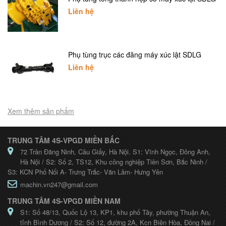
Liên hệ
Phụ tùng trục các đăng máy xúc lật SDLG
Liên hệ
Xem thêm sản phẩm
TRUNG TÂM 4S-VPGD MIỀN BẮC
72 Trần Đăng Ninh, Cầu Giấy, Hà Nội. S1: Vĩnh Ngọc, Đông Anh,
Hà Nội / S2: Số 2, TS12, Khu công nghiệp Tiên Sơn, Bắc Ninh /
S3: KCN Phố Nối A- Trưng Trắc- Văn Lâm- Hưng Yên
machin.vn247@gmail.com
TRUNG TÂM 4S-VPGD MIỀN NAM
S1: Số 48/13, Quốc Lộ 13, KP1, khu phố Tây, phường Thuận An,
tỉnh Bình Dương / S2: Số 12, đường 2A, Kcn Biên Hòa, Đồng Nai /