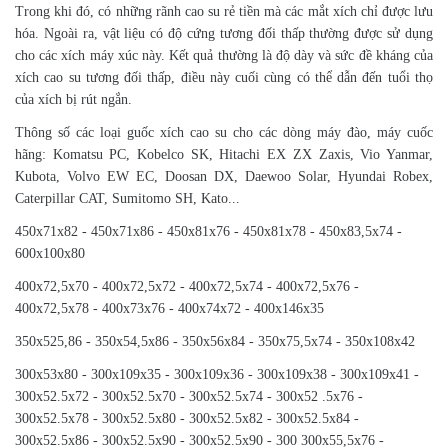
Trong khi đó, có những rãnh cao su rẻ tiền mà các mắt xích chỉ được lưu
hóa. Ngoài ra, vật liệu có độ cứng tương đối thấp thường được sử dụng
cho các xích máy xúc này. Kết quả thường là độ dày và sức đề kháng của
xích cao su tương đối thấp, điều này cuối cùng có thể dẫn đến tuổi thọ
của xích bị rút ngắn.
Thông số các loại guốc xích cao su cho các dòng máy đào, máy cuốc
hãng: Komatsu PC, Kobelco SK, Hitachi EX ZX Zaxis, Vio Yanmar,
Kubota, Volvo EW EC, Doosan DX, Daewoo Solar, Hyundai Robex,
Caterpillar CAT, Sumitomo SH, Kato...
450x71x82 - 450x71x86 - 450x81x76 - 450x81x78 - 450x83,5x74 -
600x100x80
400x72,5x70 - 400x72,5x72 - 400x72,5x74 - 400x72,5x76 -
400x72,5x78 - 400x73x76 - 400x74x72 - 400x146x35
350x525,86 - 350x54,5x86 - 350x56x84 - 350x75,5x74 - 350x108x42
300x53x80 - 300x109x35 - 300x109x36 - 300x109x38 - 300x109x41 -
300x52.5x72 - 300x52.5x70 - 300x52.5x74 - 300x52 .5x76 -
300x52.5x78 - 300x52.5x80 - 300x52.5x82 - 300x52.5x84 -
300x52.5x86 - 300x52.5x90 - 300x52.5x90 - 300 300x55,5x76 -