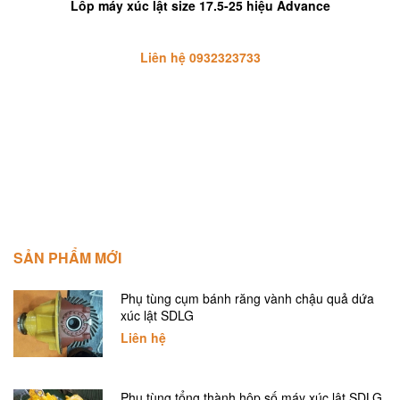
Lốp máy xúc lật size 17.5-25 hiệu Advance
Liên hệ 0932323733
SẢN PHẨM MỚI
Phụ tùng cụm bánh răng vành chậu quả dứa
xúc lật SDLG
Liên hệ
Phụ tùng tổng thành hộp số máy xúc lật SDLG