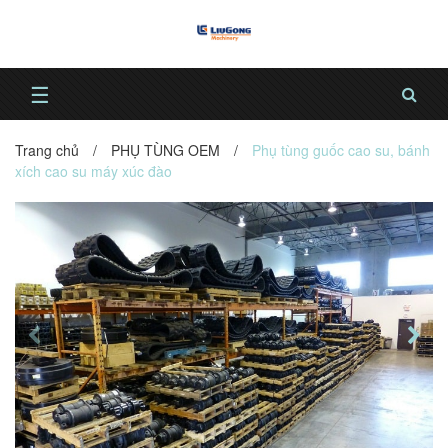
☰
Trang chủ
/
PHỤ TÙNG OEM
/
Phụ tùng guốc cao su, bánh
xích cao su máy xúc đào