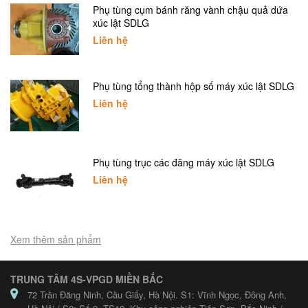
Phụ tùng cụm bánh răng vành chậu quả dứa
xúc lật SDLG
Liên hệ
Phụ tùng tổng thành hộp số máy xúc lật SDLG
Liên hệ
Phụ tùng trục các đăng máy xúc lật SDLG
Liên hệ
Xem thêm sản phẩm
TRUNG TÂM 4S-VPGD MIỀN BẮC
72 Trần Đăng Ninh, Cầu Giấy, Hà Nội. S1: Vĩnh Ngọc, Đông Anh,