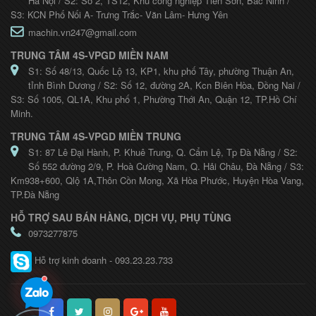
Hà Nội / S2: Số 2, TS12, Khu công nghiệp Tiên Sơn, Bắc Ninh /
S3: KCN Phố Nối A- Trưng Trắc- Văn Lâm- Hưng Yên
machin.vn247@gmail.com
TRUNG TÂM 4S-VPGD MIỀN NAM
S1: Số 48/13, Quốc Lộ 13, KP1, khu phố Tây, phường Thuận An,
tỉnh Bình Dương / S2: Số 12, đường 2A, Kcn Biên Hòa, Đồng Nai /
S3: Số 1005, QL1A, Khu phố 1, Phường Thới An, Quận 12, TP.Hồ Chí
Minh.
TRUNG TÂM 4S-VPGD MIỀN TRUNG
S1: 87 Lê Đại Hành, P. Khuê Trung, Q. Cẩm Lệ, Tp Đà Nẵng / S2:
Số 552 đường 2/9, P. Hoà Cường Nam, Q. Hải Châu, Đà Nẵng / S3:
Km938+600, Qlộ 1A,Thôn Cồn Mong, Xã Hòa Phước, Huyện Hòa Vang,
TP.Đà Nẵng
HỖ TRỢ SAU BÁN HÀNG, DỊCH VỤ, PHỤ TÙNG
0973277875
Hỗ trợ kinh doanh - 093.23.23.733