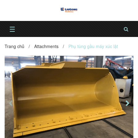
☰
Trang chủ
/
Attachments
/
Phụ tùng gầu máy xúc lật