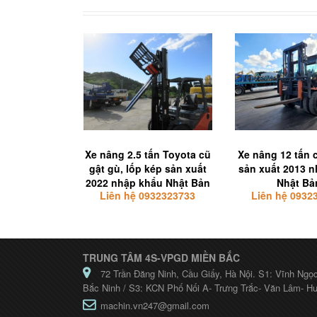
Xe nâng 2.5 tấn Toyota cũ
Xe nâng 12 tấn 
gật gù, lốp kép sản xuất
sản xuất 2013 
2022 nhập khẩu Nhật Bản
Nhật Bả
Liên hệ 0932323733
Liên hệ 0932
TRUNG TÂM 4S-VPGD MIỀN BẮC
72 Trần Đăng Ninh, Cầu Giấy, Hà Nội. S1: Vĩnh Ngọ
Bắc Ninh / S3: KCN Phố Nối A- Trưng Trắc- Văn Lâm- H
machin.vn247@gmail.com