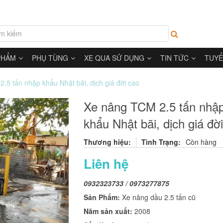
PHẨM
PHỤ TÙNG
XE QUA SỬ DỤNG
TIN TỨC
TUYỂ
.5 tấn nhập khẩu Nhật bãi, dịch giá đời cao
Xe nâng TCM 2.5 tấn nhậ
khẩu Nhật bãi, dịch giá đờ
Thương hiệu:
Tình Trạng:
Còn hàng
Liên hệ
0932323733 / 0973277875
Sản Phẩm:
Xe nâng dầu 2.5 tấn cũ
Năm sản xuất:
2008