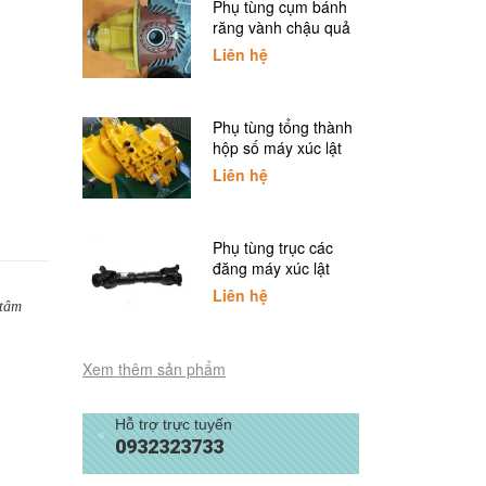
Phụ tùng cụm bánh
răng vành chậu quả
dứa xúc lật SDLG
Liên hệ
Phụ tùng tổng thành
hộp số máy xúc lật
SDLG
Liên hệ
Phụ tùng trục các
đăng máy xúc lật
SDLG
Liên hệ
 tâm
Xem thêm sản phẩm
Hỗ trợ trực tuyến
0932323733