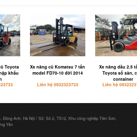
cũ Toyota
Xe nâng cũ Komatsu 7 tấn
Xe nâng dầu 2.5 t
nhập khẩu
model FD70-10 đời 2014
Toyota số sàn, 
n
container
323733
Liên hệ 0932323733
Liên hệ 0932323
c, Đông Anh, Hà Nội / S2: Số 2, TS12, Khu công nghiệp Tiên Sơn,
ưng Yên