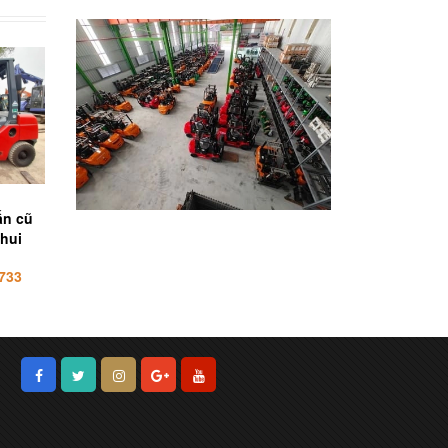
ấn cũ
Xe nâng cũ 1.5 tấn hãng
Xe nâng cũ 2.5 tấn
chui
Sumitomo nhập khẩu
Mitsubishi Options g
Nhật bãi
gù, số tự động, càng 
733
Liên hệ 0932323733
Liên hệ 093232373
mm