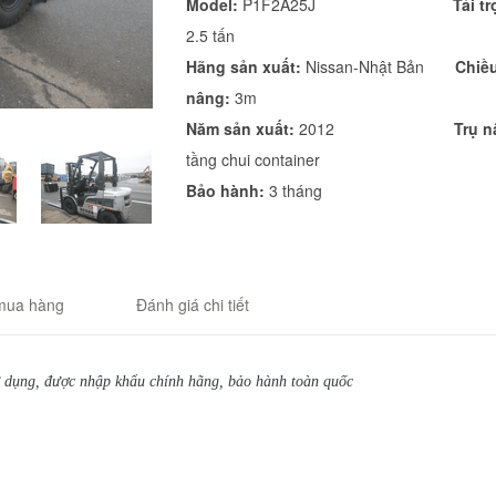
Model:
P1F2A25J
Tải t
2.5 tấn
Hãng sản xuất:
Nissan-Nhật Bản
Chiề
nâng:
3m
Năm sản xuất:
2012
Trụ n
tầng chui container
Bảo hành:
3 tháng
mua hàng
Đánh giá chi tiết
sử dụng, được nhập khẩu chính hãng, bảo hành toàn quốc