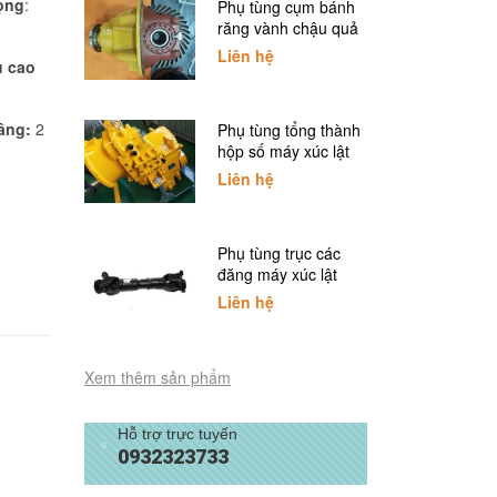
rọng
:
Phụ tùng cụm bánh
răng vành chậu quả
dứa xúc lật SDLG
Liên hệ
u cao
âng:
2
Phụ tùng tổng thành
hộp số máy xúc lật
SDLG
Liên hệ
Phụ tùng trục các
đăng máy xúc lật
SDLG
Liên hệ
Xem thêm sản phẩm
Hỗ trợ trực tuyến
0932323733