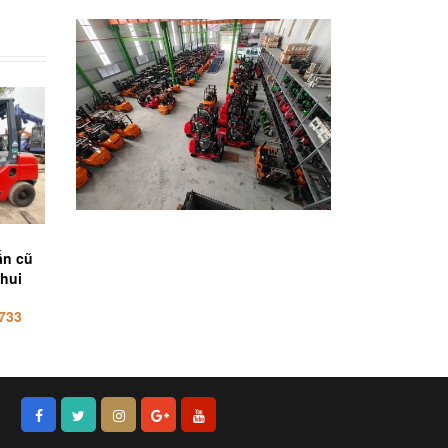
ấn cũ
Xe nâng cũ 1.5 tấn hãng
Xe nâng cũ 2.5 tấn
chui
Sumitomo nhập khẩu
Mitsubishi Options g
Nhật bãi
gù, số tự động, càng 
733
Liên hệ 0932323733
Liên hệ 093232373
mm