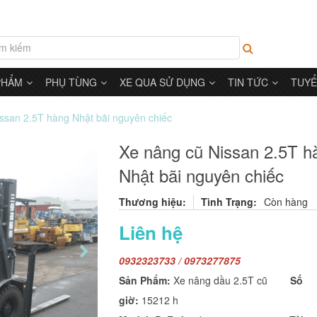
PHẨM
PHỤ TÙNG
XE QUA SỬ DỤNG
TIN TỨC
TUYỂ
ssan 2.5T hàng Nhật bãi nguyên chiếc
Xe nâng cũ Nissan 2.5T h
Nhật bãi nguyên chiếc
Thương hiệu:
Tình Trạng:
Còn hàng
Liên hệ
0932323733 / 0973277875
Sản Phẩm:
Xe nâng dầu 2.5T cũ
Số
giờ:
15212 h