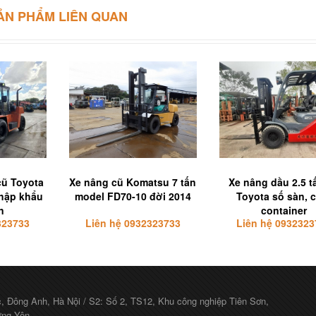
ẢN PHẨM LIÊN QUAN
cũ Toyota
Xe nâng cũ Komatsu 7 tấn
Xe nâng dầu 2.5 t
nhập khẩu
model FD70-10 đời 2014
Toyota số sàn, 
n
container
323733
Liên hệ 0932323733
Liên hệ 0932323
c, Đông Anh, Hà Nội / S2: Số 2, TS12, Khu công nghiệp Tiên Sơn,
ưng Yên