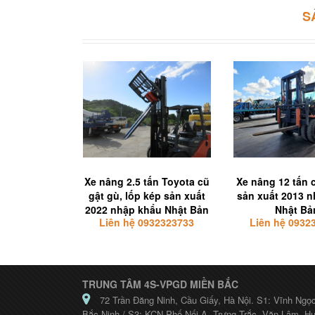
S
Xe nâng 2.5 tấn Toyota cũ
Xe nâng 12 tấn 
gật gù, lốp kép sản xuất
sản xuất 2013 
2022 nhập khẩu Nhật Bản
Nhật Bả
Liên hệ 0932323733
Liên hệ 0932
TRUNG TÂM 4S-VPGD MIỀN BẮC
72 Trần Đăng Ninh, Cầu Giấy, Hà Nội. S1: Vĩnh Ngọ
Bắc Ninh / S3: KCN Phố Nối A- Trưng Trắc- Văn Lâm- H