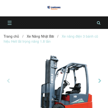
☰
Trang chủ
/
Xe Nâng Nhật Bãi
/
Xe nâng điện 3 bánh cũ
hiệu Heli tải trọng nâng 1.8 tấn