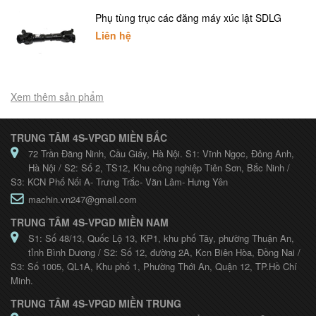
Phụ tùng trục các đăng máy xúc lật SDLG
Liên hệ
Xem thêm sản phẩm
TRUNG TÂM 4S-VPGD MIỀN BẮC
72 Trần Đăng Ninh, Cầu Giấy, Hà Nội. S1: Vĩnh Ngọc, Đông Anh,
Hà Nội / S2: Số 2, TS12, Khu công nghiệp Tiên Sơn, Bắc Ninh /
S3: KCN Phố Nối A- Trưng Trắc- Văn Lâm- Hưng Yên
machin.vn247@gmail.com
TRUNG TÂM 4S-VPGD MIỀN NAM
S1: Số 48/13, Quốc Lộ 13, KP1, khu phố Tây, phường Thuận An,
tỉnh Bình Dương / S2: Số 12, đường 2A, Kcn Biên Hòa, Đồng Nai /
S3: Số 1005, QL1A, Khu phố 1, Phường Thới An, Quận 12, TP.Hồ Chí
Minh.
TRUNG TÂM 4S-VPGD MIỀN TRUNG