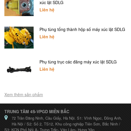
xúc lật SDLG
Liên hệ
Phụ tùng tổng thành hộp số máy xúc lật SDLG
Liên hệ
Phụ tùng trục các đăng máy xúc lật SDLG
Liên hệ
Xem thêm sản phẩm
TRUNG TÂM 4S-VPGD MIỀN BẮC
72 Trần Đăng Ninh, Cầu Giấy, Hà Nội. S1: Vĩnh Ngọc, Đông Anh,
Hà Nội / S2: Số 2, TS12, Khu công nghiệp Tiên Sơn, Bắc Ninh /
S3: KCN Phố Nối A- Trưng Trắc- Văn Lâm- Hưng Yên