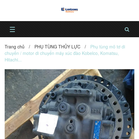
☰
Trang chủ
/
PHỤ TÙNG THỦY LỰC
/
Phụ tùng mô tơ di
chuyển / motor di chuyển máy xúc đào Kobelco, Komatsu,
Hitachi...