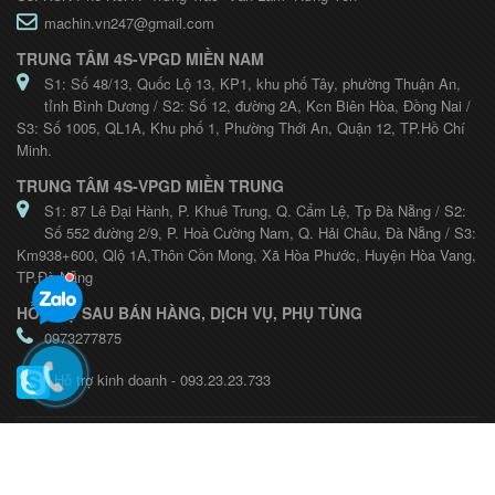
machin.vn247@gmail.com
TRUNG TÂM 4S-VPGD MIỀN NAM
S1: Số 48/13, Quốc Lộ 13, KP1, khu phố Tây, phường Thuận An,
tỉnh Bình Dương / S2: Số 12, đường 2A, Kcn Biên Hòa, Đồng Nai /
S3: Số 1005, QL1A, Khu phố 1, Phường Thới An, Quận 12, TP.Hồ Chí
Minh.
TRUNG TÂM 4S-VPGD MIỀN TRUNG
S1: 87 Lê Đại Hành, P. Khuê Trung, Q. Cẩm Lệ, Tp Đà Nẵng / S2:
Số 552 đường 2/9, P. Hoà Cường Nam, Q. Hải Châu, Đà Nẵng / S3:
Km938+600, Qlộ 1A,Thôn Cồn Mong, Xã Hòa Phước, Huyện Hòa Vang,
TP.Đà Nẵng
HỖ TRỢ SAU BÁN HÀNG, DỊCH VỤ, PHỤ TÙNG
0973277875
Hỗ trợ kinh doanh - 093.23.23.733
© Bản quyền thuộc về Avent Team | Cung cấp bởi
Bizweb