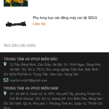
Phụ tùng trục các đăng máy xúc lật SDLG
Liên hệ
Xem thêm sản phẩm
TRUNG TÂM 4S-VPGD MIỀN BẮC
72 Trần Đăng Ninh, Cầu Giấy, Hà Nội. S1: Vĩnh Ngọc, Đông Anh,
Hà Nội / S2: Số 2, TS12, Khu công nghiệp Tiên Sơn, Bắc Ninh /
S3: KCN Phố Nối A- Trưng Trắc- Văn Lâm- Hưng Yên
machin.vn247@gmail.com
TRUNG TÂM 4S-VPGD MIỀN NAM
S1: Số 48/13, Quốc Lộ 13, KP1, khu phố Tây, phường Thuận An,
tỉnh Bình Dương / S2: Số 12, đường 2A, Kcn Biên Hòa, Đồng Nai /
S3: Số 1005, QL1A, Khu phố 1, Phường Thới An, Quận 12, TP.Hồ Chí
Minh.