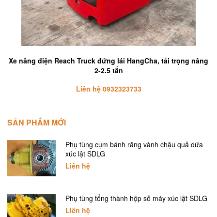
Xe nâng điện Reach Truck đứng lái HangCha, tải trọng nâng
2-2.5 tấn
Liên hệ 0932323733
SẢN PHẨM MỚI
Phụ tùng cụm bánh răng vành chậu quả dứa
xúc lật SDLG
Liên hệ
Phụ tùng tổng thành hộp số máy xúc lật SDLG
Liên hệ