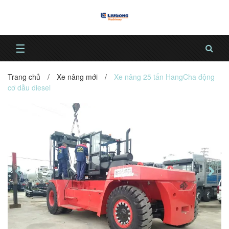
☰
Trang chủ
/
Xe nâng mới
/
Xe nâng 25 tấn HangCha động
cơ dầu diesel