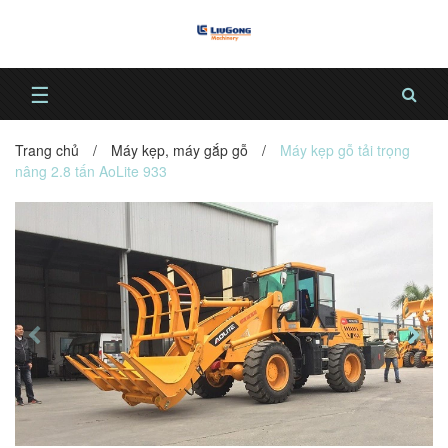
☰
Trang chủ
/
Máy kẹp, máy gắp gỗ
/
Máy kẹp gỗ tải trọng
nâng 2.8 tấn AoLite 933