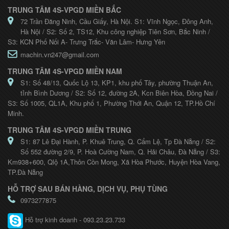
TRUNG TÂM 4S-VPGD MIỀN BẮC
72 Trần Đăng Ninh, Cầu Giấy, Hà Nội. S1: Vĩnh Ngọc, Đông Anh,
Hà Nội / S2: Số 2, TS12, Khu công nghiệp Tiên Sơn, Bắc Ninh /
S3: KCN Phố Nối A- Trưng Trắc- Văn Lâm- Hưng Yên
machin.vn247@gmail.com
TRUNG TÂM 4S-VPGD MIỀN NAM
S1: Số 48/13, Quốc Lộ 13, KP1, khu phố Tây, phường Thuận An,
tỉnh Bình Dương / S2: Số 12, đường 2A, Kcn Biên Hòa, Đồng Nai /
S3: Số 1005, QL1A, Khu phố 1, Phường Thới An, Quận 12, TP.Hồ Chí
Minh.
TRUNG TÂM 4S-VPGD MIỀN TRUNG
S1: 87 Lê Đại Hành, P. Khuê Trung, Q. Cẩm Lệ, Tp Đà Nẵng / S2:
Số 552 đường 2/9, P. Hoà Cường Nam, Q. Hải Châu, Đà Nẵng / S3:
Km938+600, Qlộ 1A,Thôn Cồn Mong, Xã Hòa Phước, Huyện Hòa Vang,
TP.Đà Nẵng
HỖ TRỢ SAU BÁN HÀNG, DỊCH VỤ, PHỤ TÙNG
0973277875
Hỗ trợ kinh doanh - 093.23.23.733