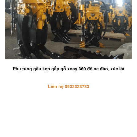
Phụ tùng gầu kẹp gắp gỗ xoay 360 độ xe đào, xúc lật
Liên hệ 0932323733