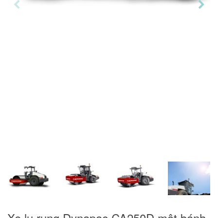
Xe lu rung Dynapac CA250D một bánh