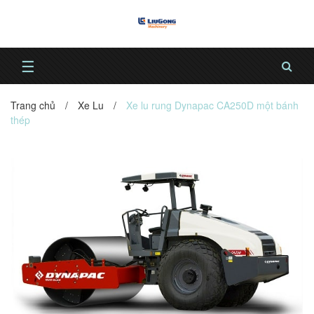
☰
Trang chủ
/
Xe Lu
/
Xe lu rung Dynapac CA250D một bánh
thép