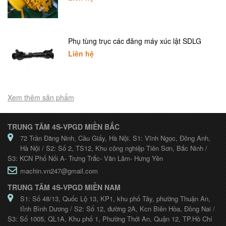
Phụ tùng trục các đăng máy xúc lật SDLG
Liên hệ
Xem thêm sản phẩm
TRUNG TÂM 4S-VPGD MIỀN BẮC
72 Trần Đăng Ninh, Cầu Giấy, Hà Nội. S1: Vĩnh Ngọc, Đông Anh,
Hà Nội / S2: Số 2, TS12, Khu công nghiệp Tiên Sơn, Bắc Ninh /
S3: KCN Phố Nối A- Trưng Trắc- Văn Lâm- Hưng Yên
machin.vn247@gmail.com
TRUNG TÂM 4S-VPGD MIỀN NAM
S1: Số 48/13, Quốc Lộ 13, KP1, khu phố Tây, phường Thuận An,
tỉnh Bình Dương / S2: Số 12, đường 2A, Kcn Biên Hòa, Đồng Nai /
S3: Số 1005, QL1A, Khu phố 1, Phường Thới An, Quận 12, TP.Hồ Chí