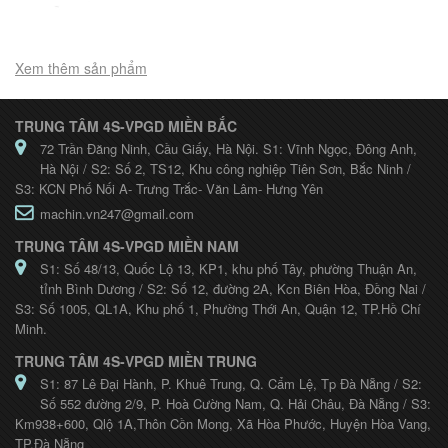
Xem thêm sản phẩm
TRUNG TÂM 4S-VPGD MIỀN BẮC
72 Trần Đăng Ninh, Cầu Giấy, Hà Nội. S1: Vĩnh Ngọc, Đông Anh,
Hà Nội / S2: Số 2, TS12, Khu công nghiệp Tiên Sơn, Bắc Ninh /
S3: KCN Phố Nối A- Trưng Trắc- Văn Lâm- Hưng Yên
machin.vn247@gmail.com
TRUNG TÂM 4S-VPGD MIỀN NAM
S1: Số 48/13, Quốc Lộ 13, KP1, khu phố Tây, phường Thuận An,
tỉnh Bình Dương / S2: Số 12, đường 2A, Kcn Biên Hòa, Đồng Nai /
S3: Số 1005, QL1A, Khu phố 1, Phường Thới An, Quận 12, TP.Hồ Chí
Minh.
TRUNG TÂM 4S-VPGD MIỀN TRUNG
S1: 87 Lê Đại Hành, P. Khuê Trung, Q. Cẩm Lệ, Tp Đà Nẵng / S2:
Số 552 đường 2/9, P. Hoà Cường Nam, Q. Hải Châu, Đà Nẵng / S3:
Km938+600, Qlộ 1A,Thôn Cồn Mong, Xã Hòa Phước, Huyện Hòa Vang,
TP.Đà Nẵng