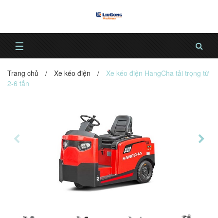
☰
Trang chủ
/
Xe kéo điện
/
Xe kéo điện HangCha tải trọng từ
2-6 tấn