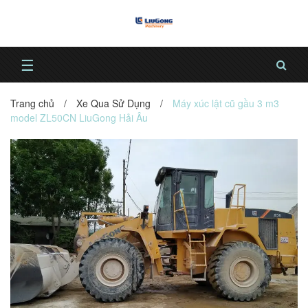
☰
Trang chủ
/
Xe Qua Sử Dụng
/
Máy xúc lật cũ gầu 3 m3
model ZL50CN LiuGong Hải Âu