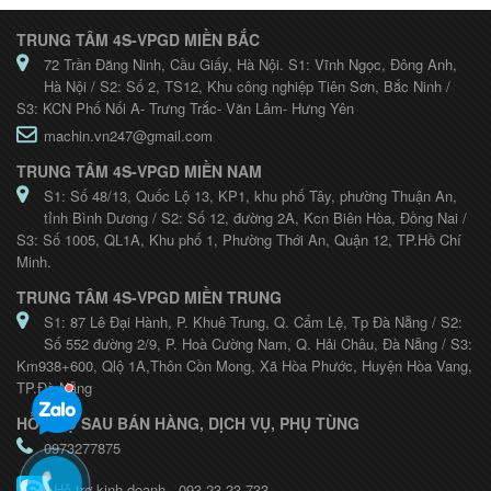
TRUNG TÂM 4S-VPGD MIỀN BẮC
72 Trần Đăng Ninh, Cầu Giấy, Hà Nội. S1: Vĩnh Ngọc, Đông Anh,
Hà Nội / S2: Số 2, TS12, Khu công nghiệp Tiên Sơn, Bắc Ninh /
S3: KCN Phố Nối A- Trưng Trắc- Văn Lâm- Hưng Yên
machin.vn247@gmail.com
TRUNG TÂM 4S-VPGD MIỀN NAM
S1: Số 48/13, Quốc Lộ 13, KP1, khu phố Tây, phường Thuận An,
tỉnh Bình Dương / S2: Số 12, đường 2A, Kcn Biên Hòa, Đồng Nai /
S3: Số 1005, QL1A, Khu phố 1, Phường Thới An, Quận 12, TP.Hồ Chí
Minh.
TRUNG TÂM 4S-VPGD MIỀN TRUNG
S1: 87 Lê Đại Hành, P. Khuê Trung, Q. Cẩm Lệ, Tp Đà Nẵng / S2:
Số 552 đường 2/9, P. Hoà Cường Nam, Q. Hải Châu, Đà Nẵng / S3:
Km938+600, Qlộ 1A,Thôn Cồn Mong, Xã Hòa Phước, Huyện Hòa Vang,
TP.Đà Nẵng
HỖ TRỢ SAU BÁN HÀNG, DỊCH VỤ, PHỤ TÙNG
0973277875
Hỗ trợ kinh doanh - 093.23.23.733