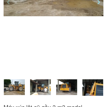
Máy xúc lật cũ gầu 3 m3 model