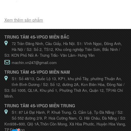
Xem thêm sản phẩm
TRUNG TÂM 4S-VPGD MIỀN BẮC
72 Trần Đăng Ninh, Cầu Giấy, Hà Nội. S1: Vĩnh Ngọc, Đông Anh,
Hà Nội / S2: Số 2, TS12, Khu công nghiệp Tiên Sơn, Bắc Ninh /
S3: KCN Phố Nối A- Trưng Trắc- Văn Lâm- Hưng Yên
machin.vn247@gmail.com
TRUNG TÂM 4S-VPGD MIỀN NAM
S1: Số 48/13, Quốc Lộ 13, KP1, khu phố Tây, phường Thuận An,
tỉnh Bình Dương / S2: Số 12, đường 2A, Kcn Biên Hòa, Đồng Nai /
S3: Số 1005, QL1A, Khu phố 1, Phường Thới An, Quận 12, TP.Hồ Chí
Minh.
TRUNG TÂM 4S-VPGD MIỀN TRUNG
S1: 87 Lê Đại Hành, P. Khuê Trung, Q. Cẩm Lệ, Tp Đà Nẵng / S2:
Số 552 đường 2/9, P. Hoà Cường Nam, Q. Hải Châu, Đà Nẵng / S3:
Km938+600, Qlộ 1A,Thôn Cồn Mong, Xã Hòa Phước, Huyện Hòa Vang,
TP.Đà Nẵng