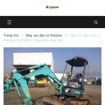
☰
Trang chủ
/
Máy xúc đào cũ Kobelco
/
Máy xúc đào mini cũ
Kobelco SK20SR-3 nhập khẩu Nhật Bản