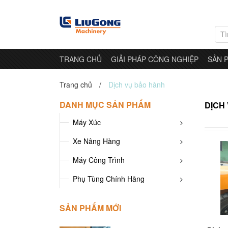
TRANG CHỦ
GIẢI PHÁP CÔNG NGHIỆP
SẢN 
Trang chủ
/
Dịch vụ bảo hành
DANH MỤC SẢN PHẨM
DỊCH
Máy Xúc
MÁY
CHASSIS
XÚC
KHUNG
GẦM
Xe Nâng Hàng
Xúc
Xúc
Xúc
Xúc
Xúc
LỐP
Đào
Máy Công Trình
Lật
Lật
Đào
Đào
LiuGong
LỌC
LiuGong
Mini
Mini
Kobelco
Phụ Tùng Chính Hãng
ĐỘNG
XE
CƠ
NÂNG
HÀNG
SẢN PHẨM MỚI
HỘP
SỐ
Xe
Xe
Xe
Reach
Xe
Xe
Thiết