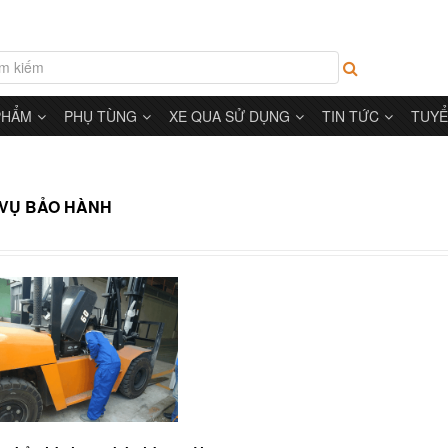
PHẨM
PHỤ TÙNG
XE QUA SỬ DỤNG
TIN TỨC
TUYỂ
 VỤ BẢO HÀNH