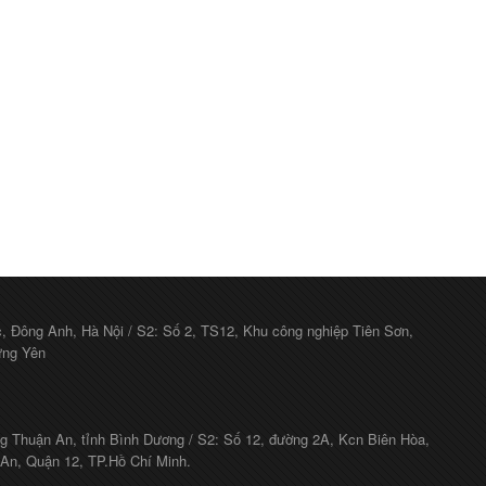
c, Đông Anh, Hà Nội / S2: Số 2, TS12, Khu công nghiệp Tiên Sơn,
ưng Yên
g Thuận An, tỉnh Bình Dương / S2: Số 12, đường 2A, Kcn Biên Hòa,
 An, Quận 12, TP.Hồ Chí Minh.