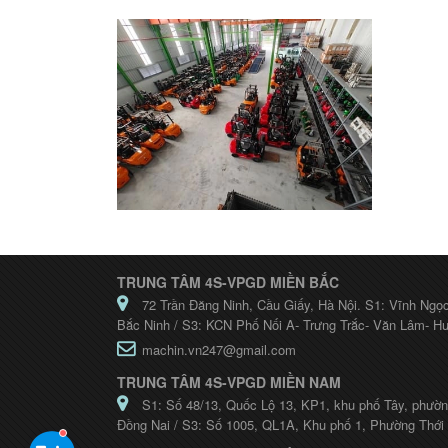
TRUNG TÂM 4S-VPGD MIỀN BẮC
72 Trần Đăng Ninh, Cầu Giấy, Hà Nội. S1: Vĩnh Ngọ
Bắc Ninh / S3: KCN Phố Nối A- Trưng Trắc- Văn Lâm- H
machin.vn247@gmail.com
TRUNG TÂM 4S-VPGD MIỀN NAM
S1: Số 48/13, Quốc Lộ 13, KP1, khu phố Tây, phườn
Đồng Nai / S3: Số 1005, QL1A, Khu phố 1, Phường Thới